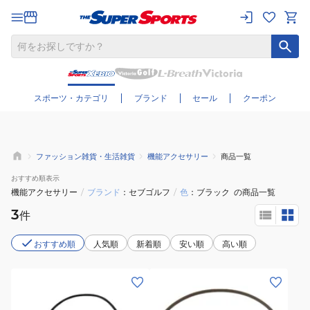
さらに絞り込む
スポーツ・カテゴリ
ブランド
セール
クーポン
ファッション雑貨・生活雑貨
機能アクセサリー
商品一覧
おすすめ
順表示
機能アクセサリー
/
ブランド
セブゴルフ
/
色
ブラック
の商品一覧
3
件
おすすめ順
人気順
新着順
安い順
高い順