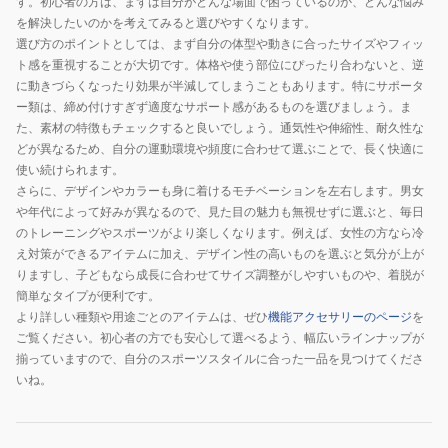
す。初心者の方は、まずは自分がどんな場面で困っているのか、どんな悩み
を解決したいのかを考えてみると選びやすくなります。
選び方のポイントとしては、まず自分の体型や動きに合ったサイズやフィッ
ト感を重視することが大切です。体格や使う部位にぴったり合わないと、逆
に動きづらくなったり効果が半減してしまうこともあります。特にサポータ
ー類は、締め付けすぎず適度なサポート感があるものを選びましょう。ま
た、素材の特徴もチェックすると良いでしょう。通気性や伸縮性、耐久性な
どが異なるため、自分の運動環境や頻度に合わせて選ぶことで、長く快適に
使い続けられます。
さらに、デザインやカラーも身に着けるモチベーションを左右します。男女
や年代によって好みが異なるので、見た目の魅力も無視せずに選ぶと、毎日
のトレーニングやスポーツがより楽しくなります。例えば、女性の方なら冷
え対策ができるアイテムに加え、デザイン性の高いものを選ぶと気分が上が
りますし、子どもなら成長に合わせてサイズ調整がしやすいものや、着脱が
簡単なタイプが便利です。
より詳しい種類や用途ごとのアイテムは、ぜひ
機能アクセサリーのページ
を
ご覧ください。初心者の方でも安心して選べるよう、幅広いラインナップが
揃っていますので、自分のスポーツスタイルに合った一品を見つけてくださ
いね。