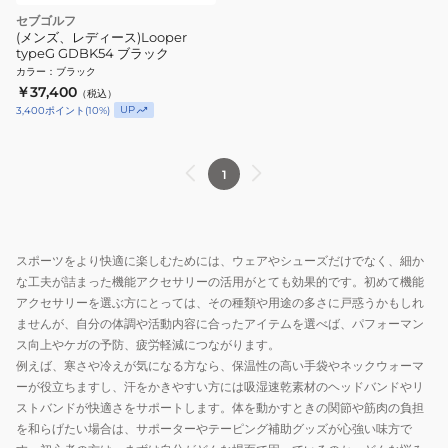
セブゴルフ
(メンズ、レディース)Looper
typeG GDBK54 ブラック
カラー
：
ブラック
￥37,400
（税込）
UP
3,400
ポイント
(
10
%)
1
スポーツをより快適に楽しむためには、ウェアやシューズだけでなく、細か
な工夫が詰まった機能アクセサリーの活用がとても効果的です。初めて機能
アクセサリーを選ぶ方にとっては、その種類や用途の多さに戸惑うかもしれ
ませんが、自分の体調や活動内容に合ったアイテムを選べば、パフォーマン
ス向上やケガの予防、疲労軽減につながります。
例えば、寒さや冷えが気になる方なら、保温性の高い手袋やネックウォーマ
ーが役立ちますし、汗をかきやすい方には吸湿速乾素材のヘッドバンドやリ
ストバンドが快適さをサポートします。体を動かすときの関節や筋肉の負担
を和らげたい場合は、サポーターやテーピング補助グッズが心強い味方で