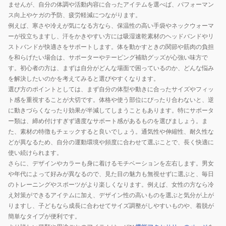
ませんが、自分の体調や活動内容に合ったアイテムを選べば、パフォーマン
ス向上やケガの予防、疲労軽減につながります。
例えば、寒さや冷えが気になる方なら、保温性の高い手袋やネックウォーマ
ーが役立ちますし、汗をかきやすい方には吸湿速乾素材のヘッドバンドやリ
ストバンドが快適さをサポートします。体を動かすときの関節や筋肉の負担
を和らげたい場合は、サポーターやテーピング補助グッズが心強い味方で
す。初心者の方は、まずは自分がどんな場面で困っているのか、どんな悩み
を解決したいのかを考えてみると選びやすくなります。
選び方のポイントとしては、まず自分の体型や動きに合ったサイズやフィッ
ト感を重視することが大切です。体格や使う部位にぴったり合わないと、逆
に動きづらくなったり効果が半減してしまうこともあります。特にサポータ
ー類は、締め付けすぎず適度なサポート感があるものを選びましょう。ま
た、素材の特徴もチェックすると良いでしょう。通気性や伸縮性、耐久性な
どが異なるため、自分の運動環境や頻度に合わせて選ぶことで、長く快適に
使い続けられます。
さらに、デザインやカラーも身に着けるモチベーションを左右します。男女
や年代によって好みが異なるので、見た目の魅力も無視せずに選ぶと、毎日
のトレーニングやスポーツがより楽しくなります。例えば、女性の方なら冷
え対策ができるアイテムに加え、デザイン性の高いものを選ぶと気分が上が
りますし、子どもなら成長に合わせてサイズ調整がしやすいものや、着脱が
簡単なタイプが便利です。