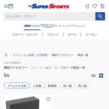
さらに絞り込む
スポーツ・カテゴリ
ブランド
セール
クーポン
ファッション雑貨・生活雑貨
機能アクセサリー
商品一覧
おすすめ
順表示
機能アクセサリー
/
ブランド
セブ
/
色
ブルー
の商品一覧
1
件
おすすめ順
人気順
新着順
安い順
高い順