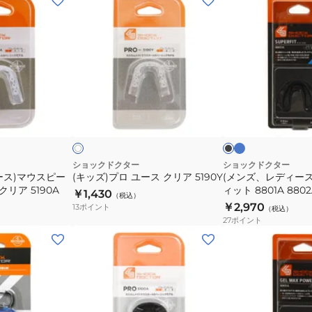
ッ
ン
ズ)
ズ、
プ
レ
ロ
デ
ユ
ィ
ー
ー
ブ
ブ
ク
ル
ス
ス)
ラ
リ
ー
ッ
ア
ー
ク
ス
ク
×
リ
ー
ブ
ラ
ア
パ
ショックドクター
ショックドクター
ッ
ース)マウスピー
(キッズ)プロ ユース クリア 5190Y
(メンズ、レディー
5190Y
ー
ク
クリア 5190A
ィット 8801A 8802
￥1,430
フ
（税込）
￥2,970
13
ポイント
（税込）
ィ
27
ポイント
ッ
(メ
(メ
ト
ン
ン
8801A
ズ、
ズ、
8802A
レ
レ
デ
デ