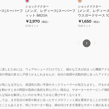
パ
ズ)
ショックドクター
ショックドクター
ース)スーパーフ
(メンズ、レディース)スーパーフ
(メンズ、レディー
ー
マ
ィット 8820A
ウスガードケース 10
フ
ウ
￥2,970
￥1,650
（税込）
（税込）
ィ
ス
27
ポイント
15
ポイント
ッ
ガ
ト
ー
8820A
ド
1
ケ
ー
ス
102C
に楽しむためには、ウェアやシューズだけでなく、細かな工夫が詰まった機能アク
類や用途の多さに戸惑うかもしれませんが、自分の体調や活動内容に合ったアイテ
が気になる方なら、保温性の高い手袋やネックウォーマーが役立ちますし、汗をか
を動かすときの関節や筋肉の負担を和らげたい場合は、サポーターやテーピング補
んな悩みを解決したいのかを考えてみると選びやすくなります。
しては、まず自分の体型や動きに合ったサイズやフィット感を重視することが大切
うこともあります。特にサポーター類は、締め付けすぎず適度なサポート感がある