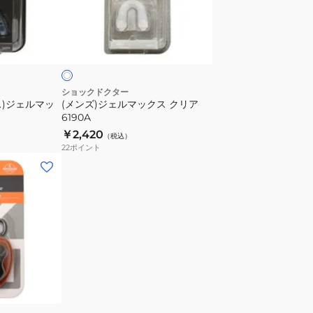
6100A
ル
マ
ク
ッ
リ
ク
ス
ク
ショックドクター
ス)ジェルマッ
(メンズ)ジェルマックス クリア
リ
6190A
ア
￥2,420
（税込）
6190A
22
ポイント