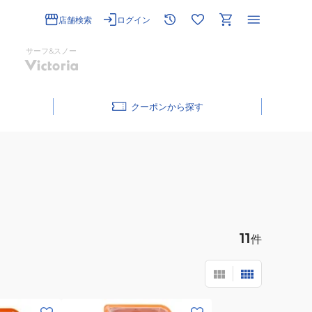
店舗検索
ログイン
サーフ&スノー
クーポン
11
件
(メ