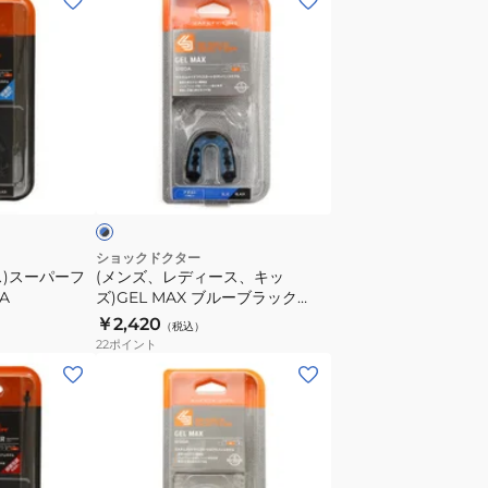
ン
ズ、
レ
デ
ィ
ー
ブ
ス、
ル
キ
ッ
ズ)GEL
ショックドクター
ス)スーパーフ
(メンズ、レディース、キッ
MAX
A
ズ)GEL MAX ブルーブラック
ブ
6100A
￥2,420
（税込）
ル
22
ポイント
ー
(メ
ブ
ン
ラ
ズ)
ッ
ジ
ク
ェ