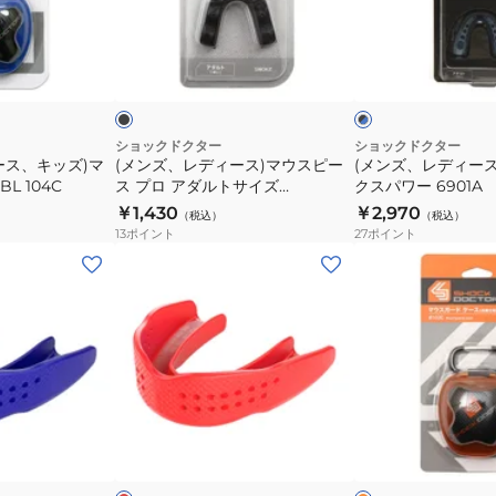
ィ
ィ
ー
ー
ブ
ブ
ス)
ス)
ラ
ラ
ッ
ッ
ア
マ
ジ
ク
ウ
ェ
×
ブ
ス
ル
ショックドクター
ショックドクター
ル
ース、キッズ)マ
(メンズ、レディース)マウスピー
(メンズ、レディー
ピ
マ
ー
 104C
ス プロ アダルトサイズ
クスパワー 6901A
ー
ッ
PRO5100A
￥1,430
￥2,970
（税込）
（税込）
ス
ク
13
ポイント
27
ポイント
プ
ス
(メ
(メ
ロ
パ
ン
ン
ア
ワ
ズ、
ズ、
ダ
ー
レ
レ
ル
6901A
デ
デ
ト
ィ
ィ
サ
ー
ー
レ
オ
イ
ス)
ス、
ッ
レ
ズ
ド
ン
ス
キ
ジ
PRO5100A
ー
ッ