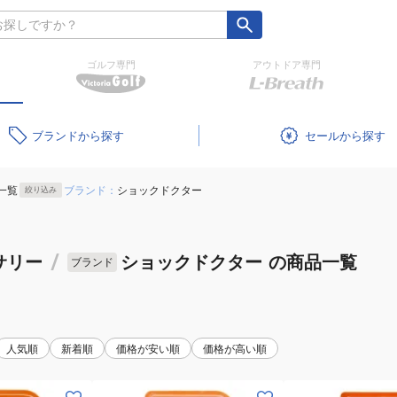
ゴルフ専門
アウトドア専門
ブランド
セール
一覧
ブランド：
ショックドクター
絞り込み
サリー
/
ショックドクター
の商品一覧
ブランド
人気順
新着順
価格が安い順
価格が高い順
(キ
(メ