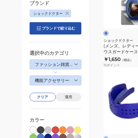
ト
ィ
ブランド
ク
ー
ブ
ショックドクター
リ
ス、
ル
ア
ー
キ
ク
ブランドで絞り込む
5190A
ッ
ズ)
ショックドクター
(メンズ、レディ
マ
ウスガードケースBL
選択中のカテゴリ
ウ
￥1,650
（税込）
ス
ファッション雑貨・生活雑貨
15
ポイント
ガ
(メ
ー
ン
機能アクセサリー
ド
ズ、
ケ
レ
クリア
適用
ー
デ
ス
ィ
BL
ー
ロ
カラー
104C
ス)
イ
ヤ
ス
ル
ー