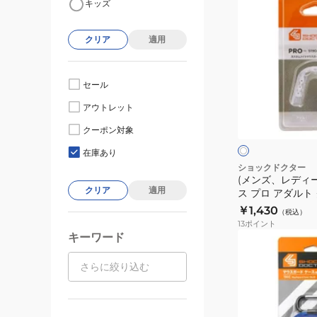
キッズ
ン
ズ、
クリア
適用
レ
デ
ィ
セール
ー
ク
アウトレット
ス)
リ
ア
マ
クーポン対象
ウ
在庫あり
ス
ショックドクター
(メンズ、レディ
ピ
クリア
適用
ス プロ アダルト 
ー
￥1,430
（税込）
ス
13
ポイント
プ
キーワード
(メ
ロ
ン
ア
ズ、
ダ
レ
ル
デ