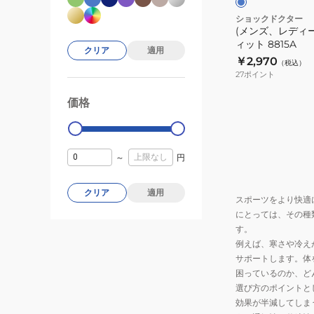
ブ
ル
パ
ショックドクター
ー
(メンズ、レディ
ー
ィット 8815A
フ
クリア
適用
￥2,970
（税込）
ィ
27
ポイント
ッ
ト
価格
99000
0
8815A
～
円
クリア
適用
スポーツをより快適
にとっては、その種
す。
例えば、寒さや冷え
サポートします。体
困っているのか、ど
選び方のポイントと
効果が半減してしま