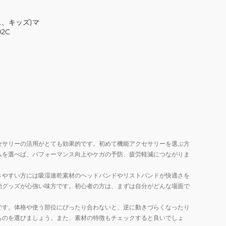
ス、キッズ)マ
2C
セサリーの活用がとても効果的です。初めて機能アクセサリーを選ぶ方
ムを選べば、パフォーマンス向上やケガの予防、疲労軽減につながりま
きやすい方には吸湿速乾素材のヘッドバンドやリストバンドが快適さを
助グッズが心強い味方です。初心者の方は、まずは自分がどんな場面で
です。体格や使う部位にぴったり合わないと、逆に動きづらくなったり
ものを選びましょう。また、素材の特徴もチェックすると良いでしょ