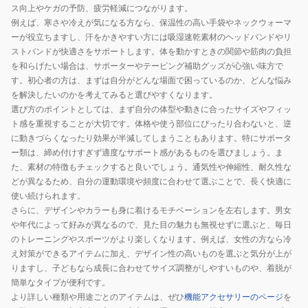
ス向上やケガの予防、疲労軽減につながります。
例えば、寒さや冷えが気になる方なら、保温性の高い手袋やネックウォーマ
ーが役立ちますし、汗をかきやすい方には吸湿速乾素材のヘッドバンドやリ
ストバンドが快適さをサポートします。体を動かすときの関節や筋肉の負担
を和らげたい場合は、サポーターやテーピング補助グッズが心強い味方で
す。初心者の方は、まずは自分がどんな場面で困っているのか、どんな悩み
を解決したいのかを考えてみると選びやすくなります。
選び方のポイントとしては、まず自分の体型や動きに合ったサイズやフィッ
ト感を重視することが大切です。体格や使う部位にぴったり合わないと、逆
に動きづらくなったり効果が半減してしまうこともあります。特にサポータ
ー類は、締め付けすぎず適度なサポート感があるものを選びましょう。ま
た、素材の特徴もチェックすると良いでしょう。通気性や伸縮性、耐久性な
どが異なるため、自分の運動環境や頻度に合わせて選ぶことで、長く快適に
使い続けられます。
さらに、デザインやカラーも身に着けるモチベーションを左右します。男女
や年代によって好みが異なるので、見た目の魅力も無視せずに選ぶと、毎日
のトレーニングやスポーツがより楽しくなります。例えば、女性の方なら冷
え対策ができるアイテムに加え、デザイン性の高いものを選ぶと気分が上が
りますし、子どもなら成長に合わせてサイズ調整がしやすいものや、着脱が
簡単なタイプが便利です。
より詳しい種類や用途ごとのアイテムは、ぜひ
機能アクセサリーのページ
を