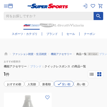
さらに絞り込む
スポーツ・カテゴリ
ブランド
セール
クーポン
ファッション雑貨・生活雑貨
機能アクセサリー
商品一覧
ブラン
絞り込み
おすすめ
順表示
機能アクセサリー
/
ブランド
クイックレスポンス
の商品一覧
1
件
おすすめ順
人気順
新着順
安い順
高い順