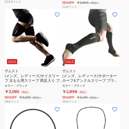
220
ポイント
15%OFF
￥2,860
（税込）
22
ポイント
SALE
SALE
ザムスト
ザムスト
(メンズ、レディース)サイスリー
(メンズ、レディース)サポーター
ブ 太もも用スリーブ 両足入り ブ
カーフ&アンクルスリーブ ブラッ
ラック
ク 両足入り
カラー
：
ブラック
カラー
：
ブラック
￥3,085
￥2,898
（税込）
（税込）
15%OFF
￥3,630
15%OFF
￥3,410
（税込）
（税込）
28
ポイント
26
ポイント