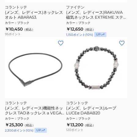
コラントッテ
ファイテン
(メンズ、レディース)ネックレス
(メンズ、レディース)RAKUWA
オルト ABARA53.
磁気ネックレス EXTREME ステー
ション ブラック 50cm
カラー
：
ブラック
カラー
：
ブラック
0223TG908053
￥10,450
￥12,650
（税込）
（税込）
95
ポイント
UP
1,150
ポイント
(
10
%)
コラントッテ
コラントッテ
(メンズ、レディース)機能性ネッ
(メンズ、レディース)ループ
クレス TAOネックレス a VEGA
LUCEα DABAB20
NEXT ABARK20 磁気ネックレス
カラー
：
ブラック
カラー
：
ブラック
スポーツネックレス 磁気 磁力
￥25,300
￥13,200
（税込）
（税込）
120
ポイント
UP
2,300
ポイント
(
10
%)