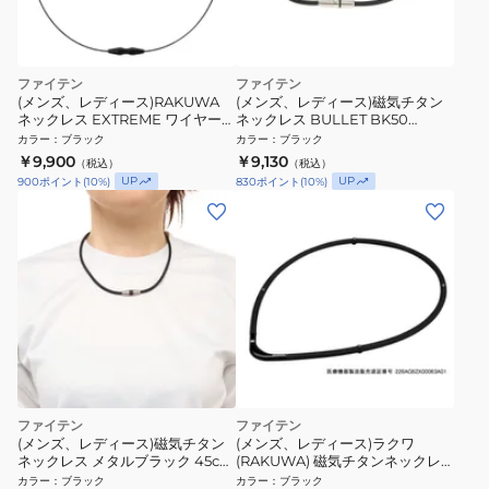
ファイテン
ファイテン
(メンズ、レディース)RAKUWA
(メンズ、レディース)磁気チタン
ネックレス EXTREME ワイヤーシ
ネックレス BULLET BK50
ングル ブラック 50cm
0217TG738053
カラー
：
ブラック
カラー
：
ブラック
0223TG904053
￥9,900
￥9,130
（税込）
（税込）
UP
UP
900
ポイント
(
10
%)
830
ポイント
(
10
%)
ファイテン
ファイテン
(メンズ、レディース)磁気チタン
(メンズ、レディース)ラクワ
ネックレス メタルブラック 45cm
(RAKUWA) 磁気チタンネックレ
0217TG743252
スS-2 45cm 0215TG677052 (ブ
カラー
：
ブラック
カラー
：
ブラック