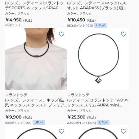
(メンズ、レディース)コラントッ
(メンズ、レディース)ネックレス
テSPORTS ネックレスSR140
オルト ABARA53 (ブラック) 磁気
NEXT DBAAD20
ネックレス
カラー
：
ブラック
カラー
：
ブラック
￥4,950
￥10,450
（税込）
（税込）
45
ポイント
UP
950
ポイント
(
10
%)
コラントッテ
コラントッテ
(メンズ、レディース、キッズ)磁
(レディース)コラントッテ TAO ネ
気 ネックレス クレスト プレミア
ックレス スリム AURA mini
ムカラー PBK ABAAS53 (ブラッ
DAAAI10
カラー
：
ブラック
カラー
：
ブラック
ク) 正規品
￥9,900
￥25,300
（税込）
（税込）
UP
UP
900
ポイント
(
10
%)
2,300
ポイント
(
10
%)