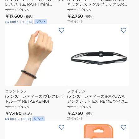
レス スリム RAFFI mini
ネックレス メタルブラック 50cm
ABAPT01 ブラック 磁気ネックレ
0217TG743253
カラー
：
ブラック
カラー
：
ブラック
ス
￥17,600
￥2,750
（税込）
（税込）
25
ポイント
UP
1,600
ポイント
(
10
%)
コラントッテ
ファイテン
(メンズ、レディース)ブレスレッ
(メンズ、レディース)RAKUWA
トループ REI ABAEM01
アンクレット EXTREME ツイスト
ブラック 21cm 0423TB017029
カラー
：
ブラック
カラー
：
ブラック
￥7,480
￥2,750
（税込）
（税込）
25
ポイント
UP
680
ポイント
(
10
%)