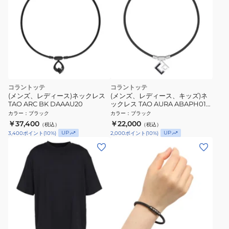
コラントッテ
コラントッテ
(メンズ、レディース)ネックレス
(メンズ、レディース、キッズ)ネ
TAO ARC BK DAAAU20
ックレス TAO AURA ABAPH01
磁気ネックレス
カラー
：
ブラック
カラー
：
ブラック
￥37,400
￥22,000
（税込）
（税込）
UP
UP
3,400
ポイント
(
10
%)
2,000
ポイント
(
10
%)