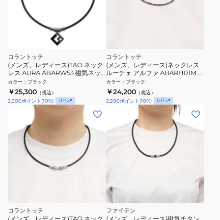
コラントッテ
コラントッテ
(メンズ、レディース)TAO ネック
(メンズ、レディース)ネックレス
レス AURA ABARW53 磁気ネッ
ルーチェ アルファ ABARH01M ブ
クレス
ラック 磁気ネックレス
カラー
：
ブラック
カラー
：
ブラック
￥25,300
￥24,200
（税込）
（税込）
UP
UP
2,300
ポイント
(
10
%)
2,200
ポイント
(
10
%)
コラントッテ
ファイテン
(メンズ、レディース)TAO ネック
(メンズ、レディース)磁気チタン