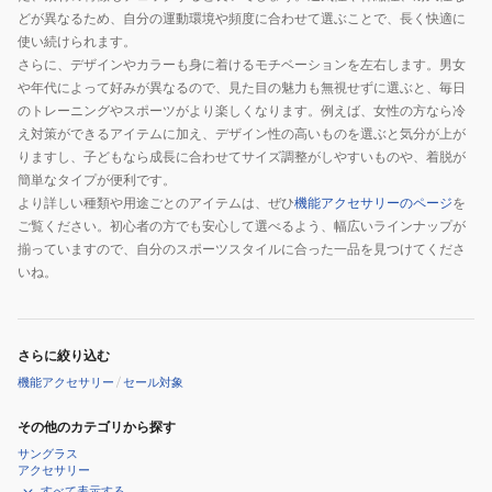
どが異なるため、自分の運動環境や頻度に合わせて選ぶことで、長く快適に
使い続けられます。
さらに、デザインやカラーも身に着けるモチベーションを左右します。男女
や年代によって好みが異なるので、見た目の魅力も無視せずに選ぶと、毎日
のトレーニングやスポーツがより楽しくなります。例えば、女性の方なら冷
え対策ができるアイテムに加え、デザイン性の高いものを選ぶと気分が上が
りますし、子どもなら成長に合わせてサイズ調整がしやすいものや、着脱が
簡単なタイプが便利です。
より詳しい種類や用途ごとのアイテムは、ぜひ
機能アクセサリーのページ
を
ご覧ください。初心者の方でも安心して選べるよう、幅広いラインナップが
揃っていますので、自分のスポーツスタイルに合った一品を見つけてくださ
いね。
さらに絞り込む
機能アクセサリー
/
セール対象
その他のカテゴリから探す
サングラス
アクセサリー
すべて表示する