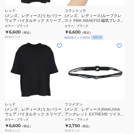
レッド
コラントッテ
(メンズ、レディース)リカバリー
(メンズ、レディース)ループクレ
ウェア バイタルテック スリープ
スト PBK ABAEF53 磁気ブレスレ
プルオーバー半袖 黒 Mサイズ
ット
カラー
：
ブラック
カラー
：
ブラック
VW-AQ-03B-M 一般医療機器 遠
￥6,600
￥6,600
（税込）
（税込）
赤外線
60
ポイント
UP
600
ポイント
(
10
%)
レッド
ファイテン
(メンズ、レディース)リカバリー
(メンズ、レディース)RAKUWA
ウェア バイタルテック スリープ
アンクレット EXTREME ツイスト
プルオーバー半袖 黒 Lサイズ
ブラック 23cm 0423TB017031
カラー
：
ブラック
カラー
：
ブラック
VW-AQ-03C-L 一般医療機器 遠
￥6,600
￥2,750
（税込）
（税込）
赤外線
60
ポイント
25
ポイント