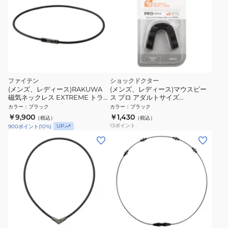
ファイテン
ショックドクター
(メンズ、レディース)RAKUWA
(メンズ、レディース)マウスピー
磁気ネックレス EXTREME トライ
ス プロ アダルトサイズ
バル ブラック 50cm
PRO5100A
カラー
：
ブラック
カラー
：
ブラック
0223TG902053
￥9,900
￥1,430
（税込）
（税込）
13
ポイント
UP
900
ポイント
(
10
%)