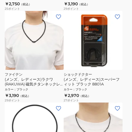
ラック)
￥2,750
￥3,190
（税込）
（税込）
25
ポイント
29
ポイント
ファイテン
ショックドクター
(メンズ、レディース)ラクワ
(メンズ、レディース)スーパーフ
(RAKUWA) 磁気チタンネックレ
ィット ブラック 8801A
スS-2 55cm 0215TG677054 (ブ
カラー
：
ブラック
カラー
：
ブラック
ラック)
￥3,190
￥2,970
（税込）
（税込）
29
ポイント
27
ポイント