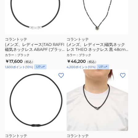
コラントッテ
コラントッテ
(メンズ、レディース)TAO RAFFI
(メンズ、レディース)磁気ネック
磁気ネックレス ABAPF (ブラッ
レス THEO ネックレス 黒 48cm
ク)
52cm LUSSO ABARX01 スポー
カラー
：
ブラック
カラー
：
ブラック
ツネックレス 磁力 スポーツ 肩こ
￥17,600
￥46,200
（税込）
（税込）
り
UP
UP
1,600
ポイント
(
10
%)
4,200
ポイント
(
10
%)
コラントッテ
コラントッテ