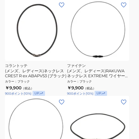
コラントッテ
ファイテン
(メンズ、レディース)ネックレス
(メンズ、レディース)RAKUWA
CREST R ex ABAPV53 (ブラック)
ネックレス EXTREME ワイヤーシ
ングル ブラック 43cm
カラー
：
ブラック
カラー
：
ブラック
0223TG904052
￥9,900
￥9,900
（税込）
（税込）
UP
UP
900
ポイント
(
10
%)
900
ポイント
(
10
%)