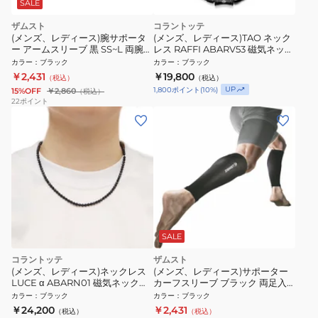
SALE
ザムスト
コラントッテ
(メンズ、レディース)腕サポータ
(メンズ、レディース)TAO ネック
ー アームスリーブ 黒 SS~L 両腕入
レス RAFFI ABARV53 磁気ネック
り UVカット
レス
カラー
：
ブラック
カラー
：
ブラック
￥2,431
￥19,800
（税込）
（税込）
UP
1,800
ポイント
(
10
%)
15%OFF
￥2,860
（税込）
22
ポイント
SALE
コラントッテ
ザムスト
(メンズ、レディース)ネックレス
(メンズ、レディース)サポーター
LUCE α ABARN01 磁気ネックレ
カーフスリーブ ブラック 両足入
ス
り
カラー
：
ブラック
カラー
：
ブラック
￥24,200
￥2,431
（税込）
（税込）