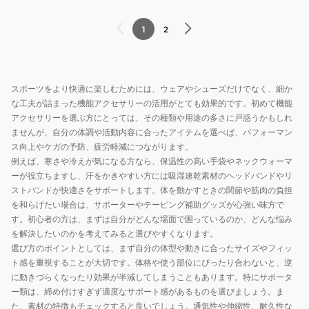
1
2
スポーツをより快適に楽しむためには、ウェアやシューズだけでなく、細か
な工夫が詰まった機能アクセサリーの活用がとても効果的です。初めて機能
アクセサリーを選ぶ方にとっては、その種類や用途の多さに戸惑うかもしれ
ませんが、自分の体調や活動内容に合ったアイテムを選べば、パフォーマン
ス向上やケガの予防、疲労軽減につながります。
例えば、寒さや冷えが気になる方なら、保温性の高い手袋やネックウォーマ
ーが役立ちますし、汗をかきやすい方には吸湿速乾素材のヘッドバンドやリ
ストバンドが快適さをサポートします。体を動かすときの関節や筋肉の負担
を和らげたい場合は、サポーターやテーピング補助グッズが心強い味方で
す。初心者の方は、まずは自分がどんな場面で困っているのか、どんな悩み
を解決したいのかを考えてみると選びやすくなります。
選び方のポイントとしては、まず自分の体型や動きに合ったサイズやフィッ
ト感を重視することが大切です。体格や使う部位にぴったり合わないと、逆
に動きづらくなったり効果が半減してしまうこともあります。特にサポータ
ー類は、締め付けすぎず適度なサポート感があるものを選びましょう。ま
た、素材の特徴もチェックすると良いでしょう。通気性や伸縮性、耐久性な