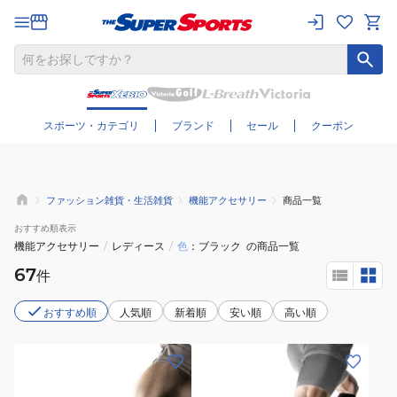
さらに絞り込む
スポーツ・カテゴリ
ブランド
セール
クーポン
ファッション雑貨・生活雑貨
機能アクセサリー
商品一覧
おすすめ
順表示
機能アクセサリー
/
レディース
/
色
ブラック
の商品一覧
67
件
おすすめ順
人気順
新着順
安い順
高い順