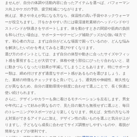
ませんが、自分の体調や活動内容に合ったアイテムを選べば、パフォーマン
ス向上やケガの予防、疲労軽減につながります。
例えば、寒さや冷えが気になる方なら、保温性の高い手袋やネックウォーマ
ーが役立ちますし、汗をかきやすい方には吸湿速乾素材のヘッドバンドやリ
ストバンドが快適さをサポートします。体を動かすときの関節や筋肉の負担
を和らげたい場合は、サポーターやテーピング補助グッズが心強い味方で
す。初心者の方は、まずは自分がどんな場面で困っているのか、どんな悩み
を解決したいのかを考えてみると選びやすくなります。
選び方のポイントとしては、まず自分の体型や動きに合ったサイズやフィッ
ト感を重視することが大切です。体格や使う部位にぴったり合わないと、逆
に動きづらくなったり効果が半減してしまうこともあります。特にサポータ
ー類は、締め付けすぎず適度なサポート感があるものを選びましょう。ま
た、素材の特徴もチェックすると良いでしょう。通気性や伸縮性、耐久性な
どが異なるため、自分の運動環境や頻度に合わせて選ぶことで、長く快適に
使い続けられます。
さらに、デザインやカラーも身に着けるモチベーションを左右します。男女
や年代によって好みが異なるので、見た目の魅力も無視せずに選ぶと、毎日
のトレーニングやスポーツがより楽しくなります。例えば、女性の方なら冷
え対策ができるアイテムに加え、デザイン性の高いものを選ぶと気分が上が
りますし、子どもなら成長に合わせてサイズ調整がしやすいものや、着脱が
簡単なタイプが便利です。