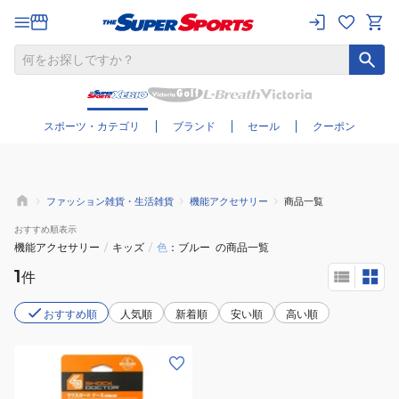
さらに絞り込む
スポーツ・カテゴリ
ブランド
セール
クーポン
ファッション雑貨・生活雑貨
機能アクセサリー
商品一覧
おすすめ
順表示
機能アクセサリー
/
キッズ
/
色
ブルー
の商品一覧
1
件
おすすめ順
人気順
新着順
安い順
高い順