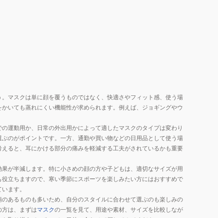
イ
や
タ
り
ー
グ
109452
ッ
138833
ズ
冷
ク
感
ー
ネ
ル
ッ
う。マスクは単に顔を覆うものではなく、快適さやフィット感、使う場
ダ
ク
をかいても蒸れにくい機能性が求められます。例えば、ジョギングやウ
ウ
ゲ
ン
での運動用か、日常の外出用かによって適したマスクのタイプは変わり
イ
選ぶのがポイントです。一方、通勤や買い物などの日用品として使う場
タ
考えると、耳にかける部分の痛みを軽減する工夫がされているかも重要
ー
UPF50+
効果が半減します。特に小さめの顔の方や子どもは、適切なサイズが用
ひ
も役立ちますので、寒い季節にスポーツを楽しみたい方にはおすすめで
ん
ています。
や
柄のあるものも多いため、自分のスタイルに合わせて選ぶのも楽しみの
の方は、まずは
マスク
の一覧を見て、用途や素材、サイズを比較しなが
り