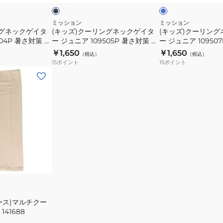
ー
ブ
テ
テ
策
策
ッ
ッ
ル
ル
ム
ム
熱
熱
グ
ー
ク
ク
ミッション
ミッション
レ
ひ
ひ
中
中
ングネックゲイタ
(キッズ)クーリングネックゲイタ
(キッズ)クーリン
ゲ
ゲ
ー
ん
ん
504P 暑さ対策 熱
ー ジュニア 109505P 暑さ対策 熱
ー ジュニア 10950
症
症
イ
イ
ッズ 冷感アイテ
中症対策 冷却グッズ 冷感アイテ
中症対策 冷却グッズ
や
や
￥1,650
￥1,650
対
対
（税込）
（税込）
タ
タ
ズ クールダウン
ム ひんやりグッズ クールダウン
ム ひんやりグッズ 
15
ポイント
15
ポイント
り
り
策
策
ー
ー
グ
グ
冷
冷
ジ
ジ
ッ
ッ
却
却
ュ
ュ
ズ
ズ
グ
グ
ニ
ニ
ク
ク
ッ
ッ
ア
ア
ー
ー
ズ
ズ
109505P
109507P
ル
ル
冷
冷
暑
暑
ダ
ダ
感
感
さ
さ
ウ
ウ
ア
ア
対
対
ン
ン
イ
イ
策
策
テ
テ
熱
熱
ム
ム
中
中
ース)マルチクー
ひ
ひ
41688
症
症
ん
ん