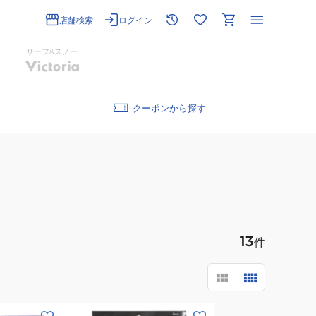
店舗検索
ログイン
サーフ&スノー
クーポン
13
件
(メ