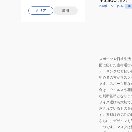
￥3,300
対
（税込）
ル
や
150
ポイント
(
5
%)
UP
策
ネ
クリア
適用
り
冷
ッ
グ
却
ク
ッ
グ
ゲ
ズ
ッ
イ
ク
ズ
タ
ー
冷
ー
ル
感
141688
スポーツや日常生活
ダ
ア
面に応じた素材選び
ウ
イ
ォーキングなど軽い
ン
初心者の方がマスク
テ
ます。スポーツ用な
ム
合は、ウイルスや花
ひ
な判断基準となりま
ん
サイズ選びも大切で
や
意されているものを
り
す。素材は通気性の
グ
さらに、デザインも
一つです。マスクは
ッ