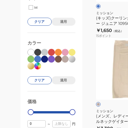
ク
テ
策
ッ
M
ム
熱
ク
ミッション
ひ
中
(キッズ)クーリ
ゲ
クリア
適用
ん
ー ジュニア 109
症
イ
中症対策 冷却グ
や
￥1,650
対
（税込）
タ
ム ひんやりグッ
15
ポイント
り
策
ー
(メ
カラー
グ
冷
ジ
ン
ッ
却
ュ
ズ、
ズ
グ
ニ
レ
ク
ッ
ア
デ
ー
ズ
109504P
ィ
ル
冷
暑
クリア
適用
ー
ダ
ベ
感
さ
ス)
ー
ウ
ア
対
ジ
マ
ン
イ
ュ
策
価格
99000
0
ル
テ
熱
チ
ミッション
ム
中
(メンズ、レディ
ク
ひ
ルネックゲイター 1
症
ー
～
円
ん