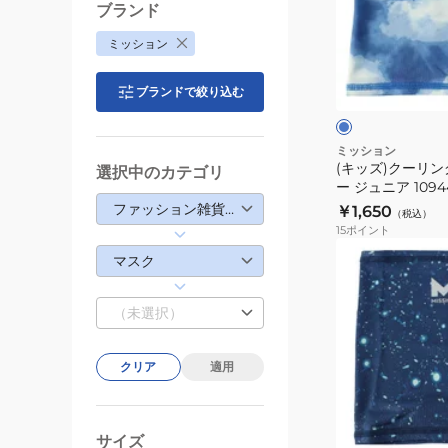
109499P
ー
ブランド
暑
リ
ミッション
さ
ン
ブ
対
グ
ル
ブランドで絞り込む
ー
策
ネ
ク
熱
ッ
中
ク
ミッション
(キッズ)クーリ
症
ゲ
選択中のカテゴリ
ー ジュニア 109
対
イ
中症対策 冷却グ
ファッション雑貨・生活雑貨
￥1,650
（税込）
策
タ
ム ひんやりグッ
15
ポイント
冷
ー
(キ
マスク
却
ジ
ッ
グ
ュ
ズ)
（未選択）
ッ
ニ
ク
ズ
ア
ー
冷
109449P
クリア
適用
リ
感
暑
ン
ブ
ア
さ
グ
ル
イ
対
ー
サイズ
ネ