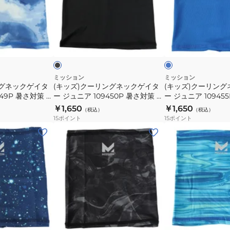
109503P
5174
ー
ー
暑
暑
リ
リ
さ
さ
ン
ン
ブ
ブ
対
対
グ
グ
ラ
ル
ッ
ー
ビ
策
策
ネ
ネ
ー
熱
熱
ッ
ッ
中
中
ク
ク
ミッション
ミッション
ングネックゲイタ
(キッズ)クーリングネックゲイタ
(キッズ)クーリン
症
症
ゲ
ゲ
449P 暑さ対策 熱
ー ジュニア 109450P 暑さ対策 熱
ー ジュニア 10945
対
対
イ
イ
ッズ 冷感アイテ
中症対策 冷却グッズ 冷感アイテ
中症対策 冷却グッズ
￥1,650
￥1,650
（税込）
（税込）
策
策
タ
タ
ズ クールダウン
ム ひんやりグッズ クールダウン
ム ひんやりグッズ 
15
ポイント
15
ポイント
冷
冷
ー
ー
(キ
(キ
却
却
ジ
ジ
ッ
ッ
グ
グ
ュ
ュ
ズ)
ズ)
ッ
ッ
ニ
ニ
ク
ク
ズ
ズ
ア
ア
ー
ー
冷
冷
109450P
109455P
リ
リ
感
感
暑
暑
ン
ン
ブ
ラ
ア
ア
さ
さ
グ
グ
ラ
イ
イ
イ
対
対
ッ
ト
ー
ネ
ネ