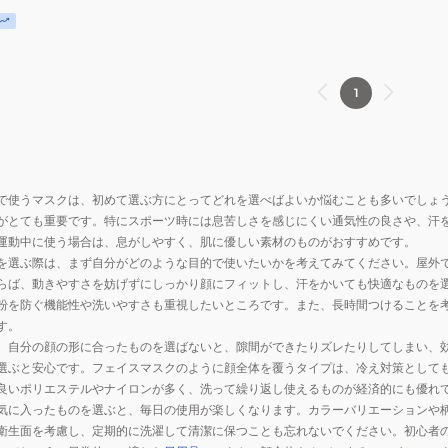
対
対
や
や
策
策
り
り
冷
冷
グ
グ
却
却
ッ
ッ
1
グ
グ
ズ
ズ
ッ
ッ
ク
ク
ズ
ズ
ー
ー
冷
冷
ル
ル
感
感
で使うマスクは、初めて選ぶ方にとってどれを選べばよいか悩むことも多いでしょ
ダ
ダ
ア
ア
がとても重要です。特にスポーツ時には息苦しさを感じにくい通気性の良さや、汗
ウ
ウ
イ
イ
運動中に使う場合は、息がしやすく、肌に優しい素材のものがおすすめです。
ン
ン
を選ぶ際は、まず自分がどのような目的で使いたいかを考えてみてください。屋外
テ
テ
らば、動きやすさを妨げずにしっかり顔にフィットし、汗をかいても快適なものを
ム
ム
粉を防ぐ機能性や洗いやすさも重視したいところです。また、長時間つけることを
ひ
ひ
す。
ん
ん
、自分の顔の形に合ったものを選ばないと、隙間ができたりズレたりしてしまい、
や
や
選ぶと安心です。フェイスマスクのように顔全体を覆うタイプは、冷え対策として
り
り
良いポリエステルやナイロンが多く、洗って繰り返し使えるものが経済的にも優れ
グ
グ
気に入ったものを選ぶと、毎日の使用が楽しくなります。カラーバリエーションや
衛生面を考慮し、定期的に洗濯して清潔に保つことも忘れないでください。初心者
ッ
ッ