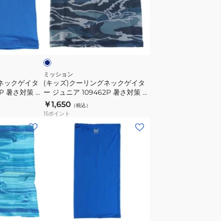
ッ
ー
ク
リ
黒
ン
ネ
M
グ
イ
サ
ネ
イ
ッ
ズ
ク
ミッション
グネックゲイタ
(キッズ)クーリングネックゲイタ
109550
ゲ
5P 暑さ対策 熱
ー ジュニア 109462P 暑さ対策 熱
マ
イ
 冷感アイテ
中症対策 冷却グッズ 冷感アイテ
￥1,650
（税込）
ス
タ
クールダウン
ム ひんやりグッズ クールダウン
15
ポイント
ク
ー
(メ
運
ジ
ン
動
ュ
ズ、
用
ニ
レ
ス
ア
デ
ポ
109462P
ィ
ー
暑
ー
チ
ブ
ツ
さ
ャ
ス)
ル
用
コ
対
冷