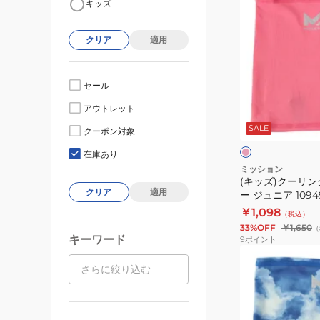
キッズ
ッ
ズ)
クリア
適用
ク
ー
リ
セール
ン
ピ
アウトレット
グ
ン
ク
SALE
ネ
クーポン対象
シ
ッ
ュ
在庫あり
ピ
ク
ミッション
ン
(キッズ)クーリ
ゲ
ク
クリア
適用
ー ジュニア 109
イ
中症対策 冷却グ
￥1,098
（税込）
タ
ム ひんやりグッ
33%OFF
￥1,650
（
ー
キーワード
9
ポイント
ジ
(キ
ュ
ッ
ニ
ズ)
ア
ク