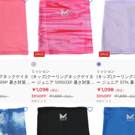
ッ
ッ
ズ)
ズ)
ク
ク
ー
ー
リ
リ
ン
ン
フ
ラ
グ
グ
ラ
ベ
ッ
ン
ッ
SALE
SALE
ネ
ネ
ダ
ク
ッ
ッ
ー
ク
ク
ミッション
ミッション
ングネックゲイタ
(キッズ)クーリングネックゲイタ
(キッズ)クーリン
ゲ
ゲ
499P 暑さ対策 熱
ー ジュニア 109503P 暑さ対策 熱
ー ジュニア 5174 
イ
イ
ッズ 冷感アイテ
中症対策 冷却グッズ 冷感アイテ
対策 冷却グッズ 冷
￥1,098
￥1,098
（税込）
（税込）
タ
タ
ズ クールダウン
ム ひんやりグッズ クールダウン
んやりグッズ クー
33%OFF
￥1,650
33%OFF
￥1,650
税込）
（税込）
（税
ー
ー
9
ポイント
9
ポイント
ジ
ジ
(キ
(キ
ュ
ュ
ッ
ッ
ニ
ニ
ズ)
ズ)
ア
ア
ク
ク