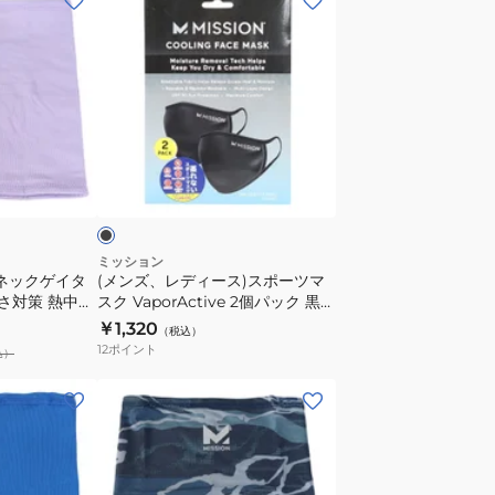
ン
ズ、
レ
デ
ィ
ー
ブ
ス)
ラ
ス
ポ
ー
ミッション
グネックゲイタ
(メンズ、レディース)スポーツマ
ツ
暑さ対策 熱中症
スク VaporActive 2個パック 黒
マ
感アイテム ひ
Mサイズ 109550 マスク 運動用
￥1,320
（税込）
ス
ルダウン
スポーツ用 吸汗速乾
12
ポイント
込）
ク
VaporActive
(キ
2
ッ
個
ズ)
パ
ク