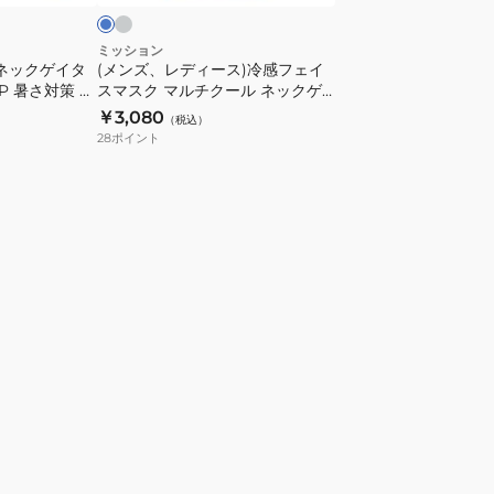
吸
策
感
汗
熱
フ
ミッション
速
中
グネックゲイタ
(メンズ、レディース)冷感フェイ
ェ
乾
7P 暑さ対策 熱
スマスク マルチクール ネックゲ
症
イ
 冷感アイテ
イター 109452 138833 冷感ネッ
￥3,080
対
（税込）
ス
クールダウン
クゲイター UPF50+ ひんやり
28
ポイント
策
マ
冷
ス
却
ク
グ
マ
ッ
ル
ズ
チ
冷
ク
感
ー
ア
ル
イ
ネ
テ
ッ
ム
ク
ひ
ゲ
ん