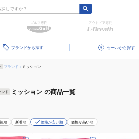
ゴルフ専門
アウトドア専門
ブランド
セール
ブランド：
ミッション
み
ミッション
の商品一覧
ランド
気順
新着順
価格が安い順
価格が高い順
(キ
(キ