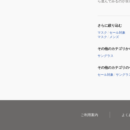
ら選んでみるのが良
ズ
ク
ー
ル
さらに絞り込む
ダ
マスク
/
セール対象
マスク
/
メンズ
ウ
ン
その他のカテゴリか
サングラス
その他のカテゴリの
セール対象
/
サングラ
ご利用案内
よく