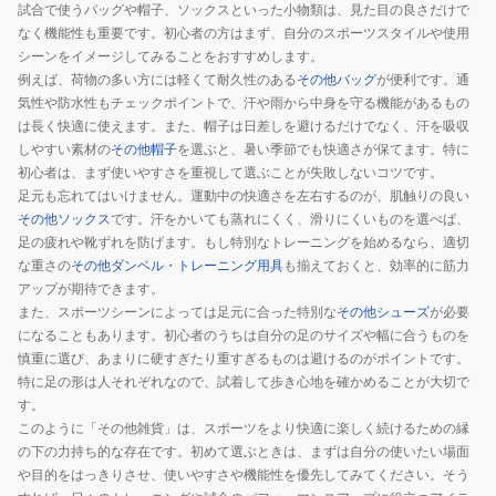
試合で使うバッグや帽子、ソックスといった小物類は、見た目の良さだけで
なく機能性も重要です。初心者の方はまず、自分のスポーツスタイルや使用
シーンをイメージしてみることをおすすめします。
例えば、荷物の多い方には軽くて耐久性のある
その他バッグ
が便利です。通
気性や防水性もチェックポイントで、汗や雨から中身を守る機能があるもの
は長く快適に使えます。また、帽子は日差しを避けるだけでなく、汗を吸収
しやすい素材の
その他帽子
を選ぶと、暑い季節でも快適さが保てます。特に
初心者は、まず使いやすさを重視して選ぶことが失敗しないコツです。
足元も忘れてはいけません。運動中の快適さを左右するのが、肌触りの良い
その他ソックス
です。汗をかいても蒸れにくく、滑りにくいものを選べば、
足の疲れや靴ずれを防げます。もし特別なトレーニングを始めるなら、適切
な重さの
その他ダンベル・トレーニング用具
も揃えておくと、効率的に筋力
アップが期待できます。
また、スポーツシーンによっては足元に合った特別な
その他シューズ
が必要
になることもあります。初心者のうちは自分の足のサイズや幅に合うものを
慎重に選び、あまりに硬すぎたり重すぎるものは避けるのがポイントです。
特に足の形は人それぞれなので、試着して歩き心地を確かめることが大切で
す。
このように「その他雑貨」は、スポーツをより快適に楽しく続けるための縁
の下の力持ち的な存在です。初めて選ぶときは、まずは自分の使いたい場面
や目的をはっきりさせ、使いやすさや機能性を優先してみてください。そう