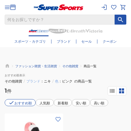
さらに絞り込む
スポーツ・カテゴリ
ブランド
セール
クーポン
ファッション雑貨・生活雑貨
その他雑貨
商品一覧
おすすめ
順表示
その他雑貨
/
ブランド
ニキ
/
色
ピンク
の商品一覧
1
件
おすすめ順
人気順
新着順
安い順
高い順