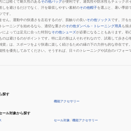
方には軽くて耐久性のある
その他バッグ
が便利です。通気性や防水性もチェックポ
ッ
差しを避けるだけでなく、汗を吸収しやすい素材の
その他帽子
を選ぶと、暑い季節
ト
ツです。
ません。運動中の快適さを左右するのが、肌触りの良い
その他ソックス
です。汗を
トレーニングを始めるなら、適切な重さの
その他ダンベル・トレーニング用具
も揃
ンによっては足元に合った特別な
その他シューズ
が必要になることもあります。初
ものは避けるのがポイントです。特に足の形は人それぞれなので、試着して歩き心
雑貨」は、スポーツをより快適に楽しく続けるための縁の下の力持ち的な存在です
能性を優先してみてください。そうすれば、日々のトレーニングや試合のパフォー
ら探す
機能アクセサリー
セール対象から探す
ス
セール対象
/
機能アクセサリー