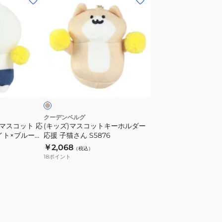
ッ
ズ)
マ
ス
コ
ッ
ベ
ト
ー
キ
ー
ホ
クーデンベルグ
 マスコット 応
(キッズ)マスコットキーホルダー
ル
イト×ブルー
応援 子猫さん S5876
ダ
ー マスコット
￥2,068
（税込）
ー
18
ポイント
応
援
子
猫
さ