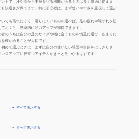
イントで、汗や雨から中身を守る機能があるものは長く快適に使えま
でも快適さが保てます。特に初心者は、まず使いやすさを重視して選ぶ
かいても蒸れにくく、滑りにくいものを選べば、足の疲れや靴ずれを防
えておくと、効率的に筋力アップが期待できます。
心者のうちは自分の足のサイズや幅に合うものを慎重に選び、あまりに
地を確かめることが大切です。
。初めて選ぶときは、まずは自分の使いたい場面や目的をはっきりさ
マンスアップに役立つアイテムがきっと見つかるはずです。
すべて表示する
すべて表示する