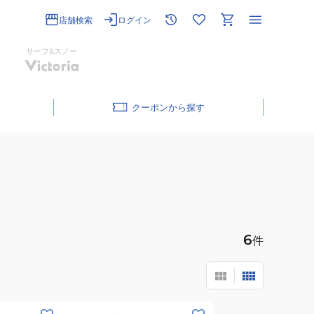
店舗検索
ログイン
サーフ&スノー
クーポン
6
件
(キ