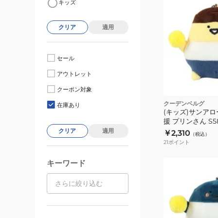
キッズ
クリア
適用
セール
アウトレット
クーポン対象
ジ
クーデンベルグ
在庫あり
(キッズ)サンアロ
援 プリンさん S5
クリア
適用
￥2,310
（税込）
21
ポイント
キーワード
(キ
ッ
ズ)
マ
ス