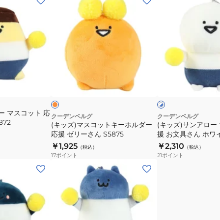
ッ
ッ
ズ)
ズ)
マ
サ
ス
ン
コ
ア
ッ
ロ
オ
ホ
ト
ー
レ
ワ
ン
ジ
イ
キ
マ
ュ
ト
ー
ス
×
ー マスコット 応
ブ
ホ
コ
クーデンベルグ
クーデンベルグ
872
ル
(キッズ)マスコットキーホルダー
(キッズ)サンアロー
ル
ッ
ー
応援 ゼリーさん S5875
援 お文具さん ホワ
ダ
ト
S5871 キーホルダ
￥1,925
￥2,310
（税込）
（税込）
ー
応
17
ポイント
21
ポイント
応
援
(キ
援
お
ッ
ゼ
文
ズ)
リ
具
マ
ー
さ
ス