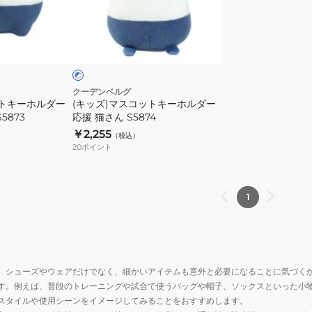
さ
ん
コ
ん
ホ
ッ
ブ
S5875
ワ
ト
ル
イ
ー
キ
ト
ー
×
ホ
クーデンベルグ
ブ
ットキーホルダー
(キッズ)マスコットキーホルダー
ル
5873
応援 猫さん S5874
ル
ダ
￥2,255
ー
（税込）
ー
20
ポイント
S5871
応
キ
援
ー
猫
1
ホ
さ
ル
ん
ダ
S5874
ー
マ
、シューズやウェアだけでなく、細かいアイテムも意外と必要になることに気づく
ス
す。例えば、普段のトレーニングや試合で使うバッグや帽子、ソックスといった小
スタイルや使用シーンをイメージしてみることをおすすめします。
コ