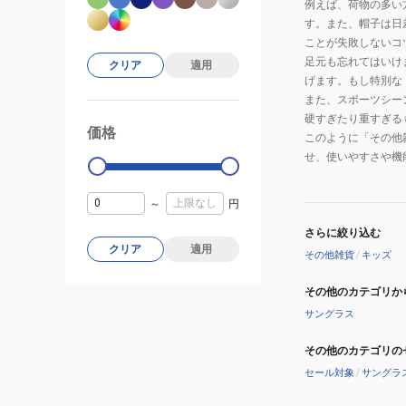
例えば、荷物の多い
す。また、帽子は日
ことが失敗しないコ
足元も忘れてはいけ
クリア
適用
げます。もし特別な
また、スポーツシー
硬すぎたり重すぎる
価格
99000
0
このように「その他
せ、使いやすさや機
～
円
さらに絞り込む
クリア
適用
その他雑貨
/
キッズ
その他のカテゴリか
サングラス
その他のカテゴリの
セール対象
/
サングラ