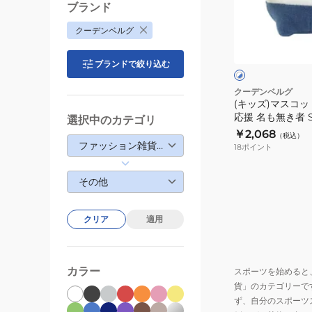
コ
ブランド
ッ
ホ
クーデンベルグ
ト
ワ
イ
キ
ブランドで絞り込む
ト
×
ー
×
ホ
ブ
ワ
ホ
クーデンベルグ
ル
イ
(キッズ)マスコ
ル
ー
ト
応援 名も無き者 S
選択中のカテゴリ
ダ
￥2,068
（税込）
ー
ファッション雑貨・生活雑貨
18
ポイント
応
援
その他
名
も
クリア
適用
無
き
者
カラー
スポーツを始めると
S5873
貨」のカテゴリーで
ず、自分のスポーツ