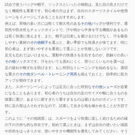
試合で使うバッグや帽子、ソックスといった小物類は、見た目の良さだけで
なく機能性も重要です。初心者の方はまず、自分のスポーツスタイルや使用
シーンをイメージしてみることをおすすめします。
例えば、荷物の多い方には軽くて耐久性のある
その他バッグ
が便利です。通
気性や防水性もチェックポイントで、汗や雨から中身を守る機能があるもの
は長く快適に使えます。また、帽子は日差しを避けるだけでなく、汗を吸収
しやすい素材の
その他帽子
を選ぶと、暑い季節でも快適さが保てます。特に
初心者は、まず使いやすさを重視して選ぶことが失敗しないコツです。
足元も忘れてはいけません。運動中の快適さを左右するのが、肌触りの良い
その他ソックス
です。汗をかいても蒸れにくく、滑りにくいものを選べば、
足の疲れや靴ずれを防げます。もし特別なトレーニングを始めるなら、適切
な重さの
その他ダンベル・トレーニング用具
も揃えておくと、効率的に筋力
アップが期待できます。
また、スポーツシーンによっては足元に合った特別な
その他シューズ
が必要
になることもあります。初心者のうちは自分の足のサイズや幅に合うものを
慎重に選び、あまりに硬すぎたり重すぎるものは避けるのがポイントです。
特に足の形は人それぞれなので、試着して歩き心地を確かめることが大切で
す。
このように「その他雑貨」は、スポーツをより快適に楽しく続けるための縁
の下の力持ち的な存在です。初めて選ぶときは、まずは自分の使いたい場面
や目的をはっきりさせ、使いやすさや機能性を優先してみてください。そう