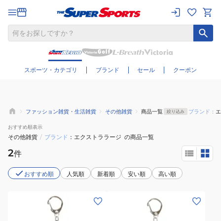
さらに絞り込む
スポーツ・カテゴリ
ブランド
セール
クーポン
ファッション雑貨・生活雑貨
その他雑貨
商品一覧
ブランド：
エ
絞り込み
おすすめ
順表示
その他雑貨
/
ブランド
エクストララージ
の商品一覧
2
件
おすすめ順
人気順
新着順
安い順
高い順
(メ
(メ
ン
ン