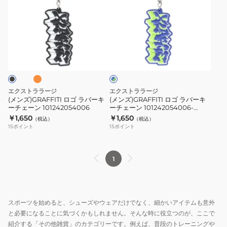
ズ)GRAFFITI
ズ)GRAFFITI
ロ
ロ
ゴ
ゴ
ラ
ラ
オ
ブ
バ
バ
ル
ー
ー
ー
×
キ
キ
グ
ー
ー
リ
エクストララージ
エクストララージ
チ
チ
ー
(メンズ)GRAFFITI ロゴ ラバーキ
(メンズ)GRAFFITI ロゴ ラバーキ
ン
ーチェーン 101242054006
ーチェーン 101242054006-
ェ
ェ
NAVY
￥1,650
￥1,650
（税込）
（税込）
ー
ー
15
ポイント
15
ポイント
ン
ン
101242054006
101242054006-
NAVY
1
スポーツを始めると、シューズやウェアだけでなく、細かいアイテムも意外
と必要になることに気づくかもしれません。そんな時に役立つのが、ここで
紹介する「その他雑貨」のカテゴリーです。例えば、普段のトレーニングや