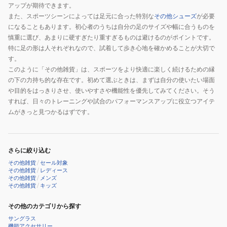
アップが期待できます。
また、スポーツシーンによっては足元に合った特別な
その他シューズ
が必要
になることもあります。初心者のうちは自分の足のサイズや幅に合うものを
慎重に選び、あまりに硬すぎたり重すぎるものは避けるのがポイントです。
特に足の形は人それぞれなので、試着して歩き心地を確かめることが大切で
す。
このように「その他雑貨」は、スポーツをより快適に楽しく続けるための縁
の下の力持ち的な存在です。初めて選ぶときは、まずは自分の使いたい場面
や目的をはっきりさせ、使いやすさや機能性を優先してみてください。そう
すれば、日々のトレーニングや試合のパフォーマンスアップに役立つアイテ
ムがきっと見つかるはずです。
さらに絞り込む
その他雑貨
/
セール対象
その他雑貨
/
レディース
その他雑貨
/
メンズ
その他雑貨
/
キッズ
その他のカテゴリから探す
サングラス
機能アクセサリー