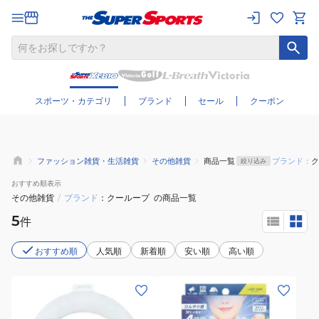
さらに絞り込む
スポーツ・カテゴリ
ブランド
セール
クーポン
ファッション雑貨・生活雑貨
その他雑貨
商品一覧
ブランド：
ク
絞り込み
おすすめ
順表示
その他雑貨
/
ブランド
クーループ
の商品一覧
5
件
おすすめ順
人気順
新着順
安い順
高い順
(メ
(メ
ン
ン