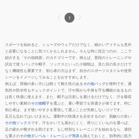
い
捨
1
て
スポーツを始めると、シューズやウェアだけでなく、細かいアイテムも意外
と必要になることに気づくかもしれません。そんな時に役立つのが、ここで
紹介する「その他雑貨」のカテゴリーです。例えば、普段のトレーニングや
試合で使うバッグや帽子、ソックスといった小物類は、見た目の良さだけで
なく機能性も重要です。初心者の方はまず、自分のスポーツスタイルや使用
シーンをイメージしてみることをおすすめします。
例えば、荷物の多い方には軽くて耐久性のある
その他バッグ
が便利です。通
気性や防水性もチェックポイントで、汗や雨から中身を守る機能があるもの
は長く快適に使えます。また、帽子は日差しを避けるだけでなく、汗を吸収
しやすい素材の
その他帽子
を選ぶと、暑い季節でも快適さが保てます。特に
初心者は、まず使いやすさを重視して選ぶことが失敗しないコツです。
足元も忘れてはいけません。運動中の快適さを左右するのが、肌触りの良い
その他ソックス
です。汗をかいても蒸れにくく、滑りにくいものを選べば、
足の疲れや靴ずれを防げます。もし特別なトレーニングを始めるなら、適切
な重さの
その他ダンベル・トレーニング用具
も揃えておくと、効率的に筋力