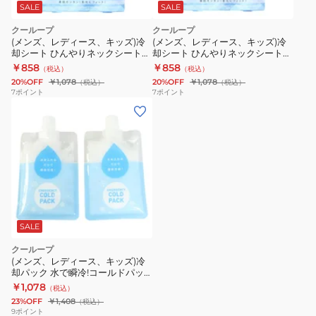
ッ
SALE
SALE
ク
クーループ
クーループ
シ
(メンズ、レディース、キッズ)冷
(メンズ、レディース、キッズ)冷
却シート ひんやりネックシート
却シート ひんやりネックシート
ー
クリスタル 92869 首用 4枚入り
ストライプ 92867 首用 4枚入り
￥858
￥858
（税込）
（税込）
ト
使い捨て
使い捨て
20%OFF
￥1,078
20%OFF
￥1,078
（税込）
（税込）
ラ
7
ポイント
7
ポイント
イ
ト
グ
レ
ー
92868
首
用
SALE
4
クーループ
枚
(メンズ、レディース、キッズ)冷
却パック 水で瞬冷!コールドパッ
入
ク 2コ 16907 アイシング 使い切り
￥1,078
（税込）
り
暑さ対策 瞬間冷却
23%OFF
￥1,408
（税込）
使
9
ポイント