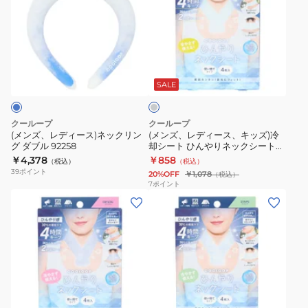
ズ、
ズ、
レ
レ
デ
デ
ィ
ィ
ラ
ー
ー
イ
ス)
ス、
ト
SALE
グ
ネ
キ
レ
ッ
ッ
ー
クーループ
クーループ
ク
ズ)
(メンズ、レディース)ネックリン
(メンズ、レディース、キッズ)冷
グ ダブル 92258
却シート ひんやりネックシート
リ
冷
ライトグレー 92868 首用 4枚入り
￥4,378
￥858
（税込）
（税込）
ン
却
使い捨て
39
ポイント
20%OFF
￥1,078
（税込）
グ
シ
7
ポイント
ダ
ー
ブ
ト
ル
ひ
92258
ん
や
り
ネ