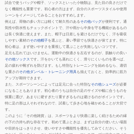
試合で使うバッグや帽子、ソックスといった小物類は、見た目の良さだけで
なく機能性も重要です。初心者の方はまず、自分のスポーツスタイルや使用
シーンをイメージしてみることをおすすめします。
例えば、荷物の多い方には軽くて耐久性のある
その他バッグ
が便利です。通
気性や防水性もチェックポイントで、汗や雨から中身を守る機能があるもの
は長く快適に使えます。また、帽子は日差しを避けるだけでなく、汗を吸収
しやすい素材の
その他帽子
を選ぶと、暑い季節でも快適さが保てます。特に
初心者は、まず使いやすさを重視して選ぶことが失敗しないコツです。
足元も忘れてはいけません。運動中の快適さを左右するのが、肌触りの良い
その他ソックス
です。汗をかいても蒸れにくく、滑りにくいものを選べば、
足の疲れや靴ずれを防げます。もし特別なトレーニングを始めるなら、適切
な重さの
その他ダンベル・トレーニング用具
も揃えておくと、効率的に筋力
アップが期待できます。
また、スポーツシーンによっては足元に合った特別な
その他シューズ
が必要
になることもあります。初心者のうちは自分の足のサイズや幅に合うものを
慎重に選び、あまりに硬すぎたり重すぎるものは避けるのがポイントです。
特に足の形は人それぞれなので、試着して歩き心地を確かめることが大切で
す。
このように「その他雑貨」は、スポーツをより快適に楽しく続けるための縁
の下の力持ち的な存在です。初めて選ぶときは、まずは自分の使いたい場面
や目的をはっきりさせ、使いやすさや機能性を優先してみてください。そう