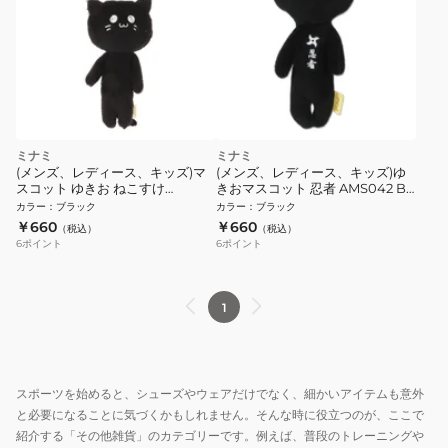
ミナミ
ミナミ
(メンズ、レディース、キッズ)マ
(メンズ、レディース、キッズ)ゆ
スコット ゆきお ねこすけ
きおマスコット 忍者 AMS042 BK
AMS019 ネコスケ
手裏剣 ゆるかわ キーホルダー グ
カラー
：
ブラック
カラー
：
ブラック
ッズ マスコット
￥660
￥660
（税込）
（税込）
6
ポイント
6
ポイント
1
スポーツを始めると、シューズやウェアだけでなく、細かいアイテムも意外
と必要になることに気づくかもしれません。そんな時に役立つのが、ここで
紹介する「その他雑貨」のカテゴリーです。例えば、普段のトレーニングや