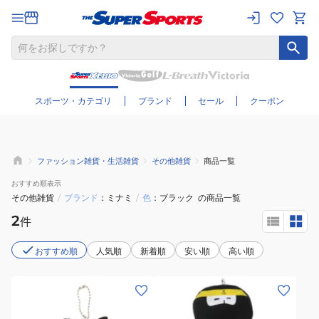
さらに絞り込む
スポーツ・カテゴリ
ブランド
セール
クーポン
ファッション雑貨・生活雑貨
その他雑貨
商品一覧
おすすめ
順表示
その他雑貨
/
ブランド
ミナミ
/
色
ブラック
の商品一覧
2
件
おすすめ順
人気順
新着順
安い順
高い順