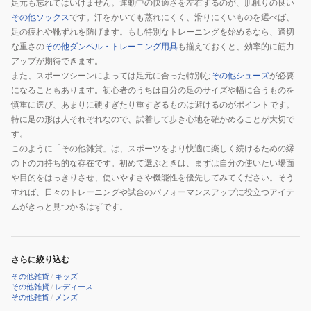
足元も忘れてはいけません。運動中の快適さを左右するのが、肌触りの良い
その他ソックス
です。汗をかいても蒸れにくく、滑りにくいものを選べば、
足の疲れや靴ずれを防げます。もし特別なトレーニングを始めるなら、適切
な重さの
その他ダンベル・トレーニング用具
も揃えておくと、効率的に筋力
アップが期待できます。
また、スポーツシーンによっては足元に合った特別な
その他シューズ
が必要
になることもあります。初心者のうちは自分の足のサイズや幅に合うものを
慎重に選び、あまりに硬すぎたり重すぎるものは避けるのがポイントです。
特に足の形は人それぞれなので、試着して歩き心地を確かめることが大切で
す。
このように「その他雑貨」は、スポーツをより快適に楽しく続けるための縁
の下の力持ち的な存在です。初めて選ぶときは、まずは自分の使いたい場面
や目的をはっきりさせ、使いやすさや機能性を優先してみてください。そう
すれば、日々のトレーニングや試合のパフォーマンスアップに役立つアイテ
ムがきっと見つかるはずです。
さらに絞り込む
その他雑貨
/
キッズ
その他雑貨
/
レディース
その他雑貨
/
メンズ