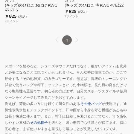
カワチ
カワチ
(キッズ)のびねこ おばけ KWC
(キッズ)のびねこ 侍 KWC 476322
476315
￥825
（税込）
￥825
7
ポイント
（税込）
7
ポイント
1
スポーツを始めると、シューズやウェアだけでなく、細かいアイテムも意外
と必要になることに気づくかもしれません。そんな時に役立つのが、ここで
紹介する「その他雑貨」のカテゴリーです。例えば、普段のトレーニングや
試合で使うバッグや帽子、ソックスといった小物類は、見た目の良さだけで
なく機能性も重要です。初心者の方はまず、自分のスポーツスタイルや使用
シーンをイメージしてみることをおすすめします。
例えば、荷物の多い方には軽くて耐久性のある
その他バッグ
が便利です。通
気性や防水性もチェックポイントで、汗や雨から中身を守る機能があるもの
は長く快適に使えます。また、帽子は日差しを避けるだけでなく、汗を吸収
しやすい素材の
その他帽子
を選ぶと、暑い季節でも快適さが保てます。特に
初心者は、まず使いやすさを重視して選ぶことが失敗しないコツです。