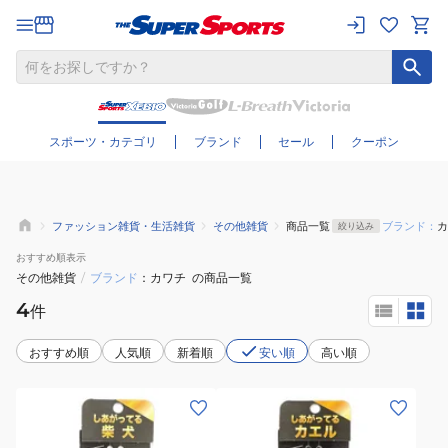
さらに絞り込む
スポーツ・カテゴリ
ブランド
セール
クーポン
ファッション雑貨・生活雑貨
その他雑貨
商品一覧
ブランド：
カ
絞り込み
おすすめ
順表示
その他雑貨
/
ブランド
カワチ
の商品一覧
4
件
おすすめ順
人気順
新着順
安い順
高い順