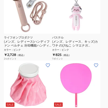
ライフオンプロダクツ
パステル
(メンズ、レディース)ハンディフ
(メンズ、レディース、キッズ)カ
ァン ペルチェ 冷却機能ハンディ
ワチ のびねこ シマエナガ
ファン カラビナ付 ピンク
KWC454870
カラー
：
ピンク
カラー
：
ピンク
LCAF004 SP 3.5h駆動
￥2,728
￥825
（税込）
（税込）
24
ポイント
7
ポイント
SALE
SALE