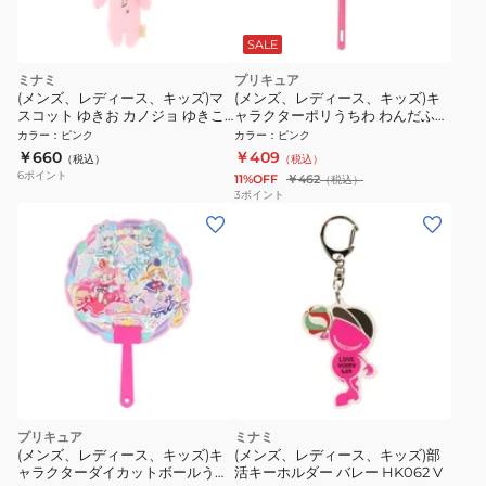
SALE
ミナミ
プリキュア
(メンズ、レディース、キッズ)マ
(メンズ、レディース、キッズ)キ
スコット ゆきお カノジョ ゆきこ
ャラクターポリうちわ わんだふる
AMS001 ユキコ
ぷりきゅあ! NT 4071
カラー
：
ピンク
カラー
：
ピンク
￥660
￥409
（税込）
（税込）
6
ポイント
11%OFF
￥462
（税込）
3
ポイント
プリキュア
ミナミ
(メンズ、レディース、キッズ)キ
(メンズ、レディース、キッズ)部
ャラクターダイカットボールうち
活キーホルダー バレー HK062 V