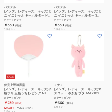
パステル
パステル
(メンズ、レディース、キッズ)ミ
(メンズ、レディース、キッズ)ミ
ニ イニシャル キーホルダー M
ニ イニシャル キーホルダー S
IS050 PK M
IS050 PK S
カラー
：
ピンク
カラー
：
ピンク
￥330
￥330
（税込）
（税込）
3
ポイント
3
ポイント
SALE
伏見上野旭昇堂
ミナミ
(メンズ、レディース、キッズ)平
(メンズ、レディース、キッズ)マ
柄ポリ 五色うちわ ピンク NT
スコット ゆきお ブタ AMS007 ブ
3082
タ
カラー
：
ピンク
カラー
：
ピンク
￥239
￥660
（税込）
（税込）
6
ポイント
12%OFF
￥275
（税込）
2
ポイント