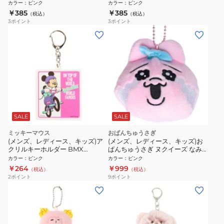
わ わんだふるぷりきゅあ! NT
カラー
：
ピンク
カラー
：
ピンク
1050
￥385
￥385
（税込）
（税込）
3
ポイント
3
ポイント
SALE
SALE
ミッキーマウス
おぱんちゅうさぎ
(メンズ、レディース、キッズ)ア
(メンズ、レディース、キッズ)お
クリルキーホルダー BMX
ぱんちゅうさぎ ヌクイーズ なみ
APDS4932
だ OST 8202811 ぬいぐるみキー
カラー
：
ピンク
カラー
：
ピンク
ホルダー
￥264
￥999
（税込）
（税込）
2
ポイント
9
ポイント