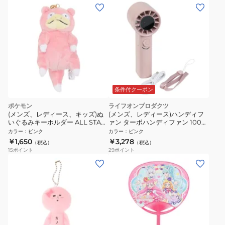
条件付クーポン
ポケモン
ライフオンプロダクツ
(メンズ、レディース、キッズ)ぬ
(メンズ、レディース)ハンディフ
いぐるみキーホルダー ALL STAR
ァン ターボハンディファン 100段
COLLECTION マスコット ヤドン
階ダイヤル式 ピンク LCAF023 SP
カラー
：
ピンク
カラー
：
ピンク
PM41 ポケモン ぬいぐるみ キーホ
ハンディ扇風機
￥1,650
￥3,278
（税込）
（税込）
ルダー
15
ポイント
29
ポイント