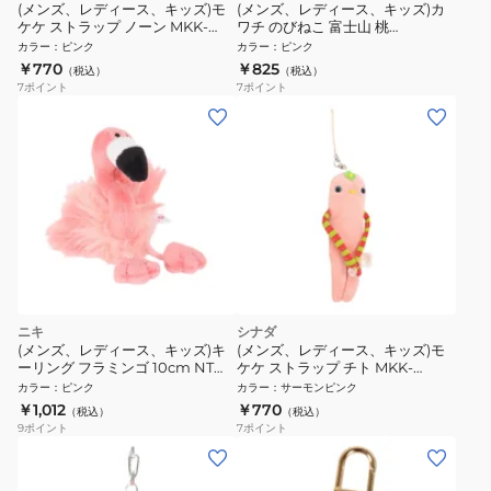
(メンズ、レディース、キッズ)モ
(メンズ、レディース、キッズ)カ
ケケ ストラップ ノーン MKK-
ワチ のびねこ 富士山 桃
0048LP ぬいぐるみマスコット
KWC435558
カラー
：
ピンク
カラー
：
ピンク
￥770
￥825
（税込）
（税込）
7
ポイント
7
ポイント
ニキ
シナダ
(メンズ、レディース、キッズ)キ
(メンズ、レディース、キッズ)モ
ーリング フラミンゴ 10cm NT
ケケ ストラップ チト MKK-
10719751
0048P ぬいぐるみマスコット
カラー
：
ピンク
カラー
：
サーモンピンク
￥1,012
￥770
（税込）
（税込）
9
ポイント
7
ポイント