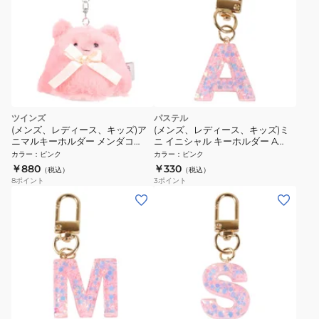
ツインズ
パステル
(メンズ、レディース、キッズ)ア
(メンズ、レディース、キッズ)ミ
ニマルキーホルダー メンダコ
ニ イニシャル キーホルダー A
TY032 F
IS050 PK A
カラー
：
ピンク
カラー
：
ピンク
￥880
￥330
（税込）
（税込）
8
ポイント
3
ポイント