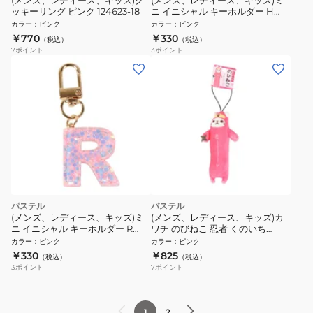
(メンズ、レディース、キッズ)ク
(メンズ、レディース、キッズ)ミ
ッキーリング ピンク 124623-18
ニ イニシャル キーホルダー H
IS050 PK H
カラー
：
ピンク
カラー
：
ピンク
￥770
￥330
（税込）
（税込）
7
ポイント
3
ポイント
パステル
パステル
(メンズ、レディース、キッズ)ミ
(メンズ、レディース、キッズ)カ
ニ イニシャル キーホルダー R
ワチ のびねこ 忍者 くのいち
IS050 PK R
KWC409108
カラー
：
ピンク
カラー
：
ピンク
￥330
￥825
（税込）
（税込）
3
ポイント
7
ポイント
1
2