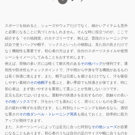
スポーツを始めると、シューズやウェアだけでなく、細かいアイテムも意外
と必要になることに気づくかもしれません。そんな時に役立つのが、ここで
紹介する「その他雑貨」のカテゴリーです。例えば、普段のトレーニングや
試合で使うバッグや帽子、ソックスといった小物類は、見た目の良さだけで
なく機能性も重要です。初心者の方はまず、自分のスポーツスタイルや使用
シーンをイメージしてみることをおすすめします。
例えば、荷物の多い方には軽くて耐久性のある
その他バッグ
が便利です。通
気性や防水性もチェックポイントで、汗や雨から中身を守る機能があるもの
は長く快適に使えます。また、帽子は日差しを避けるだけでなく、汗を吸収
しやすい素材の
その他帽子
を選ぶと、暑い季節でも快適さが保てます。特に
初心者は、まず使いやすさを重視して選ぶことが失敗しないコツです。
足元も忘れてはいけません。運動中の快適さを左右するのが、肌触りの良い
その他ソックス
です。汗をかいても蒸れにくく、滑りにくいものを選べば、
足の疲れや靴ずれを防げます。もし特別なトレーニングを始めるなら、適切
な重さの
その他ダンベル・トレーニング用具
も揃えておくと、効率的に筋力
アップが期待できます。
また、スポーツシーンによっては足元に合った特別な
その他シューズ
が必要
になることもあります。初心者のうちは自分の足のサイズや幅に合うものを