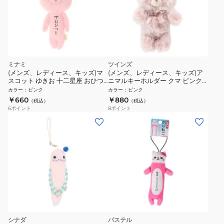
ミナミ
ツインズ
(メンズ、レディース、キッズ)マ
(メンズ、レディース、キッズ)ア
スコット ゆきお 十二星座 おひつ
ニマルキーホルダー クマ ピンク
じ座 AMS002 ヒツジ
TY022 3A
カラー
：
ピンク
カラー
：
ピンク
￥660
￥880
（税込）
（税込）
6
ポイント
8
ポイント
シナダ
パステル