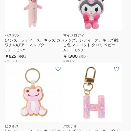
パステル
マイメロディ
(メンズ、レディース、キッズ)カ
(メンズ、レディース、キッズ)推
ワチ のびアニマル ブタ
し色 マスコット クロミ ベビー ピ
KWC409450
ンク PK 194589-24
カラー
：
ピンク
カラー
：
ピンク
￥825
￥1,980
（税込）
（税込）
7
ポイント
18
ポイント
ピクルス
パステル