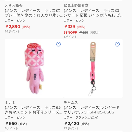
ときわ商会
伏見上野旭昇堂
(メンズ、レディース、キッズ)ス
(メンズ、レディース、キッズ)コ
プレー付き 氷のう ひんやり氷シ
ンサート 応援 ジャンボうちわ ピ
ャワープレミアム アーチロゴピン
ンク NT 7073
カラー
：
ピンク
カラー
：
ピンク
ク 33465
￥2,890
￥339
（税込）
（税込）
26
ポイント
38%OFF
￥550
（税込）
3
ポイント
ミナミ
チャムス
(メンズ、レディース、キッズ)ゆ
(メンズ、レディース)ランヤード
きおマスコット お守りシリーズ
オリジナル CH61-1195-U606
縁結びお守り AMS041
カラー
：
ピンク
カラー
：
フラッシュピンク
￥660
￥2,420
（税込）
（税込）
6
ポイント
22
ポイント