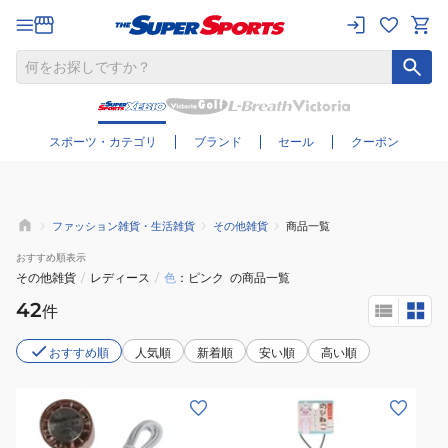
さらに絞り込む
スポーツ・カテゴリ
ブランド
セール
クーポン
ファッション雑貨・生活雑貨
その他雑貨
商品一覧
おすすめ
順表示
その他雑貨
/
レディース
/
色
ピンク
の商品一覧
42
件
おすすめ順
人気順
新着順
安い順
高い順