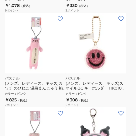
￥1,078
￥330
（税込）
（税込）
9
ポイント
3
ポイント
パステル
パステル
(メンズ、レディース、キッズ)カ
(メンズ、レディース、キッズ)ス
ワチ のびねこ 温泉まんじゅう 桃
マイルBC キーホルダー HK010
KWC409030
PK
カラー
：
ピンク
カラー
：
ピンク
￥825
￥308
（税込）
（税込）
7
ポイント
2
ポイント