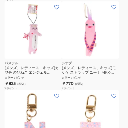
パステル
シナダ
(メンズ、レディース、キッズ)カ
(メンズ、レディース、キッズ)モ
ワチ のびねこ エンジェル
ケケ ストラップ ニーナ MKK-
KWC449098
0048CP ぬいぐるみマスコット
カラー
：
ピンク
カラー
：
ピンク
￥825
￥770
（税込）
（税込）
7
ポイント
7
ポイント