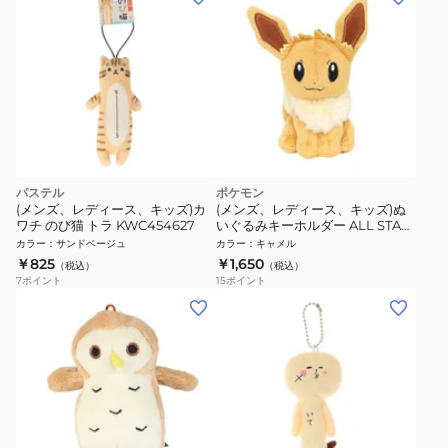
パステル
ポケモン
(メンズ、レディース、キッズ)カ
(メンズ、レディース、キッズ)ぬ
ワチ のび猫 トラ KWC454627
いぐるみキーホルダー ALL STAR
COLLECTION マスコット イーブ
カラー
：
サンドベージュ
カラー
：
キャメル
イ PM43 ポケモン ぬいぐるみ
￥825
￥1,650
（税込）
（税込）
7
ポイント
15
ポイント