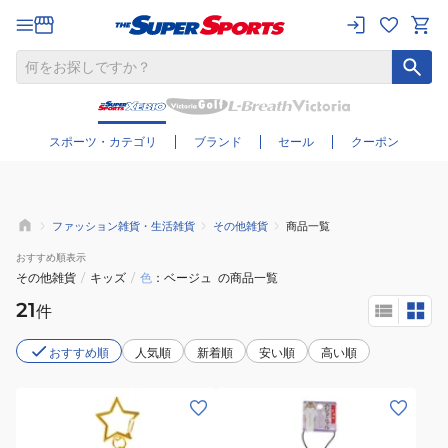
さらに絞り込む
スポーツ・カテゴリ
ブランド
セール
クーポン
ファッション雑貨・生活雑貨
その他雑貨
商品一覧
おすすめ
順表示
その他雑貨
/
キッズ
/
色
ベージュ
の商品一覧
21
件
おすすめ順
人気順
新着順
安い順
高い順