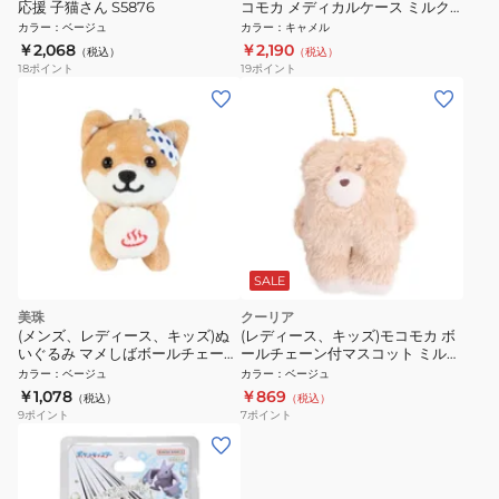
応援 子猫さん S5876
コモカ メディカルケース ミルク
ティー QL 69675
カラー
：
ベージュ
カラー
：
キャメル
￥2,068
￥2,190
（税込）
（税込）
18
ポイント
19
ポイント
SALE
美珠
クーリア
(メンズ、レディース、キッズ)ぬ
(レディース、キッズ)モコモカ ボ
いぐるみ マメしばボールチェーン
ールチェーン付マスコット ミルク
温泉タマゴ TMR002
ティー 59806
カラー
：
ベージュ
カラー
：
ベージュ
￥1,078
￥869
（税込）
（税込）
9
ポイント
7
ポイント