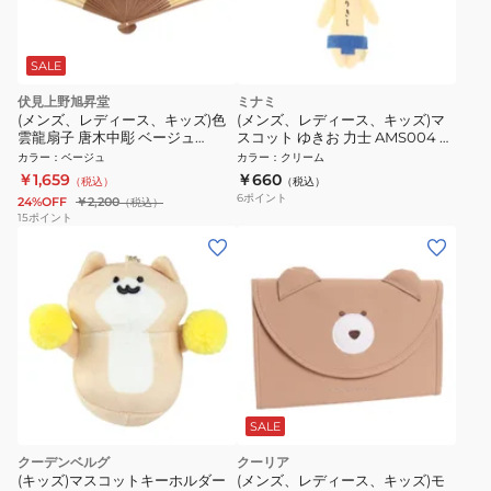
SALE
伏見上野旭昇堂
ミナミ
(メンズ、レディース、キッズ)色
(メンズ、レディース、キッズ)マ
雲龍扇子 唐木中彫 ベージュ
スコット ゆきお 力士 AMS004 リ
NT5752
キシ
カラー
：
ベージュ
カラー
：
クリーム
￥1,659
￥660
（税込）
（税込）
6
ポイント
24%OFF
￥2,200
（税込）
15
ポイント
SALE
クーデンベルグ
クーリア
(キッズ)マスコットキーホルダー
(メンズ、レディース、キッズ)モ