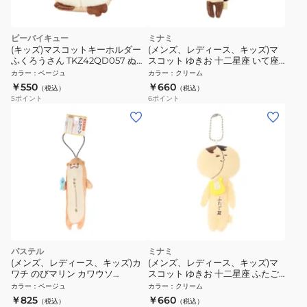
ピーバイキュー
ミナミ
(キッズ)マスコットキーホルダー
(メンズ、レディース、キッズ)マ
ふくろうさん TKZ42QD057 ぬい
スコット ゆきお 十二星座 いて座
ぐるみ 動物 アニマル プレゼント
AMS002 イテ
カラー
：
ベージュ
カラー
：
クリーム
ギフト
￥550
￥660
（税込）
（税込）
5
ポイント
6
ポイント
パステル
ミナミ
(メンズ、レディース、キッズ)カ
(メンズ、レディース、キッズ)マ
ワチ のびマリン カワウソ
スコット ゆきお 十二星座 ふたご
KWC409177
座 AMS002 フタゴ
カラー
：
ベージュ
カラー
：
クリーム
￥825
￥660
（税込）
（税込）