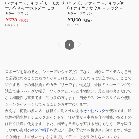
(レディース、キッズ)モコモカ リ
(メンズ、レディース、キッズ)n-
ール付きキーホルダー モカ
fig ティラノサウルス レックス
59809
NFG-17
カラー
：
ブラウン
カラー
：
ブラウン
￥739
￥1,100
（税込）
（税込）
6
ポイント
10
ポイント
1
スポーツを始めると、シューズやウェアだけでなく、細かいアイテムも意外
と必要になることに気づくかもしれません。そんな時に役立つのが、ここで
紹介する「その他雑貨」のカテゴリーです。例えば、普段のトレーニングや
試合で使うバッグや帽子、ソックスといった小物類は、見た目の良さだけで
なく機能性も重要です。初心者の方はまず、自分のスポーツスタイルや使用
シーンをイメージしてみることをおすすめします。
例えば、荷物の多い方には軽くて耐久性のある
その他バッグ
が便利です。通
気性や防水性もチェックポイントで、汗や雨から中身を守る機能があるもの
は長く快適に使えます。また、帽子は日差しを避けるだけでなく、汗を吸収
しやすい素材の
その他帽子
を選ぶと、暑い季節でも快適さが保てます。特に
初心者は、まず使いやすさを重視して選ぶことが失敗しないコツです。