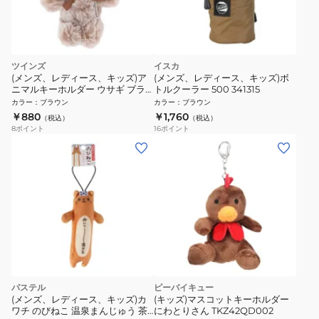
ツインズ
イスカ
(メンズ、レディース、キッズ)ア
(メンズ、レディース、キッズ)ボ
ニマルキーホルダー ウサギ ブラ
トルクーラー 500 341315
ウン TY022 2B
カラー
：
ブラウン
カラー
：
ブラウン
￥880
￥1,760
（税込）
（税込）
8
ポイント
16
ポイント
パステル
ピーバイキュー
(メンズ、レディース、キッズ)カ
(キッズ)マスコットキーホルダー
ワチ のびねこ 温泉まんじゅう 茶
にわとりさん TKZ42QD002