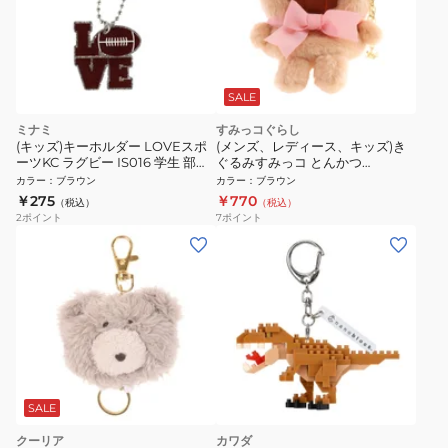
SALE
ミナミ
すみっコぐらし
(キッズ)キーホルダー LOVEスポ
(メンズ、レディース、キッズ)き
ーツKC ラグビー IS016 学生 部活
ぐるみすみっコ とんかつ
スポーツ 運動 記念品 スクバ チー
MY26201
カラー
：
ブラウン
カラー
：
ブラウン
ムメイト 友達
￥275
￥770
（税込）
（税込）
2
ポイント
7
ポイント
SALE
クーリア
カワダ