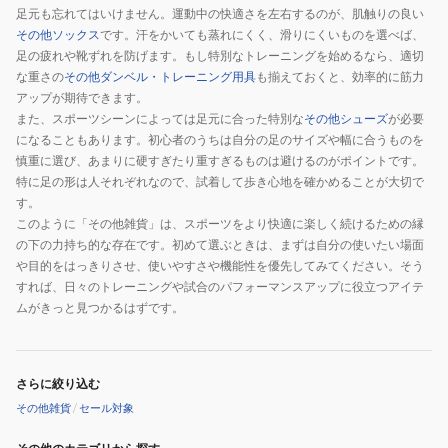
足元も忘れてはいけません。運動中の快適さを左右するのが、肌触りの良い
その他ソックス
です。汗をかいても蒸れにくく、滑りにくいものを選べば、
足の疲れや靴ずれを防げます。もし特別なトレーニングを始めるなら、適切
な重さの
その他ダンベル・トレーニング用具
も揃えておくと、効率的に筋力
アップが期待できます。
また、スポーツシーンによっては足元に合った特別な
その他シューズ
が必要
になることもあります。初心者のうちは自分の足のサイズや幅に合うものを
慎重に選び、あまりに硬すぎたり重すぎるものは避けるのがポイントです。
特に足の形は人それぞれなので、試着して歩き心地を確かめることが大切で
す。
このように「その他雑貨」は、スポーツをより快適に楽しく続けるための縁
の下の力持ち的な存在です。初めて選ぶときは、まずは自分の使いたい場面
や目的をはっきりさせ、使いやすさや機能性を優先してみてください。そう
すれば、日々のトレーニングや試合のパフォーマンスアップに役立つアイテ
ムがきっと見つかるはずです。
さらに絞り込む
その他雑貨
/
セール対象