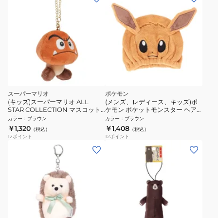
スーパーマリオ
ポケモン
(キッズ)スーパーマリオ ALL
(メンズ、レディース、キッズ)ポ
STAR COLLECTION マスコット
ケモン ポケットモンスター ヘア
クリボー MM04
キャップ イーブイ PM-0011
カラー
：
ブラウン
カラー
：
ブラウン
￥1,320
￥1,408
（税込）
（税込）
12
ポイント
12
ポイント