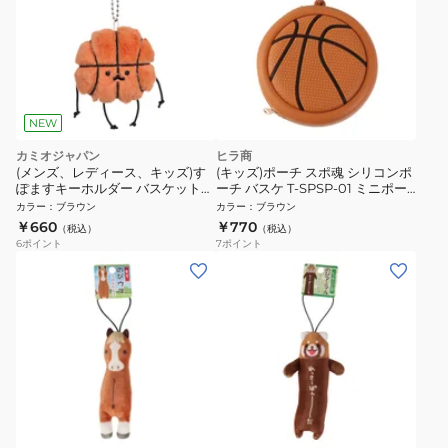
NEW
カミオジャパン
ヒラ商
(メンズ、レディース、キッズ)す
(キッズ)ポーチ スポ魂 シリコンポ
ぽますキーホルダー バスケットボ
ーチ バスケ T-SPSP-01 ミニポー
ール KJ 225911
チ 薄型 キーホルダー
カラー
：
ブラウン
カラー
：
ブラウン
￥660
￥770
（税込）
（税込）
6
ポイント
7
ポイント