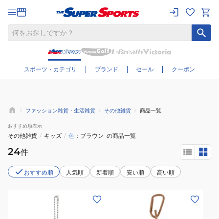
さらに絞り込む
スポーツ・カテゴリ
ブランド
セール
クーポン
ファッション雑貨・生活雑貨
その他雑貨
商品一覧
おすすめ
順表示
その他雑貨
/
キッズ
/
色
ブラウン
の商品一覧
24
件
おすすめ順
人気順
新着順
安い順
高い順