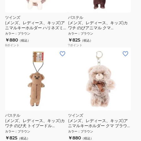
ツインズ
パステル
(メンズ、レディース、キッズ)ア
(メンズ、レディース、キッズ)カ
ニマルキーホルダー ハリネズミ
ワチ のびアニマル クマ
TY033 G
KWC449203
カラー
：
ブラウン
カラー
：
ブラウン
￥880
￥825
（税込）
（税込）
8
ポイント
7
ポイント
パステル
ツインズ
(メンズ、レディース、キッズ)カ
(メンズ、レディース、キッズ)ア
ワチ のび犬 トイプードル
ニマルキーホルダー クマ ブラウ
KWC454597
ン TY022 2A
カラー
：
ブラウン
カラー
：
ブラウン
￥825
￥880
（税込）
（税込）