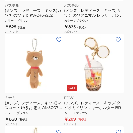
パステル
パステル
(メンズ、レディース、キッズ)カ
(メンズ、レディース、キッズ)カ
ワチ のびうま KWC454252
ワチ のびアニマル レッサーパン
ダ KWC409313
カラー
：
ブラウン
カラー
：
ブラウン
￥825
￥825
（税込）
（税込）
7
ポイント
7
ポイント
SALE
ミナミ
EDW
(メンズ、レディース、キッズ)マ
(メンズ、レディース、キッズ)タ
スコット ゆきお 忠犬 AMS007 チ
ピオカドリンクキーホルダー BR
ュウケン
4580595088585BR
カラー
：
ブラウン
カラー
：
ブラウン
￥660
￥209
（税込）
（税込）
6
ポイント
1
ポイント