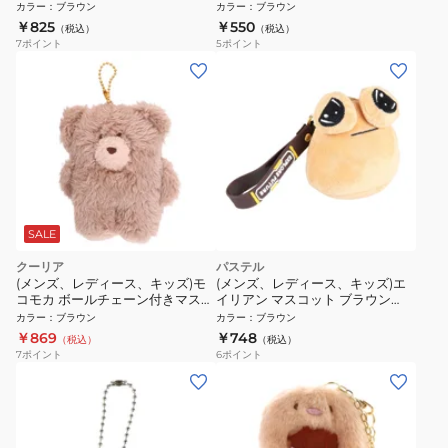
KWC409047
カラー
：
ブラウン
カラー
：
ブラウン
￥825
￥550
（税込）
（税込）
7
ポイント
5
ポイント
SALE
クーリア
パステル
(メンズ、レディース、キッズ)モ
(メンズ、レディース、キッズ)エ
コモカ ボールチェーン付きマスコ
イリアン マスコット ブラウン
ット モカ QL 59805
AMC-001 AS.60 ぬいぐるみキー
カラー
：
ブラウン
カラー
：
ブラウン
ホルダー
￥869
￥748
（税込）
（税込）
7
ポイント
6
ポイント