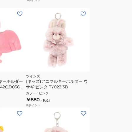
ツインズ
トキーホルダー
(キッズ)アニマルキーホルダー ウ
2QD056 ぬ
サギ ピンク TY022 3B
マル プレゼン
カラー
：
ピンク
￥880
（税込）
8
ポイント