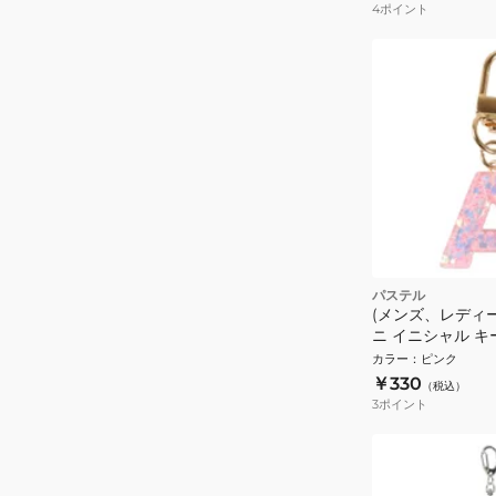
4
ポイント
パステル
(メンズ、レディ
ニ イニシャル キ
IS050 PK A
カラー
：
ピンク
￥330
（税込）
3
ポイント