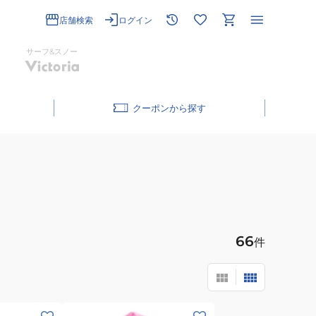
店舗検索
ログイン
サーフ&スノー
クーポン
66
件