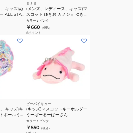
ミナミ
ス、キッズ)ぬ
(メンズ、レディース、キッズ)マ
ALL STAR
スコット ゆきお カノジョ ゆきこ
スコット ヤドン
AMS001 ユキコ
カラー
：
ピンク
いぐるみ キー
￥660
（税込）
6
ポイント
ピーバイキュー
ス、キッズ)キ
(キッズ)マスコットキーホルダー
トボールうち
うーぱーるーぱーさん
あ! NT
TKZ42QD047 ぬいぐるみ 動物 ア
カラー
：
ピンク
ニマル プレゼント ギフト
￥550
（税込）
5
ポイント