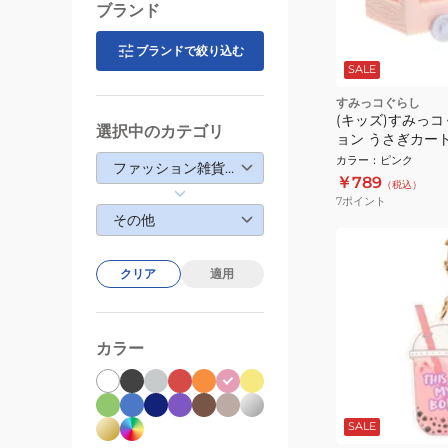
ブランド
ブランドで絞り込む
SALE
すみっコぐらし
(キッズ)すみっ
選択中のカテゴリ
ョン うさぎカート 
カラー
：
ピンク
ファッション雑貨・生活雑貨
￥789
（税込）
7
ポイント
その他
クリア
適用
カラー
SALE