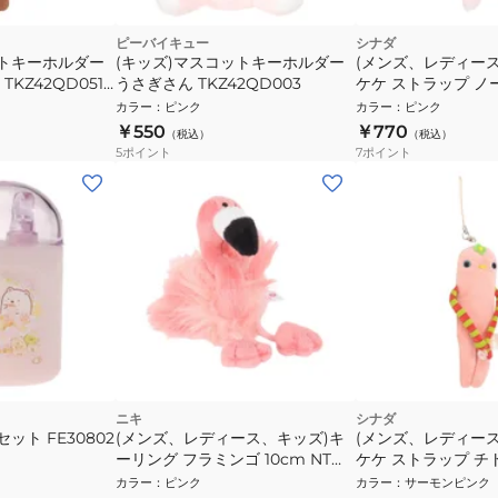
ピーバイキュー
シナダ
ットキーホルダー
(キッズ)マスコットキーホルダー
(メンズ、レディー
KZ42QD051
うさぎさん TKZ42QD003
ケケ ストラップ ノー
アニマル プレゼ
0048LP ぬいぐ
カラー
：
ピンク
カラー
：
ピンク
￥550
￥770
（税込）
（税込）
5
ポイント
7
ポイント
ニキ
シナダ
ット FE30802
(メンズ、レディース、キッズ)キ
(メンズ、レディー
ーリング フラミンゴ 10cm NT
ケケ ストラップ チト
10719751
0048P ぬいぐる
カラー
：
ピンク
カラー
：
サーモンピンク