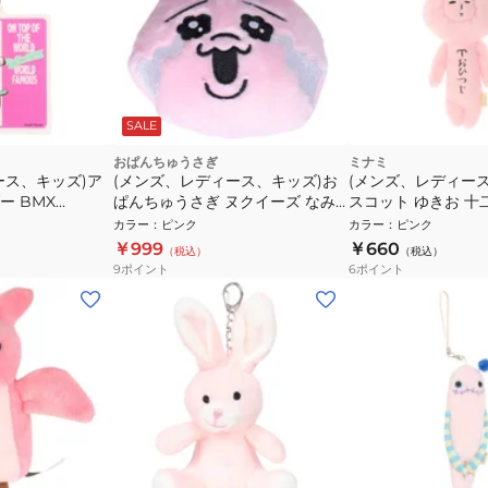
SALE
おぱんちゅうさぎ
ミナミ
ース、キッズ)ア
(メンズ、レディース、キッズ)お
(メンズ、レディー
ー BMX
ぱんちゅうさぎ ヌクイーズ なみ
スコット ゆきお 十
だ OST 8202811 ぬいぐるみキー
じ座 AMS002 ヒツ
カラー
：
ピンク
カラー
：
ピンク
ホルダー
￥999
￥660
（税込）
（税込）
9
ポイント
6
ポイント