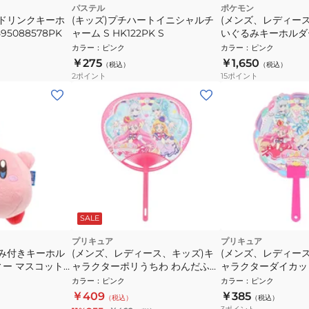
パステル
ポケモン
カドリンクキーホ
(キッズ)プチハートイニシャルチ
(メンズ、レディー
95088578PK
ャーム S HK122PK S
いぐるみキーホルダー 
COLLECTION マ
カラー
：
ピンク
カラー
：
ピンク
PM41 ポケモン ぬ
￥275
￥1,650
（税込）
（税込）
ホルダー
2
ポイント
15
ポイント
SALE
プリキュア
プリキュア
るみ付きキーホル
(メンズ、レディース、キッズ)キ
(メンズ、レディー
ィー マスコット
ャラクターポリうちわ わんだふる
ャラクターダイカッ
4 キャラクター
ぷりきゅあ! NT 4071
わ わんだふるぷりきゅ
カラー
：
ピンク
カラー
：
ピンク
 カービィ
1050
￥409
￥385
（税込）
（税込）
3
ポイント