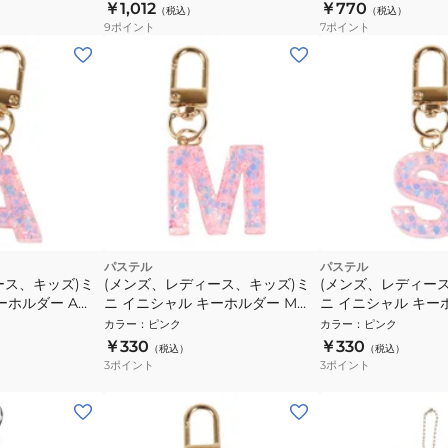
￥1,012
￥770
（税込）
（税込）
9
ポイント
7
ポイント
パステル
パステル
ース、キッズ)ミ
(メンズ、レディース、キッズ)ミ
(メンズ、レディー
ーホルダー A
ニ イニシャル キーホルダー M
ニ イニシャル キー
IS050 PK M
IS050 PK S
カラー
：
ピンク
カラー
：
ピンク
￥330
￥330
（税込）
（税込）
3
ポイント
3
ポイント