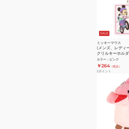
SALE
ミッキーマウス
(メンズ、レディ
クリルキーホルダ
APDS4932
カラー
：
ピンク
￥264
（税込）
2
ポイント