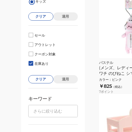
キッズ
クリア
適用
セール
アウトレット
クーポン対象
パステル
在庫あり
(メンズ、レディ
ワチ のびねこ 
KWC454870
クリア
適用
カラー
：
ピンク
￥825
（税込）
7
ポイント
キーワード