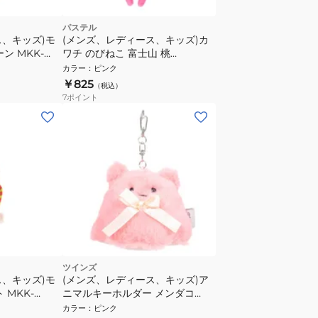
パステル
ス、キッズ)モ
(メンズ、レディース、キッズ)カ
ン MKK-
ワチ のびねこ 富士山 桃
るみマスコット
KWC435558
カラー
：
ピンク
￥825
（税込）
7
ポイント
ツインズ
ス、キッズ)モ
(メンズ、レディース、キッズ)ア
 MKK-
ニマルキーホルダー メンダコ
みマスコット
TY032 F
カラー
：
ピンク