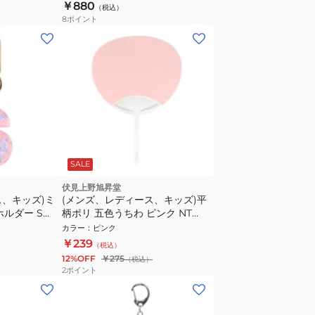
￥880
（税込）
8
ポイント
SALE
伏見上野旭昇堂
ス、キッズ)ミ
(メンズ、レディース、キッズ)平
ホルダー S
柄ポリ 五色うちわ ピンク NT
3082
カラー
：
ピンク
￥239
（税込）
12%OFF
￥275
（税込）
2
ポイント