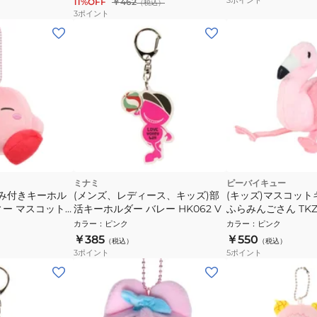
11%OFF
￥462
（税込）
3
ポイント
ミナミ
ピーバイキュー
るみ付きキーホル
(メンズ、レディース、キッズ)部
(キッズ)マスコッ
ィー マスコット
活キーホルダー バレー HK062 V
ふらみんごさん TKZ4
KPM5 キャラク
いぐるみ 動物 アニ
カラー
：
ピンク
カラー
：
ピンク
 ゆるい カービィ
ト ギフト
￥385
￥550
（税込）
（税込）
3
ポイント
5
ポイント