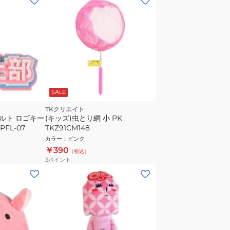
SALE
TKクリエイト
ェルト ロゴキー
(キッズ)虫とり網 小 PK
FL-07
TKZ91CM148
カラー
：
ピンク
￥390
（税込）
3
ポイント