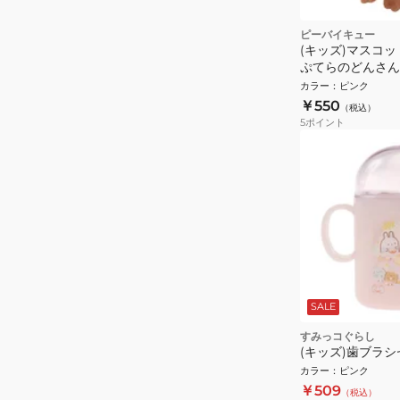
ピーバイキュー
(キッズ)マスコ
ぷてらのどんさん T
ぬいぐるみ 動物 
カラー
：
ピンク
ント ギフト
￥550
（税込）
5
ポイント
SALE
すみっコぐらし
(キッズ)歯ブラシセ
カラー
：
ピンク
￥509
（税込）