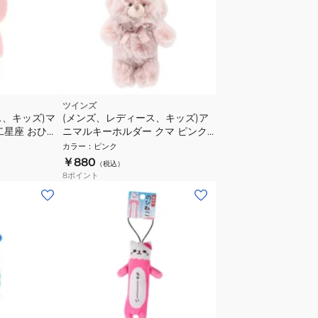
ツインズ
ス、キッズ)マ
(メンズ、レディース、キッズ)ア
二星座 おひつ
ニマルキーホルダー クマ ピンク
ジ
TY022 3A
カラー
：
ピンク
￥880
（税込）
8
ポイント