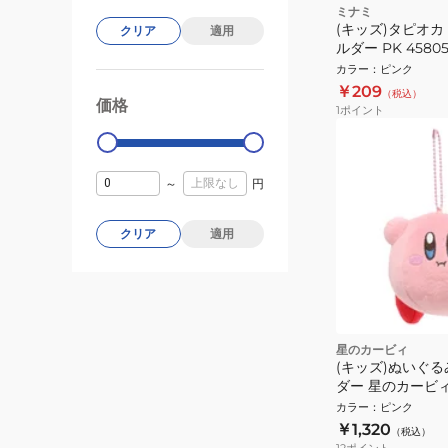
ミナミ
(キッズ)タピオ
クリア
適用
ルダー PK 45805
カラー
：
ピンク
￥209
（税込）
価格
99000
0
1
ポイント
～
円
クリア
適用
星のカービィ
(キッズ)ぬいぐ
ダー 星のカービ
ホバリング KPM
カラー
：
ピンク
かわいい ゆるい
￥1,320
（税込）
12
ポイント