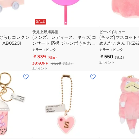
SALE
伏見上野旭昇堂
ピーバイキュー
コぐらしコレクシ
(メンズ、レディース、キッズ)コ
(キッズ)マスコッ
AB05201
ンサート 応援 ジャンボうちわ ピ
めんだこさん TKZ42
ンク NT 7073
ぐるみ 動物 アニマ
カラー
：
ピンク
カラー
：
ピンク
ギフト
￥339
￥550
（税込）
（税込）
5
ポイント
38%OFF
￥550
（税込）
3
ポイント