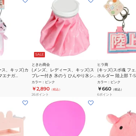
SALE
ときわ商会
ヒラ商
ース、キッズ)カ
(メンズ、レディース、キッズ)ス
(キッズ)スポ魂 フ
シマエナガ
プレー付き 氷のう ひんやり氷シ
ホルダー 陸上部 T-SP
ャワープレミアム アーチロゴピン
カラー
：
ピンク
カラー
：
ピンク
ク 33465
￥2,890
￥660
（税込）
（税込）
26
ポイント
6
ポイント