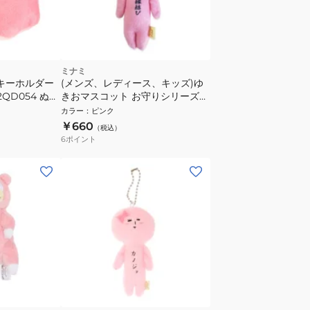
ミナミ
トキーホルダー
(メンズ、レディース、キッズ)ゆ
QD054 ぬい
きおマスコット お守りシリーズ
ル プレゼント
縁結びお守り AMS041
カラー
：
ピンク
￥660
（税込）
6
ポイント