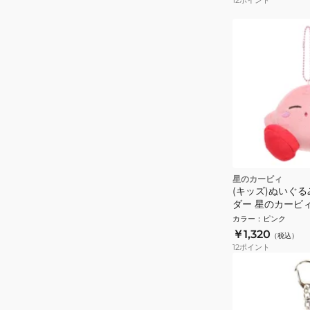
星のカービィ
(キッズ)ぬいぐ
ダー 星のカービ
すやすや ピンク 
カラー
：
ピンク
ター かわいい
￥1,320
（税込）
12
ポイント