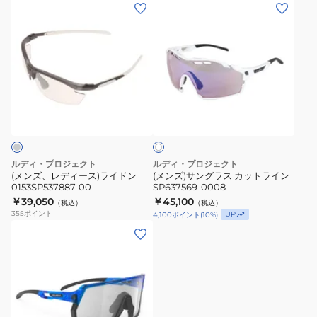
(メ
(メ
SP747506-
SP636894-
ド
ン
ン
01
0000
エ
ズ、
ズ)
ア
レ
サ
SP847806-
デ
ン
0003
ィ
グ
ホ
ー
ラ
ワ
ス)
ス
イ
ト
ラ
カ
イ
ッ
ルディ・プロジェクト
ルディ・プロジェクト
ド
ト
(メンズ、レディース)ライドン
(メンズ)サングラス カットライン
0153SP537887-00
SP637569-0008
ン
ラ
￥39,050
￥45,100
（税込）
（税込）
0153SP537887-
イ
355
ポイント
UP
4,100
ポイント
(
10
%)
00
ン
(メ
SP637569-
ン
0008
ズ、
レ
デ
ィ