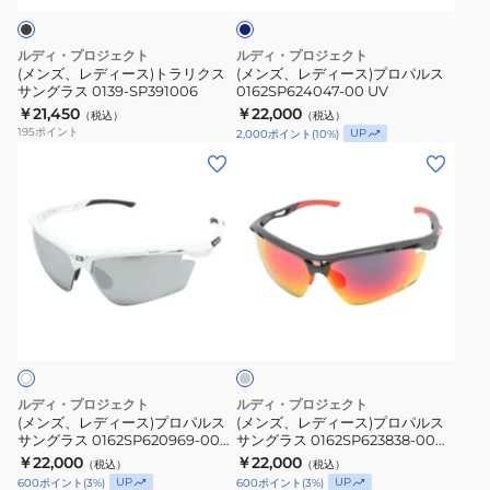
ー
ト
プ
ラ
ロ
ルディ・プロジェクト
ルディ・プロジェクト
リ
パ
(メンズ、レディース)トラリクス
(メンズ、レディース)プロパルス
サングラス 0139-SP391006
0162SP624047-00 UV
ク
ル
￥21,450
￥22,000
（税込）
（税込）
ス
ス
195
ポイント
UP
2,000
ポイント
(
10
%)
サ
0162SP624047-
(メ
(メ
ン
00
ン
ン
グ
UV
ズ、
ズ、
ラ
レ
レ
ス
デ
デ
0139-
ィ
ィ
SP391006
チ
ー
ー
ャ
ス)
ス)
コ
ー
プ
プ
ル
ロ
ロ
グ
ルディ・プロジェクト
ルディ・プロジェクト
レ
パ
パ
(メンズ、レディース)プロパルス
(メンズ、レディース)プロパルス
ー
サングラス 0162SP620969-00
サングラス 0162SP623838-00
ル
ル
UV
UV
￥22,000
￥22,000
（税込）
（税込）
ス
ス
UP
UP
600
ポイント
(
3
%)
600
ポイント
(
3
%)