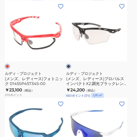
サ
サ
(メ
(メ
ン
ン
ン
ン
グ
グ
ズ、
ズ、
ラ
ラ
レ
レ
ス
ス
デ
デ
0162SP620969-
0162SP623838-
ィ
ィ
00
00
ブ
ー
ー
ラ
UV
UV
ス)
ス)
ッ
ク
フ
プ
ォ
ロ
ルディ・プロジェクト
ルディ・プロジェクト
ト
パ
(メンズ、レディース)フォトニッ
(メンズ、レディース)プロパルス
ク 0145SP457345-00
インパクトX2 調光ブラックレン
ニ
ル
ズ 0162SP627306-00 UV
￥23,100
￥24,200
（税込）
（税込）
ッ
ス
210
ポイント
UP
660
ポイント
(
3
%)
ク
イ
(メ
(メ
0145SP457345-
ン
ン
ン
00
パ
ズ)
ズ、
ク
サ
レ
ト
ン
デ
X2