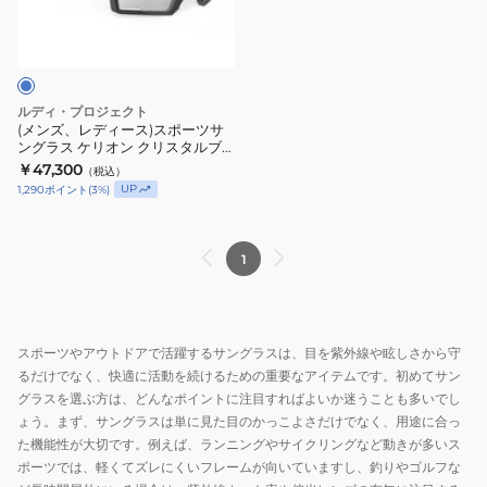
ー
ス)
ス
ポ
ルディ・プロジェクト
ー
(メンズ、レディース)スポーツサ
ングラス ケリオン クリスタルブ
ツ
ルー 調光レーザーブラック
￥47,300
（税込）
サ
SP857877-0000
UP
1,290
ポイント
(
3
%)
ン
グ
ラ
1
ス
ケ
リ
スポーツやアウトドアで活躍するサングラスは、目を紫外線や眩しさから守
オ
るだけでなく、快適に活動を続けるための重要なアイテムです。初めてサン
ン
グラスを選ぶ方は、どんなポイントに注目すればよいか迷うことも多いでし
ク
ょう。まず、サングラスは単に見た目のかっこよさだけでなく、用途に合っ
リ
た機能性が大切です。例えば、ランニングやサイクリングなど動きが多いス
ス
ポーツでは、軽くてズレにくいフレームが向いていますし、釣りやゴルフな