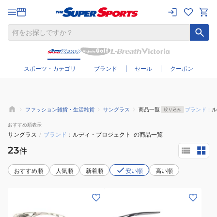
さらに絞り込む
スポーツ・カテゴリ
ブランド
セール
クーポン
ファッション雑貨・生活雑貨
サングラス
商品一覧
ブランド：
ル
絞り込み
おすすめ
順表示
サングラス
/
ブランド
ルディ・プロジェクト
の商品一覧
23
件
おすすめ順
人気順
新着順
安い順
高い順
(メ
(メ
ン
ン