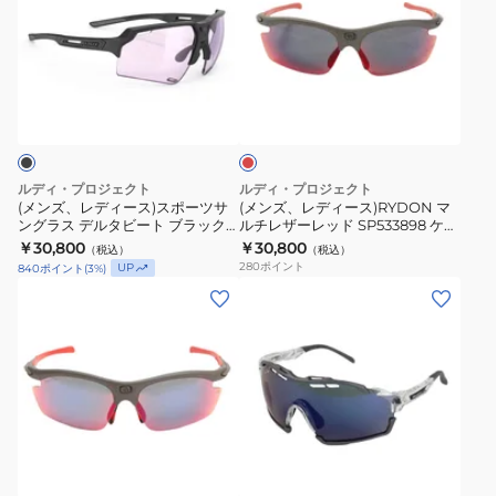
ラ
レ
レ
ス
デ
デ
0139SP396849-
ィ
ィ
レ
00
ー
ー
ッ
ス)
ス)RYDON
ド
ス
マ
ポ
ル
ルディ・プロジェクト
ルディ・プロジェクト
ー
チ
(メンズ、レディース)スポーツサ
(メンズ、レディース)RYDON マ
ングラス デルタビート ブラック
ルチレザーレッド SP533898 ケー
ツ
レ
マット 調光レーザーパープル
ス付
￥30,800
￥30,800
（税込）
（税込）
サ
ザ
SP747506-01
280
ポイント
UP
840
ポイント
(
3
%)
ン
ー
(メ
(メ
グ
レ
ン
ン
ラ
ッ
ズ)
ズ)
ス
ド
サ
サ
デ
SP533898
ン
ン
ル
ケ
グ
グ
タ
ー
ク
ラ
ラ
リ
ビ
ス
ス
ス
ア
ー
付