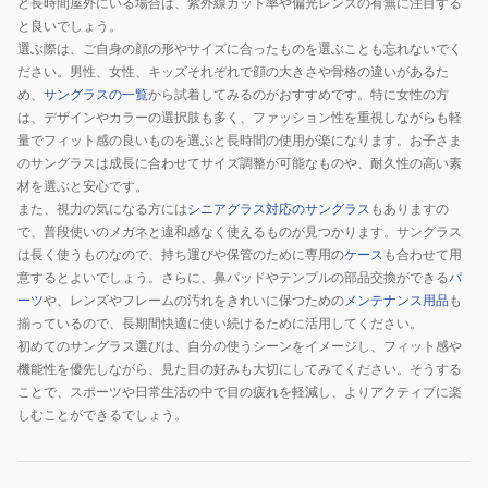
タ
ど長時間屋外にいる場合は、紫外線カット率や偏光レンズの有無に注目する
と良いでしょう。
ル
選ぶ際は、ご自身の顔の形やサイズに合ったものを選ぶことも忘れないでく
ブ
ださい。男性、女性、キッズそれぞれで顔の大きさや骨格の違いがあるた
ル
め、
サングラスの一覧
から試着してみるのがおすすめです。特に女性の方
ー
は、デザインやカラーの選択肢も多く、ファッション性を重視しながらも軽
調
量でフィット感の良いものを選ぶと長時間の使用が楽になります。お子さま
光
のサングラスは成長に合わせてサイズ調整が可能なものや、耐久性の高い素
レ
材を選ぶと安心です。
また、視力の気になる方には
シニアグラス対応のサングラス
もありますの
ー
で、普段使いのメガネと違和感なく使えるものが見つかります。サングラス
ザ
は長く使うものなので、持ち運びや保管のために専用の
ケース
も合わせて用
ー
意するとよいでしょう。さらに、鼻パッドやテンプルの部品交換ができる
パ
ブ
ーツ
や、レンズやフレームの汚れをきれいに保つための
メンテナンス用品
も
ラ
揃っているので、長期間快適に使い続けるために活用してください。
ッ
初めてのサングラス選びは、自分の使うシーンをイメージし、フィット感や
ク
機能性を優先しながら、見た目の好みも大切にしてみてください。そうする
ことで、スポーツや日常生活の中で目の疲れを軽減し、よりアクティブに楽
SP857877-
しむことができるでしょう。
0000