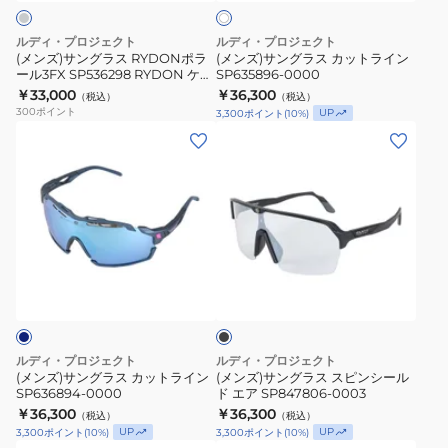
RYDON
カ
ト
ポ
ッ
ルディ・プロジェクト
ルディ・プロジェクト
ブ
ラ
ト
(メンズ)サングラス RYDONポラ
(メンズ)サングラス カットライン
ラ
ール3FX SP536298 RYDON ケー
SP635896-0000
ー
ラ
ス付
ッ
￥33,000
￥36,300
（税込）
（税込）
ル
イ
300
ポイント
UP
3,300
ポイント
(
10
%)
ク
3FX
ン
(メ
(メ
マ
SP536298
SP635896-
ン
ン
ッ
RYDON
0000
ズ)
ズ)
ト
ケ
サ
サ
調
ー
ン
ン
光
ス
グ
グ
レ
付
ブ
ラ
ラ
ー
ラ
ス
ス
ッ
ザ
ク
カ
ス
ー
ッ
ピ
パ
ルディ・プロジェクト
ルディ・プロジェクト
ト
ン
(メンズ)サングラス カットライン
(メンズ)サングラス スピンシール
ー
SP636894-0000
ド エア SP847806-0003
ラ
シ
プ
￥36,300
￥36,300
（税込）
（税込）
イ
ー
ル
UP
UP
3,300
ポイント
(
10
%)
3,300
ポイント
(
10
%)
ン
ル