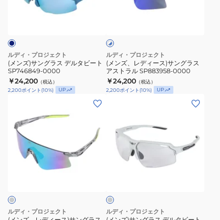
グ
ィ
調
ホ
ラ
ー
ワ
光
ス
ス)
イ
ブ
ト
デ
サ
×
ラ
ル
ン
ブ
ルディ・プロジェクト
ルディ・プロジェクト
ッ
タ
グ
ル
(メンズ)サングラス デルタビート
(メンズ、レディース)サングラス
ク
ー
SP746849-0000
アストラル SP883958-0000
ビ
ラ
￥24,200
レ
￥24,200
（税込）
（税込）
ー
ス
UP
UP
2,200
ポイント
(
10
%)
2,200
ポイント
(
10
%)
ン
ト
ア
(メ
(メ
ズ
SP746849-
ス
ン
ン
0162SP627306-
0000
ト
ズ、
ズ)
00
ラ
レ
サ
UV
ル
デ
ン
SP883958-
ィ
グ
0000
グ
ー
ラ
レ
ス)
ス
ー
サ
デ
ン
ル
ルディ・プロジェクト
ルディ・プロジェクト
グ
タ
(メンズ、レディース)サングラス
(メンズ)サングラス デルタビート