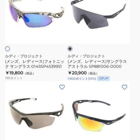
ズ、
ズ、
レ
レ
デ
デ
ィ
ィ
ブ
ー
ー
ラ
ス)
ス)
ッ
ク
フ
サ
ォ
ン
ルディ・プロジェクト
ルディ・プロジェクト
ト
グ
(メンズ、レディース)フォトニッ
(メンズ、レディース)サングラス
ク サングラス 0145SP4539951
アストラル SP881006-0000
ニ
ラ
￥19,800
￥20,900
（税込）
（税込）
ッ
ス
180
ポイント
UP
1,900
ポイント
(
10
%)
ク
ア
(メ
(メ
サ
ス
ン
ン
ン
ト
ズ、
ズ、
グ
ラ
レ
レ
ラ
ル
デ
デ
ス
SP881006-
ィ
ィ
0145SP4539951
0000
ネ
ー
ー
イ
ス)
ス)
ビ