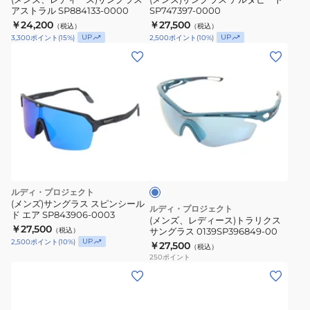
アストラル SP884133-0000
SP747397-0000
ラ
ビ
￥24,200
￥27,500
（税込）
（税込）
ス
ー
UP
UP
3,300
ポイント
(
15
%)
2,500
ポイント
(
10
%)
ア
ト
(メ
ス
SP747397-
ン
ト
0000
ズ、
ラ
レ
ル
デ
SP884133-
ィ
0000
ブ
ー
ル
ス)
ー
ト
ルディ・プロジェクト
ラ
(メンズ)サングラス スピンシール
ルディ・プロジェクト
ド エア SP843906-0003
リ
(メンズ、レディース)トラリクス
￥27,500
（税込）
サングラス 0139SP396849-00
ク
UP
2,500
ポイント
(
10
%)
￥27,500
（税込）
ス
250
ポイント
サ
(メ
(メ
ン
ン
ン
グ
ズ、
ズ、