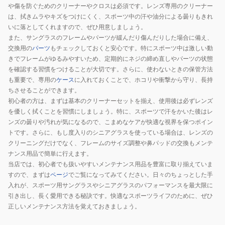
や傷を防ぐためのクリーナーやクロスは必須です。レンズ専用のクリーナー
は、拭きムラやキズをつけにくく、スポーツ中の汗や油分による曇りもきれ
いに落としてくれますので、ぜひ用意しましょう。
また、サングラスのフレームやパーツが緩んだり傷んだりした場合に備え、
交換用の
パーツ
もチェックしておくと安心です。特にスポーツ中は激しい動
きでフレームがゆるみやすいため、定期的にネジの締め直しやパーツの状態
を確認する習慣をつけることが大切です。さらに、使わないときの保管方法
も重要で、専用の
ケース
に入れておくことで、ホコリや衝撃から守り、長持
ちさせることができます。
初心者の方は、まずは基本のクリーナーセットを揃え、使用後は必ずレンズ
を優しく拭くことを習慣にしましょう。特に、スポーツで汗をかいた後はレ
ンズの曇りや汚れが気になるので、こまめなケアが快適な視界を保つポイン
トです。さらに、もし度入りのシニアグラスを使っている場合は、レンズの
クリーニングだけでなく、フレームのサイズ調整や鼻パッドの交換もメンテ
ナンス用品で簡単に行えます。
当店では、初心者でも扱いやすいメンテナンス用品を豊富に取り揃えていま
すので、まずは
ページ
でご覧になってみてください。日々のちょっとした手
入れが、スポーツ用サングラスやシニアグラスのパフォーマンスを最大限に
引き出し、長く愛用できる秘訣です。快適なスポーツライフのために、ぜひ
正しいメンテナンス方法を覚えておきましょう。