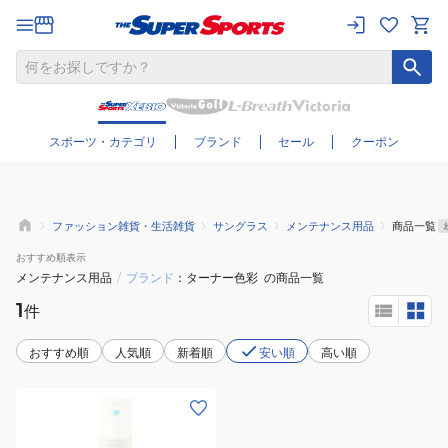
さらに絞り込む
スポーツ・カテゴリ
ブランド
セール
クーポン
ファッション雑貨・生活雑貨
サングラス
メンテナンス用品
商品一覧
おすすめ
順表示
メンテナンス用品
/
ブランド
ターナー色彩
の商品一覧
1
件
おすすめ順
人気順
新着順
安い順
高い順