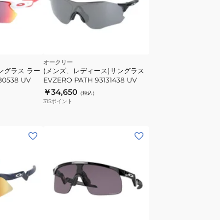
オークリー
ングラス ラー
(メンズ、レディース)サングラス
80538 UV
EVZERO PATH 93131438 UV
￥34,650
（税込）
315
ポイント
(キ
ッ
ズ)
ユ
ー
ス
サ
ブ
ン
ラ