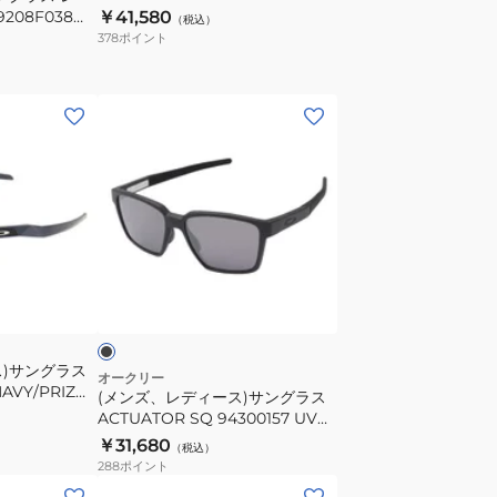
ム ゴルフ ASIA FIT OO9206-36
208F038
￥41,580
（税込）
ケース付 アジアンフィット 偏光
378
ポイント
UV
(メ
ン
ズ、
レ
デ
ィ
ー
ブ
ス)
ラ
サ
ン
ス)サングラス
グ
オークリー
NAVY/PRIZM
(メンズ、レディース)サングラス
ラ
M 9462-0228
ACTUATOR SQ 94300157 UVカ
ス
ット 日差し対策
￥31,680
（税込）
ACTUATOR
288
ポイント
SQ
(メ