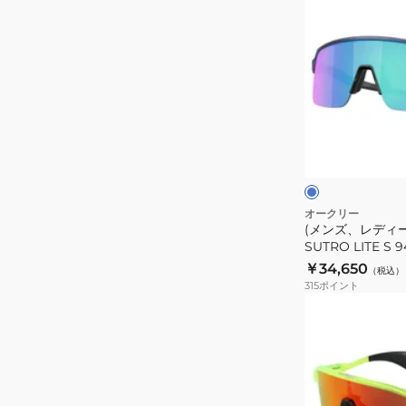
95010452
ン
ス
ズ、
ポ
レ
ー
デ
ツ
ィ
サ
ー
ブ
ン
ス)
ル
グ
ー
サ
ト
ラ
ン
ス
グ
オークリー
UV
(メンズ、レディ
ラ
SUTRO LITE S
カ
ス
ツサングラス UV
￥34,650
ッ
（税込）
SUTRO
策
315
ポイント
ト
LITE
(メ
日
S
ン
差
94960334
ズ)
し
ス
ス
対
ポ
ポ
策
ー