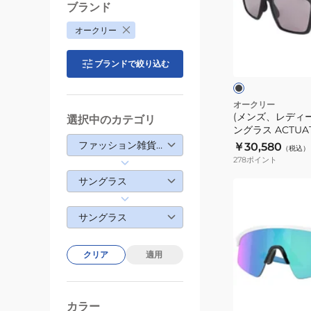
デ
ブランド
ィ
オークリー
ー
ブ
ス)
ラ
ブランドで絞り込む
ッ
ス
ク
ク
ポ
ー
オークリー
(メンズ、レディ
ツ
選択中のカテゴリ
ングラス ACTUA
サ
94300557 U
ファッション雑貨・生活雑貨
￥30,580
（税込）
ン
278
ポイント
グ
サングラス
ラ
(メ
ス
ン
サングラス
ACTUATOR
ズ、
SQ
レ
94300557
デ
クリア
適用
UV
ィ
カ
ー
ホ
ッ
ス)
ワ
カラー