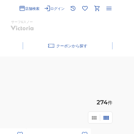
店舗検索
ログイン
サーフ&スノー
クーポン
274
件
(メ