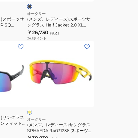
ポ
ー
オークリー
ス)スポーツサ
(メンズ、レディース)スポーツサ
ツ
R SQ
ングラス Half Jacket 2.0 XL
サ
ット 日差し対策
91540162 UV
￥26,730
（税込）
ン
243
ポイント
グ
(メ
ラ
ン
ス
ズ、
Half
レ
Jacket
デ
2.0
ィ
XL
ー
イ
91540162
ス)
エ
UV
サ
ン
ス)サングラス
グ
オークリー
ジアンフィット
(メンズ、レディース)サングラス
ラ
m Sapphire
SPHAERA 94031236 スポーツサ
ス
ングラス UVカット 日差し対策