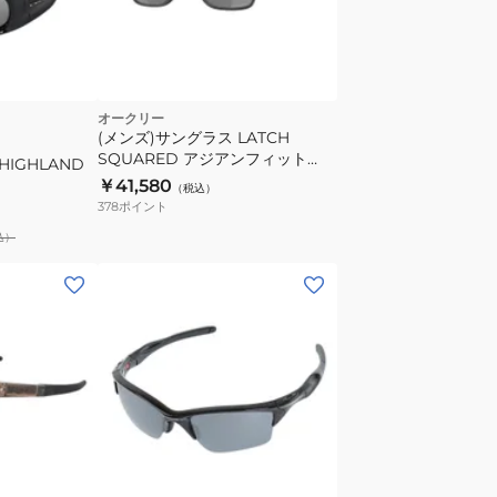
パ
ス
9208F138
偏
オークリー
光
(メンズ)サングラス LATCH
SQUARED アジアンフィット
UV
HIGHLAND
93581855 UV
￥41,580
（税込）
378
ポイント
込）
(メ
ン
ズ、
レ
デ
ィ
ー
ブ
ス)
ラ
ス