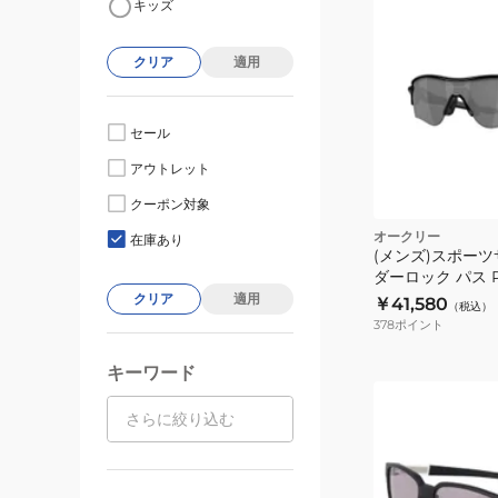
キッズ
クリア
適用
セール
アウトレット
クーポン対象
オークリー
在庫あり
(メンズ)スポーツ
ダーロック パス Po
Black/Prizm Bl
クリア
適用
￥41,580
（税込）
ケース付 UV
378
ポイント
キーワード
(メ
ン
ズ、
レ