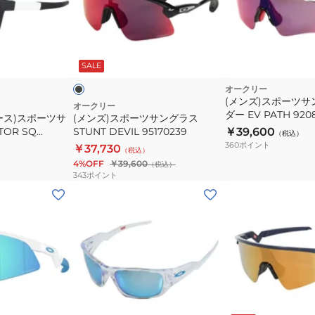
ポ
ー
ツ
ブ
サ
ラ
ッ
SALE
ン
グ
オークリー
(メンズ)スポーツサ
ラ
オークリー
ダー EV PATH 920
ース)スポーツサ
(メンズ)スポーツサングラス
ス
TOR SQ
STUNT DEVIL 95170239
￥39,600
（税込）
STUNT
Vカット 日差し対策
360
ポイント
￥37,730
（税込）
DEVIL
4%OFF
￥39,600
（税込）
95170239
343
ポイント
(キ
ッ
ズ)
ジ
ュ
ニ
ア
ネ
RESISTOR
イ