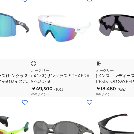
ン
ン
ズ)
ズ、
サ
レ
ン
デ
グ
ィ
ラ
ー
ブ
ホ
ス
ス)
ラ
ワ
ッ
ー
イ
SPHAERA
サ
ク
94030236
ン
グ
オークリー
オークリー
ース)サングラス
(メンズ)サングラス SPHAERA
(メンズ、レディー
ラ
 94960334 スポー
94030236
RESISTOR SWEEP
ス
カット 日差し対
ポーツサングラス U
￥49,500
￥18,480
（税込）
（税込）
RESISTOR
し対策
450
ポイント
168
ポイント
SWEEP
(メ
90150428
ン
ス
ズ)
ポ
サ
ー
ン
ツ