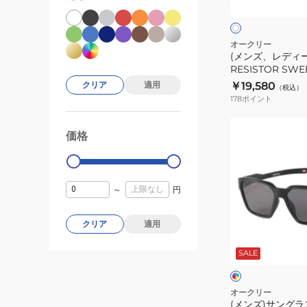
イ
ト
サ
ト
日
ン
差
グ
オークリー
(メンズ、レディ
し
ラ
RESISTOR SWEE
対
ス
ポーツサングラス 
￥19,580
クリア
適用
（税込）
策
RESISTOR
し対策
178
ポイント
SWEEP
90150128
(メ
価格
99000
0
ス
ン
ポ
ズ)
ー
サ
ツ
～
円
ン
サ
グ
ン
ラ
クリア
適用
マ
グ
ス
ッ
ト
SALE
ラ
BRIZA
ブ
ー
ス
94970158
ラ
×
UV
ッ
ブ
オークリー
ク
ラ
(メンズ)サングラス
カ