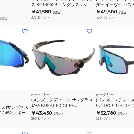
プ
ス 94380558 サングラス UV
ダー イーヴイ パス 9
ッ
レ
ル
UV
￥41,580
￥49,500
（税込）
（税込）
ク
ー
378
ポイント
450
ポイント
（税込）
ス
ダ
94380558
ー
サ
イ
ン
ー
グ
ヴ
ラ
イ
ス
パ
UV
ス
9208F038
ッ
UV
ク
オークリー
オークリー
(メンズ、レディース)サングラス
(メンズ、レディー
JAWBREAKER GREY
SUTRO S MATTE 
ース)サングラス
INK/Prizm Road JADE 9290-
SAPPHIRE IRIDIU
010452 スポーツ
￥43,450
￥32,780
（税込）
（税込）
4631 UV
UV
ット 日差し対策
395
ポイント
298
ポイント
(メ
(メ