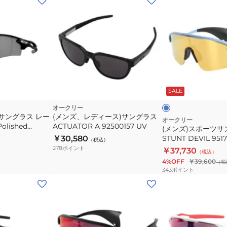
ン
ズ)
ス
ポ
ー
ツ
ブ
サ
ル
ー
SALE
イ
ン
ト
グ
オークリー
サングラス レー
(メンズ、レディース)サングラス
ラ
オークリー
lished
ACTUATOR A 92500157 UV
(メンズ)スポーツサ
ス
ack 9206-4138
￥30,580
STUNT DEVIL 951
（税込）
STUNT
278
ポイント
￥37,730
（税込）
DEVIL
4%OFF
￥39,600
（税
95170539
343
ポイント
(メ
ン
ズ)
ス