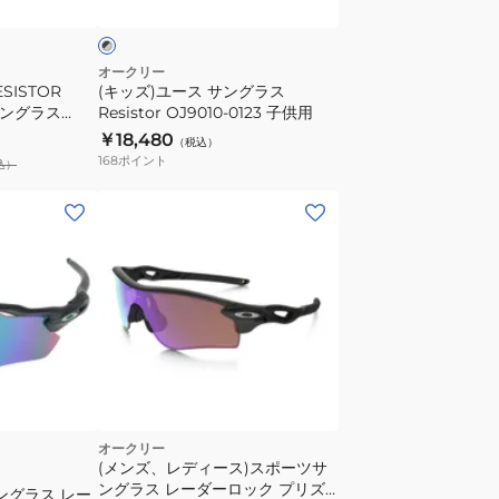
グ
ラ
ス
オークリー
SISTOR
(キッズ)ユース サングラス
Resistor
サングラス
Resistor OJ9010-0123 子供用
OJ9010-
￥18,480
（税込）
0123
168
ポイント
込）
子
供
用
オークリー
(メンズ、レディース)スポーツサ
ングラス レーダーロック プリズ
ングラス レー