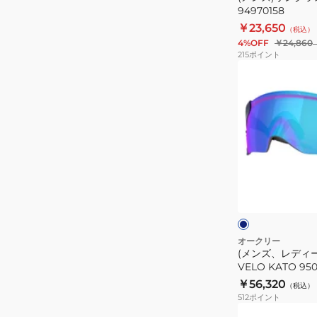
ッ
94970158
ッ
ク
￥23,650
（税込）
ト
4%OFF
￥24,860
日
215
ポイント
差
(メ
し
ン
対
ズ、
策
レ
デ
ィ
ー
ネ
ス)
イ
ビ
サ
ー
ン
グ
オークリー
(メンズ、レディ
ラ
VELO KATO 95
ス
サングラス UVカ
￥56,320
（税込）
VELO
512
ポイント
KATO
(メ