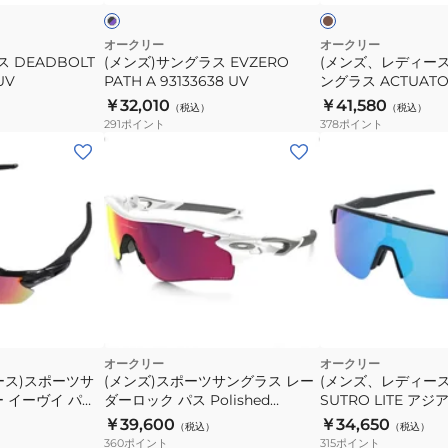
ン
ク
PATH
ポ
A
ー
オークリー
オークリー
 DEADBOLT
(メンズ)サングラス EVZERO
(メンズ、レディー
93133638
ツ
UV
PATH A 93133638 UV
ングラス ACTUATO
UV
サ
94300457 UVカ
￥32,010
￥41,580
（税込）
（税込）
ン
291
ポイント
378
ポイント
グ
ラ
ス
ACTUATOR
SQ
94300457
UV
カ
ッ
ロ
ー
ト
オークリー
オークリー
日
ース)スポーツサ
(メンズ)スポーツサングラス レー
(メンズ、レディー
 イーヴイ パス
ダーロック パス Polished
SUTRO LITE ア
差
White/Prizm Road 9206-2738
Matte Black/Priz
￥39,600
￥34,650
し
（税込）
（税込）
ケース付 UV
9463-1139 UV
360
ポイント
315
ポイント