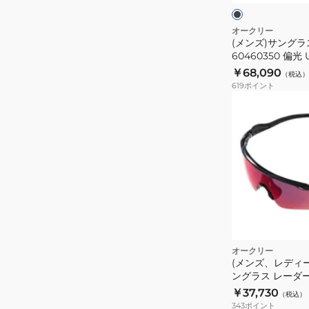
ク
ク
60460350
×
パ
偏
オークリー
ー
(メンズ)サングラス
光
プ
60460350 偏光 
UV
ル
￥68,090
（税込）
619
ポイント
オークリー
(メンズ、レディ
ングラス レーダー
9208E638 UV
￥37,730
（税込）
343
ポイント