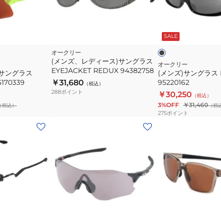
グ
サ
ラ
ブ
ン
ス
ラ
グ
ッ
SALE
HIGHLAND
ク
ラ
95220162
オークリー
ス
(メンズ、レディース)サングラス
オークリー
EYEJACKET REDUX 94382758
UV
ツサングラス
(メンズ)サングラス 
5170339
￥31,680
95220162
カ
（税込）
288
ポイント
￥30,250
ッ
（税込）
3%OFF
￥31,460
（税込）
ト
（税
275
ポイント
日
(メ
(メ
差
ン
ン
し
ズ)
ズ、
対
サ
レ
策
ン
デ
グ
ィ
ラ
ー
ブ
ブ
ス
ス)
ラ
ラ
ウ
ッ
ッ
EVZERO
ス