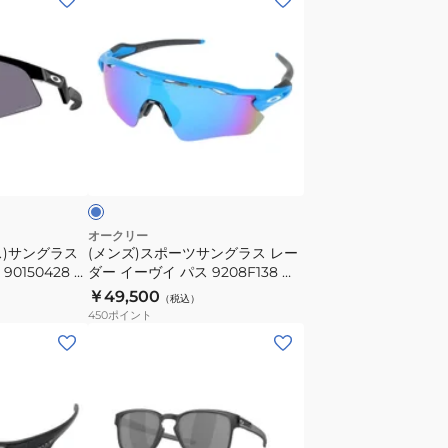
94300157
ン
UV
ズ)
カ
ス
ッ
ポ
ト
ー
日
ツ
ブ
差
サ
ル
し
ン
対
グ
策
ラ
オークリー
ス)サングラス
(メンズ)スポーツサングラス レー
ス
 90150428 ス
ダー イーヴイ パス 9208F138 偏
レ
Vカット 日差
光 UV
￥49,500
（税込）
ー
450
ポイント
ダ
ー
イ
ー
ヴ
イ