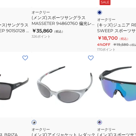
ビ
SALE
ッ
SWEEP
ー
ク
ス
オークリー
×
(メンズ)スポーツサングラス
グ
ポ
オークリー
MASSETER 94860760 偏光レン
レ
ース)サングラス
(キッズ)ジュニア RE
ー
ー
ズ
P 90150128 ス
￥35,860
SWEEP スポーツ
（税込）
ツ
UVカット 日差
90150528
326
ポイント
￥18,700
（税込）
サ
4%OFF
￥19,580
（税
ン
170
ポイント
グ
(メ
(メ
ラ
ン
ン
ス
ズ)
ズ)
90150528
ア
ス
イ
ポ
ジ
ー
ャ
ツ
シ
ブ
ケ
サ
ル
ラ
バ
ッ
ッ
ン
ク
ト
グ
×
パ
レ
ラ
オークリー
オークリー
ー
 BRIZA
(メンズ)アイジャケット レダック
(メンズ)スポーツサ
ダ
ス