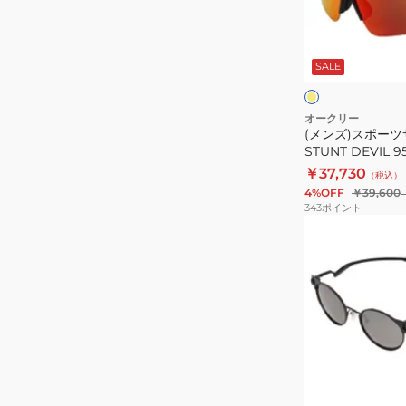
ー
ツ
ツ
フ
サ
サ
ラ
ン
ッ
SALE
ン
シ
グ
グ
ュ
ラ
イ
ラ
オークリー
エ
ス
(メンズ)スポー
ス
ロ
STUNT DEVIL 9
UV
STUNT
ー
￥37,730
カ
（税込）
DEVIL
4%OFF
￥39,600
ッ
95170339
343
ポイント
ト
(メ
日
ン
差
ズ)
し
サ
対
ン
策
グ
ラ
ブ
ス
ラ
ッ
DEADBOLT