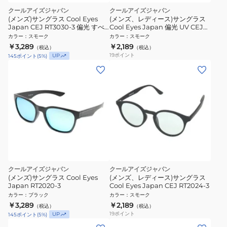
クールアイズジャパン
クールアイズジャパン
(メンズ)サングラス Cool Eyes
(メンズ、レディース)サングラス
Japan CEJ RT3030-3 偏光 すべ
Cool Eyes Japan 偏光 UV CEJ
り止め 鼻パッド調整可 カジュア
28020A
カラー
：
スモーク
カラー
：
スモーク
ル ファッション
￥3,289
￥2,189
（税込）
（税込）
19
ポイント
UP
145
ポイント
(
5
%)
クールアイズジャパン
クールアイズジャパン
(メンズ)サングラス Cool Eyes
(メンズ、レディース)サングラス
Japan RT2020-3
Cool Eyes Japan CEJ RT2024-3
カラー
：
ブラック
カラー
：
スモーク
￥3,289
￥2,189
（税込）
（税込）
19
ポイント
UP
145
ポイント
(
5
%)