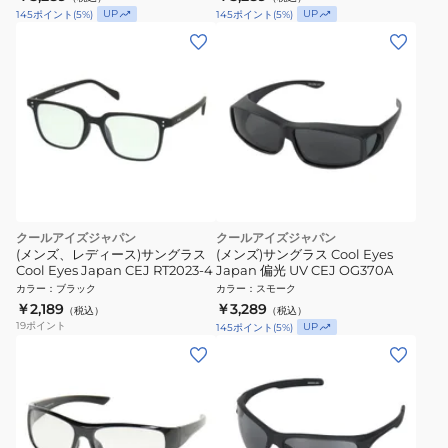
UP
UP
145
ポイント
(
5
%)
145
ポイント
(
5
%)
クールアイズジャパン
クールアイズジャパン
(メンズ、レディース)サングラス
(メンズ)サングラス Cool Eyes
Cool Eyes Japan CEJ RT2023-4
Japan 偏光 UV CEJ OG370A
カラー
：
ブラック
カラー
：
スモーク
￥2,189
￥3,289
（税込）
（税込）
19
ポイント
UP
145
ポイント
(
5
%)