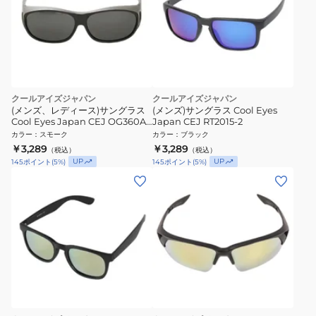
クールアイズジャパン
クールアイズジャパン
(メンズ、レディース)サングラス
(メンズ)サングラス Cool Eyes
Cool Eyes Japan CEJ OG360A
Japan CEJ RT2015-2
偏光 UV
カラー
：
スモーク
カラー
：
ブラック
￥3,289
￥3,289
（税込）
（税込）
UP
UP
145
ポイント
(
5
%)
145
ポイント
(
5
%)