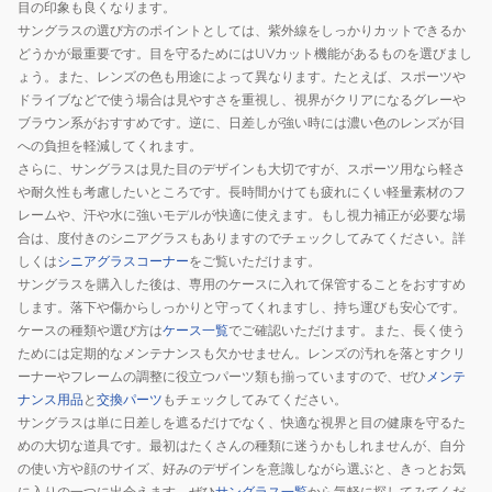
目の印象も良くなります。
サングラスの選び方のポイントとしては、紫外線をしっかりカットできるか
どうかが最重要です。目を守るためにはUVカット機能があるものを選びまし
ょう。また、レンズの色も用途によって異なります。たとえば、スポーツや
ドライブなどで使う場合は見やすさを重視し、視界がクリアになるグレーや
ブラウン系がおすすめです。逆に、日差しが強い時には濃い色のレンズが目
への負担を軽減してくれます。
さらに、サングラスは見た目のデザインも大切ですが、スポーツ用なら軽さ
や耐久性も考慮したいところです。長時間かけても疲れにくい軽量素材のフ
レームや、汗や水に強いモデルが快適に使えます。もし視力補正が必要な場
合は、度付きのシニアグラスもありますのでチェックしてみてください。詳
しくは
シニアグラスコーナー
をご覧いただけます。
サングラスを購入した後は、専用のケースに入れて保管することをおすすめ
します。落下や傷からしっかりと守ってくれますし、持ち運びも安心です。
ケースの種類や選び方は
ケース一覧
でご確認いただけます。また、長く使う
ためには定期的なメンテナンスも欠かせません。レンズの汚れを落とすクリ
ーナーやフレームの調整に役立つパーツ類も揃っていますので、ぜひ
メンテ
ナンス用品
と
交換パーツ
もチェックしてみてください。
サングラスは単に日差しを遮るだけでなく、快適な視界と目の健康を守るた
めの大切な道具です。最初はたくさんの種類に迷うかもしれませんが、自分
の使い方や顔のサイズ、好みのデザインを意識しながら選ぶと、きっとお気
に入りの一つに出会えます。ぜひ
サングラス一覧
から気軽に探してみてくだ