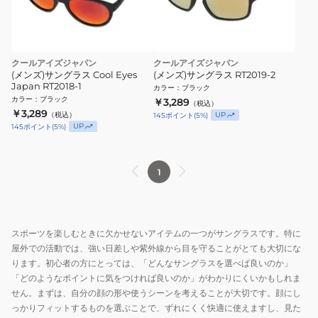
クールアイズジャパン
クールアイズジャパン
(メンズ)サングラス Cool Eyes
(メンズ)サングラス RT2019-2
Japan RT2018-1
カラー
：
ブラック
カラー
：
ブラック
￥3,289
（税込）
￥3,289
（税込）
UP
145
ポイント
(
5
%)
UP
145
ポイント
(
5
%)
1
スポーツを楽しむときに欠かせないアイテムの一つがサングラスです。特に
屋外での活動では、強い日差しや紫外線から目を守ることがとても大切にな
ります。初心者の方にとっては、「どんなサングラスを選べば良いのか」
「どのようなポイントに気をつければ良いのか」がわかりにくいかもしれま
せん。まずは、自分の顔の形や使うシーンを考えることが大切です。顔にし
っかりフィットするものを選ぶことで、ずれにくく快適に使えますし、見た