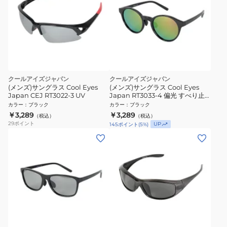
クールアイズジャパン
クールアイズジャパン
(メンズ)サングラス Cool Eyes
(メンズ)サングラス Cool Eyes
Japan CEJ RT3022-3 UV
Japan RT3033-4 偏光 すべり止
め 鼻パッド調整可 カジュアル フ
カラー
：
ブラック
カラー
：
ブラック
ァッション ミラーレンズ
￥3,289
￥3,289
（税込）
（税込）
29
ポイント
UP
145
ポイント
(
5
%)