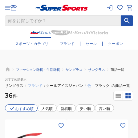
さらに絞り込む
スポーツ・カテゴリ
ブランド
セール
クーポン
ファッション雑貨・生活雑貨
サングラス
サングラス
商品一覧
おすすめ
順表示
サングラス
/
ブランド
クールアイズジャパン
/
色
ブラック
の商品一覧
36
件
おすすめ順
人気順
新着順
安い順
高い順