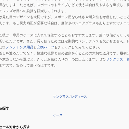
異なります。たとえば、スポーツやドライブなどで使う場合は見やすさを重視し、
のレンズが目への負担を軽減してくれます。
は見た目のデザインも大切ですが、スポーツ用なら軽さや耐久性も考慮したいとこ
えます。もし視力補正が必要な場合は、度付きのシニアグラスもありますのでチェ
た後は、専用のケースに入れて保管することをおすすめします。落下や傷からしっ
認いただけます。また、長く使うためには定期的なメンテナンスも欠かせません。
ぜひ
メンテナンス用品
と
交換パーツ
もチェックしてみてください。
差しを遮るだけでなく、快適な視界と目の健康を守るための大切な道具です。最初
を意識しながら選ぶと、きっとお気に入りの一つに出会えます。ぜひ
サングラス一
ますので、安心して選べるはずです。
サングラス
/
レディース
ら探す
ケース
セール対象から探す