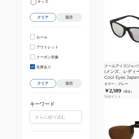
キッズ
クリア
適用
セール
アウトレット
クーポン対象
クールアイズジャパ
在庫あり
(メンズ、レディ
Cool Eyes Japa
クリア
適用
カラー
：
グレー
￥2,189
（税込）
19
ポイント
キーワード