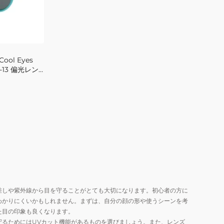
ol Eyes
24-13 偏光レン
 UVカット パ
差しや紫外線から目を守ることがとても大切になります。初心者の方に
わかりにくいかもしれません。まずは、自分の顔の形や使うシーンを考
た目の印象も良くなります。
守るためにはUVカット機能があるものを選びましょう。また、レンズ