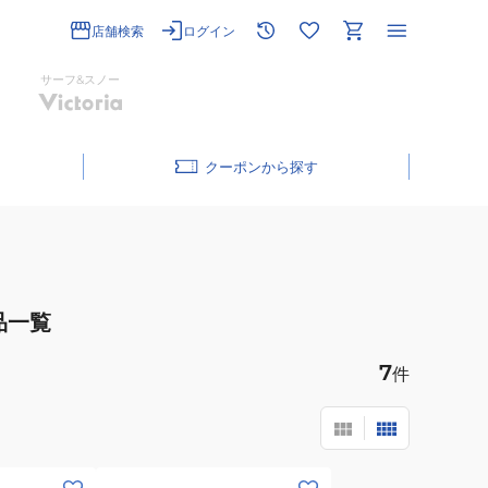
店舗検索
ログイン
サーフ&スノー
クーポン
品一覧
7
件