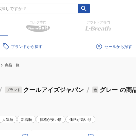
ゴルフ専門
アウトドア専門
ブランド
セール
商品一覧
/
クールアイズジャパン
/
グレー
の商
ブランド
色
人気順
新着順
価格が安い順
価格が高い順