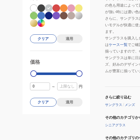
の色も用途によって
が強い時には濃い色
さらに、サングラス
いモデルが快適に使
ます。
サングラスを購入し
クリア
適用
は
ケース一覧
でご確
揃っていますので、
サングラスは単に日
価格
99000
0
ズ、好みのデザイン
ムが豊富に揃ってい
～
円
さらに絞り込む
クリア
適用
サングラス
/
メンズ
その他のカテゴリか
シニアグラス
その他のカテゴリの