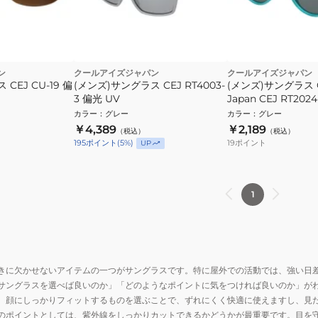
ン
クールアイズジャパン
クールアイズジャパン
CEJ CU-19 偏
(メンズ)サングラス CEJ RT4003-
(メンズ)サングラス Co
3 偏光 UV
Japan CEJ RT20
ズ アジアンフィット
カラー
：
グレー
カラー
：
グレー
ステルカラー
￥4,389
￥2,189
（税込）
（税込）
19
ポイント
195
ポイント
(
5
%)
UP
1
きに欠かせないアイテムの一つがサングラスです。特に屋外での活動では、強い日
サングラスを選べば良いのか」「どのようなポイントに気をつければ良いのか」が
。顔にしっかりフィットするものを選ぶことで、ずれにくく快適に使えますし、見
のポイントとしては、紫外線をしっかりカットできるかどうかが最重要です。目を