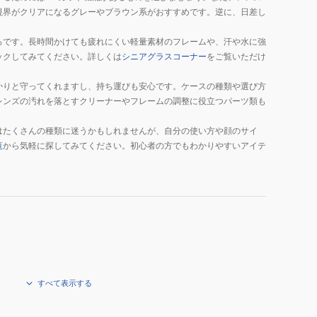
視界がクリアになるグレーやブラウン系がおすすめです。逆に、日差し
ろです。長時間かけても疲れにくい軽量素材のフレームや、汗や水に強
ックしてみてください。詳しくは
シニアグラスコーナー
をご覧いただけ
かりと守ってくれますし、持ち運びも安心です。ケースの種類や選び方
レンズの汚れを落とすクリーナーやフレームの調整に役立つパーツ類も
はたくさんの種類に迷うかもしれませんが、自分の使い方や顔のサイ
覧
から気軽に探してみてください。初心者の方でもわかりやすいアイテ
すべて表示する