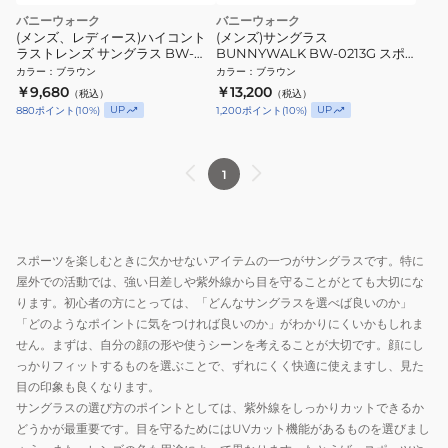
バニーウォーク
バニーウォーク
(メンズ、レディース)ハイコント
(メンズ)サングラス
ラストレンズ サングラス BW-
BUNNYWALK BW-0213G スポ
0212C 偏光 UV
ーツサングラス ゴルフ専用
カラー
：
ブラウン
カラー
：
ブラウン
￥9,680
￥13,200
（税込）
（税込）
UP
UP
880
ポイント
(
10
%)
1,200
ポイント
(
10
%)
1
スポーツを楽しむときに欠かせないアイテムの一つがサングラスです。特に
屋外での活動では、強い日差しや紫外線から目を守ることがとても大切にな
ります。初心者の方にとっては、「どんなサングラスを選べば良いのか」
「どのようなポイントに気をつければ良いのか」がわかりにくいかもしれま
せん。まずは、自分の顔の形や使うシーンを考えることが大切です。顔にし
っかりフィットするものを選ぶことで、ずれにくく快適に使えますし、見た
目の印象も良くなります。
サングラスの選び方のポイントとしては、紫外線をしっかりカットできるか
どうかが最重要です。目を守るためにはUVカット機能があるものを選びまし