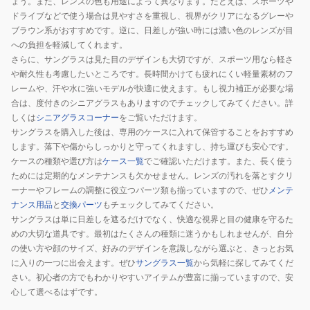
ょう。また、レンズの色も用途によって異なります。たとえば、スポーツや
ドライブなどで使う場合は見やすさを重視し、視界がクリアになるグレーや
ブラウン系がおすすめです。逆に、日差しが強い時には濃い色のレンズが目
への負担を軽減してくれます。
さらに、サングラスは見た目のデザインも大切ですが、スポーツ用なら軽さ
や耐久性も考慮したいところです。長時間かけても疲れにくい軽量素材のフ
レームや、汗や水に強いモデルが快適に使えます。もし視力補正が必要な場
合は、度付きのシニアグラスもありますのでチェックしてみてください。詳
しくは
シニアグラスコーナー
をご覧いただけます。
サングラスを購入した後は、専用のケースに入れて保管することをおすすめ
します。落下や傷からしっかりと守ってくれますし、持ち運びも安心です。
ケースの種類や選び方は
ケース一覧
でご確認いただけます。また、長く使う
ためには定期的なメンテナンスも欠かせません。レンズの汚れを落とすクリ
ーナーやフレームの調整に役立つパーツ類も揃っていますので、ぜひ
メンテ
ナンス用品
と
交換パーツ
もチェックしてみてください。
サングラスは単に日差しを遮るだけでなく、快適な視界と目の健康を守るた
めの大切な道具です。最初はたくさんの種類に迷うかもしれませんが、自分
の使い方や顔のサイズ、好みのデザインを意識しながら選ぶと、きっとお気
に入りの一つに出会えます。ぜひ
サングラス一覧
から気軽に探してみてくだ
さい。初心者の方でもわかりやすいアイテムが豊富に揃っていますので、安
心して選べるはずです。