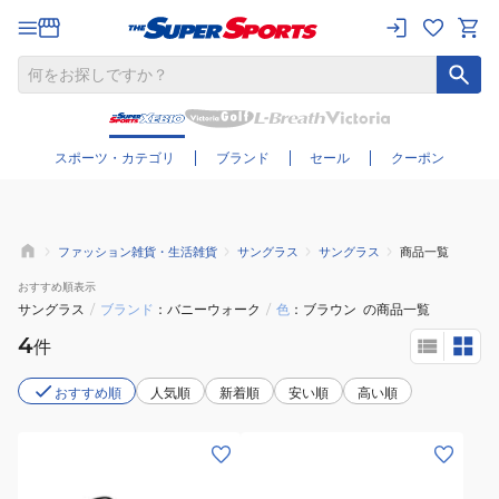
さらに絞り込む
スポーツ・カテゴリ
ブランド
セール
クーポン
ファッション雑貨・生活雑貨
サングラス
サングラス
商品一覧
おすすめ
順表示
サングラス
/
ブランド
バニーウォーク
/
色
ブラウン
の商品一覧
4
件
おすすめ順
人気順
新着順
安い順
高い順