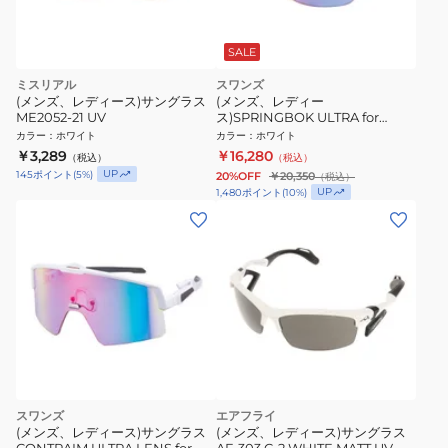
SALE
ミスリアル
スワンズ
(メンズ、レディース)サングラス
(メンズ、レディー
ME2052-21 UV
ス)SPRINGBOK ULTRA for
BALL SPORTSモデル SPB-3516
カラー
：
ホワイト
カラー
：
ホワイト
PAW サングラス UV
￥3,289
￥16,280
（税込）
（税込）
UP
145
ポイント
(
5
%)
20%OFF
￥20,350
（税込）
UP
1,480
ポイント
(
10
%)
スワンズ
エアフライ
(メンズ、レディース)サングラス
(メンズ、レディース)サングラス