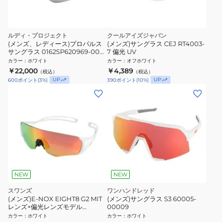
ルディ・プロジェクト
クールアイズジャパン
(メンズ、レディース)プロパルス
(メンズ)サングラス CEJ RT4003-
サングラス 0162SP620969-00
7 偏光 UV
UV
カラー
：
ホワイト
カラー
：
オフホワイト
￥22,000
￥4,389
（税込）
（税込）
UP
UP
600
ポイント
(
3
%)
390
ポイント
(
10
%)
NEW
NEW
スワンズ
ワンハンドレッド
(メンズ)E-NOX EIGHT8 G2 MIT
(メンズ)サングラス S3 60005-
レンズ×偏光レンズモデル
00009
EN8G2-2051 MAW
カラー
：
ホワイト
カラー
：
ホワイト