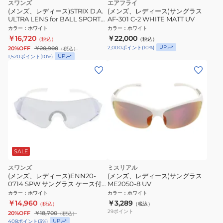
スワンズ
エアフライ
(メンズ、レディース)STRIX D.A.
(メンズ、レディース)サングラス
ULTRA LENS for BALL SPORTS
AF-301 C-2 WHITE MATT UV
モデル STX DA-3516 MAW サン
カラー
：
ホワイト
カラー
：
ホワイト
グラス UV
￥16,720
￥22,000
（税込）
（税込）
UP
2,000
ポイント
(
10
%)
20%OFF
￥20,900
（税込）
UP
1,520
ポイント
(
10
%)
SALE
スワンズ
ミスリアル
(メンズ、レディース)ENN20-
(メンズ、レディース)サングラス
0714 SPW サングラス ケース付
ME2050-8 UV
UV
カラー
：
ホワイト
カラー
：
ホワイト
￥14,960
￥3,289
（税込）
（税込）
29
ポイント
20%OFF
￥18,700
（税込）
UP
408
ポイント
(
3
%)