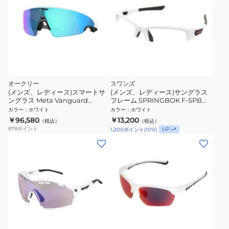
オークリー
スワンズ
(メンズ、レディース)スマートサ
(メンズ、レディース)サングラス
ングラス Meta Vanguard
フレーム SPRINGBOK F-SPB
80010652
MAW UV ※フレームのみ
カラー
：
ホワイト
カラー
：
ホワイト
￥96,580
￥13,200
（税込）
（税込）
878
ポイント
UP
1,200
ポイント
(
10
%)