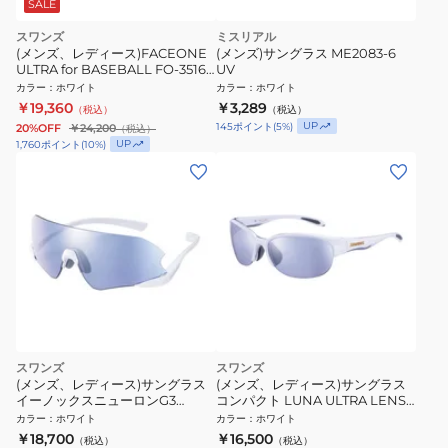
SALE
スワンズ
ミスリアル
(メンズ、レディース)FACEONE
(メンズ)サングラス ME2083-6
ULTRA for BASEBALL FO-3516
UV
MAW サングラス UV
カラー
：
ホワイト
カラー
：
ホワイト
￥19,360
￥3,289
（税込）
（税込）
UP
145
ポイント
(
5
%)
20%OFF
￥24,200
（税込）
UP
1,760
ポイント
(
10
%)
スワンズ
スワンズ
(メンズ、レディース)サングラス
(メンズ、レディース)サングラス
イーノックスニューロンG3
コンパクト LUNA ULTRA LENS
ULTRA LENS for GOLFモデル
for GOLFモデル LN-0714 CLW
カラー
：
ホワイト
カラー
：
ホワイト
ENNG3-0714 SPW
ミラーコート
￥18,700
￥16,500
（税込）
（税込）