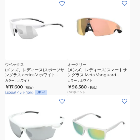
ウベックス
オークリー
(メンズ、レディース)スポーツサ
(メンズ、レディース)スマートサ
ングラス aerios V ホワイト
ングラス Meta Vanguard
5340118801UVEX
80010852
カラー
：
ホワイト
カラー
：
ホワイト
￥17,600
￥96,580
（税込）
（税込）
878
ポイント
UP
1,600
ポイント
(
10
%)