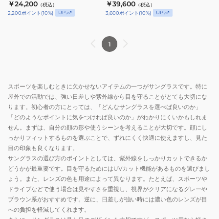
￥24,200
￥39,600
（税込）
（税込）
UP
UP
2,200
ポイント
(
10
%)
3,600
ポイント
(
10
%)
1
スポーツを楽しむときに欠かせないアイテムの一つがサングラスです。特に
屋外での活動では、強い日差しや紫外線から目を守ることがとても大切にな
ります。初心者の方にとっては、「どんなサングラスを選べば良いのか」
「どのようなポイントに気をつければ良いのか」がわかりにくいかもしれま
せん。まずは、自分の顔の形や使うシーンを考えることが大切です。顔にし
っかりフィットするものを選ぶことで、ずれにくく快適に使えますし、見た
目の印象も良くなります。
サングラスの選び方のポイントとしては、紫外線をしっかりカットできるか
どうかが最重要です。目を守るためにはUVカット機能があるものを選びまし
ょう。また、レンズの色も用途によって異なります。たとえば、スポーツや
ドライブなどで使う場合は見やすさを重視し、視界がクリアになるグレーや
ブラウン系がおすすめです。逆に、日差しが強い時には濃い色のレンズが目
への負担を軽減してくれます。