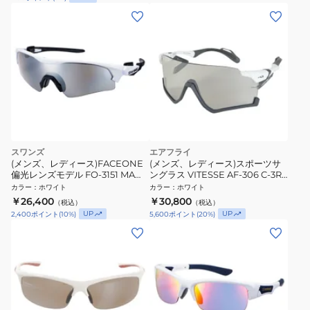
スワンズ
エアフライ
(メンズ、レディース)FACEONE
(メンズ、レディース)スポーツサ
偏光レンズモデル FO-3151 MAW
ングラス VITESSE AF-306 C-3RE
サングラス UV
WHITE MATT 自転車専用モデル
カラー
：
ホワイト
カラー
：
ホワイト
白
￥26,400
￥30,800
（税込）
（税込）
UP
UP
2,400
ポイント
(
10
%)
5,600
ポイント
(
20
%)