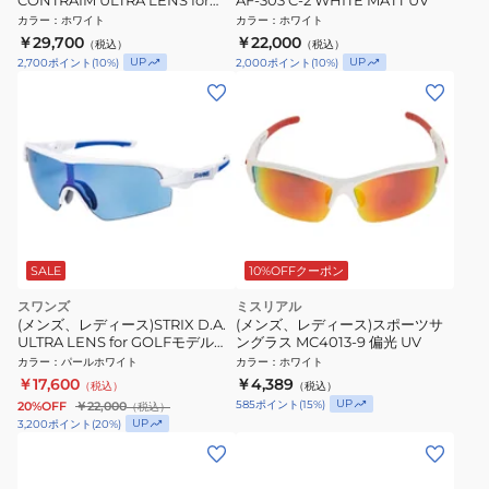
CONTRAIM ULTRA LENS for
AF-303 C-2 WHITE MATT UV
BALL SPORTSモデル CR-3516
カラー
：
ホワイト
カラー
：
ホワイト
MAW
￥29,700
￥22,000
（税込）
（税込）
UP
UP
2,700
ポイント
(
10
%)
2,000
ポイント
(
10
%)
SALE
10%OFFクーポン
スワンズ
ミスリアル
(メンズ、レディース)STRIX D.A.
(メンズ、レディース)スポーツサ
ULTRA LENS for GOLFモデル
ングラス MC4013-9 偏光 UV
STRIX DA-0167 PAW サングラス
カラー
：
パールホワイト
カラー
：
ホワイト
偏光 UV
￥17,600
￥4,389
（税込）
（税込）
UP
585
ポイント
(
15
%)
20%OFF
￥22,000
（税込）
UP
3,200
ポイント
(
20
%)