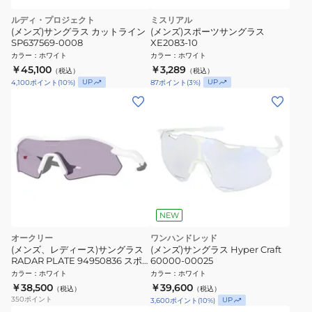
ルディ・プロジェクト
ミスリアル
(メンズ)サングラス カットライン
(メンズ)スポーツサングラス
SP637569-0008
XE2083-10
カラー
：
ホワイト
カラー
：
ホワイト
￥45,100
￥3,289
（税込）
（税込）
UP
UP
4,100
ポイント
(
10
%)
87
ポイント
(
3
%)
NEW
オークリー
ワンハンドレッド
(メンズ、レディース)サングラス
(メンズ)サングラス Hyper Craft
RADAR PLATE 94950836 スポ
60000-00025
ーツサングラス UVカット 日差し
カラー
：
ホワイト
カラー
：
ホワイト
対策
￥38,500
￥39,600
（税込）
（税込）
350
ポイント
UP
3,600
ポイント
(
10
%)