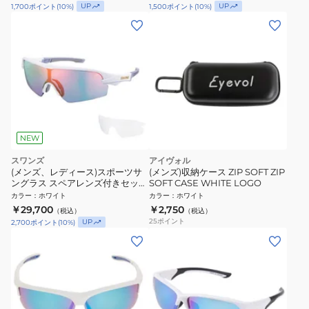
UP
UP
1,700
ポイント
(
10
%)
1,500
ポイント
(
10
%)
NEW
スワンズ
アイヴォル
(メンズ、レディース)スポーツサ
(メンズ)収納ケース ZIP SOFT ZIP
ングラス スペアレンズ付きセット
SOFT CASE WHITE LOGO
STRIX D.A. MITレンズモデル STX
カラー
：
ホワイト
カラー
：
ホワイト
DA-2012/LS MAW
￥29,700
￥2,750
（税込）
（税込）
25
ポイント
UP
2,700
ポイント
(
10
%)