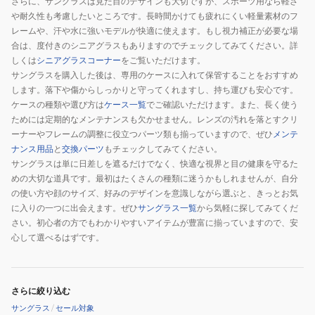
さらに、サングラスは見た目のデザインも大切ですが、スポーツ用なら軽さ
や耐久性も考慮したいところです。長時間かけても疲れにくい軽量素材のフ
レームや、汗や水に強いモデルが快適に使えます。もし視力補正が必要な場
合は、度付きのシニアグラスもありますのでチェックしてみてください。詳
しくは
シニアグラスコーナー
をご覧いただけます。
サングラスを購入した後は、専用のケースに入れて保管することをおすすめ
します。落下や傷からしっかりと守ってくれますし、持ち運びも安心です。
ケースの種類や選び方は
ケース一覧
でご確認いただけます。また、長く使う
ためには定期的なメンテナンスも欠かせません。レンズの汚れを落とすクリ
ーナーやフレームの調整に役立つパーツ類も揃っていますので、ぜひ
メンテ
ナンス用品
と
交換パーツ
もチェックしてみてください。
サングラスは単に日差しを遮るだけでなく、快適な視界と目の健康を守るた
めの大切な道具です。最初はたくさんの種類に迷うかもしれませんが、自分
の使い方や顔のサイズ、好みのデザインを意識しながら選ぶと、きっとお気
に入りの一つに出会えます。ぜひ
サングラス一覧
から気軽に探してみてくだ
さい。初心者の方でもわかりやすいアイテムが豊富に揃っていますので、安
心して選べるはずです。
さらに絞り込む
サングラス
/
セール対象