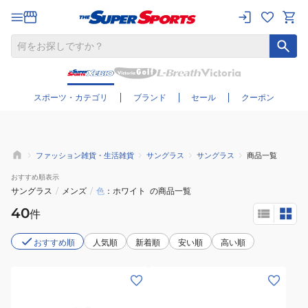
さらに絞り込む
スポーツ・カテゴリ
ブランド
セール
クーポン
ファッション雑貨・生活雑貨
サングラス
サングラス
商品一覧
おすすめ
順表示
サングラス
/
メンズ
/
色
ホワイト
の商品一覧
40
件
おすすめ順
人気順
新着順
安い順
高い順