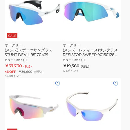
SALE
オークリー
オークリー
(メンズ)スポーツサングラス
(メンズ、レディース)サングラス
STUNT DEVIL 95170439
RESISTOR SWEEP 90150128 ス
ポーツサングラス UVカット 日差
カラー
：
ホワイト
カラー
：
ホワイト
し対策
￥37,730
￥19,580
（税込）
（税込）
178
ポイント
4%OFF
￥39,600
（税込）
343
ポイント