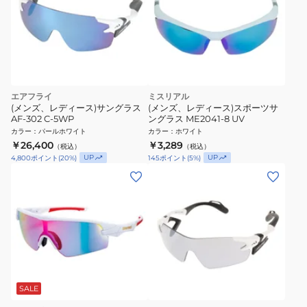
エアフライ
ミスリアル
(メンズ、レディース)サングラス
(メンズ、レディース)スポーツサ
AF-302 C-5WP
ングラス ME2041-8 UV
カラー
：
パールホワイト
カラー
：
ホワイト
￥26,400
￥3,289
（税込）
（税込）
UP
UP
4,800
ポイント
(
20
%)
145
ポイント
(
5
%)
SALE