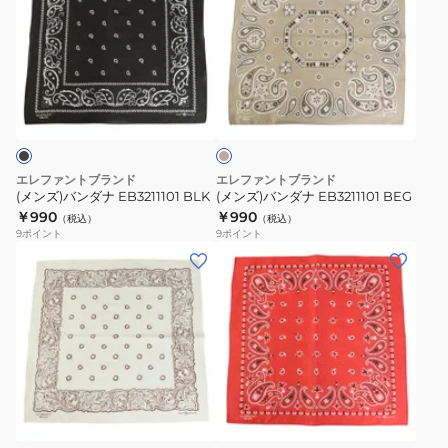
ズ)
ズ)
バ
バ
ン
ン
ダ
ダ
サ
ナ
ナ
ン
EB3211101
EB3211101
ド
ベ
BLK
BEG
ー
ジ
エレファントブランド
エレファントブランド
ュ
(メンズ)バンダナ EB3211101 BLK
(メンズ)バンダナ EB3211101 BEG
￥990
￥990
（税込）
（税込）
9
ポイント
9
ポイント
(メ
(メ
ン
ン
ズ)
ズ)
バ
バ
ン
ン
ダ
ダ
レ
ナ
ナ
ッ
EB3211101
EB3211101
ド
OWHT
RED