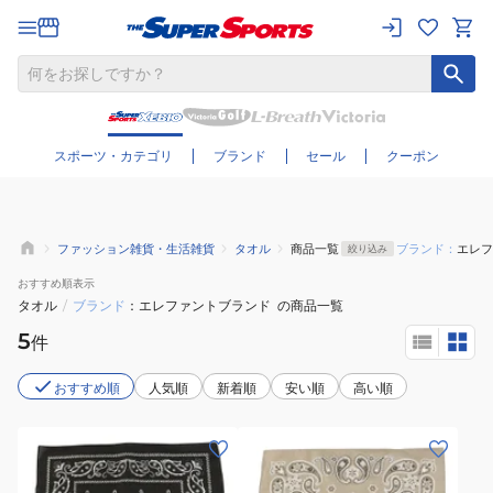
さらに絞り込む
スポーツ・カテゴリ
ブランド
セール
クーポン
ファッション雑貨・生活雑貨
タオル
商品一覧
ブランド：
エレフ
絞り込み
おすすめ
順表示
タオル
/
ブランド
エレファントブランド
の商品一覧
5
件
おすすめ順
人気順
新着順
安い順
高い順
(メ
(メ
ン
ン