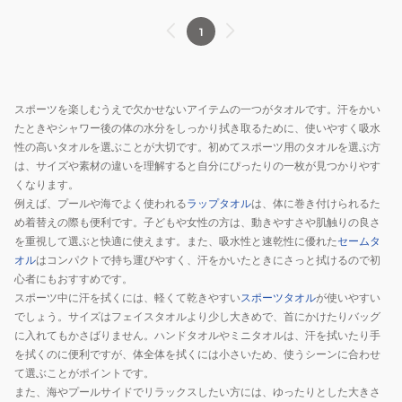
1
スポーツを楽しむうえで欠かせないアイテムの一つがタオルです。汗をかい
たときやシャワー後の体の水分をしっかり拭き取るために、使いやすく吸水
性の高いタオルを選ぶことが大切です。初めてスポーツ用のタオルを選ぶ方
は、サイズや素材の違いを理解すると自分にぴったりの一枚が見つかりやす
くなります。
例えば、プールや海でよく使われる
ラップタオル
は、体に巻き付けられるた
め着替えの際も便利です。子どもや女性の方は、動きやすさや肌触りの良さ
を重視して選ぶと快適に使えます。また、吸水性と速乾性に優れた
セームタ
オル
はコンパクトで持ち運びやすく、汗をかいたときにさっと拭けるので初
心者にもおすすめです。
スポーツ中に汗を拭くには、軽くて乾きやすい
スポーツタオル
が使いやすい
でしょう。サイズはフェイスタオルより少し大きめで、首にかけたりバッグ
に入れてもかさばりません。ハンドタオルやミニタオルは、汗を拭いたり手
を拭くのに便利ですが、体全体を拭くには小さいため、使うシーンに合わせ
て選ぶことがポイントです。
また、海やプールサイドでリラックスしたい方には、ゆったりとした大きさ