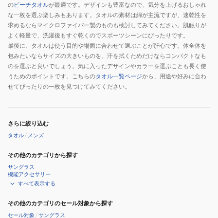
の
ビーチタオル
が最適です。デザインも豊富なので、気分を上げるおしゃれ
な一枚を選ぶ楽しみもあります。タオルの素材は綿が主流ですが、速乾性を
求めるならマイクロファイバー製のものも検討してみてください。肌触りが
よく軽量で、洗濯後もすぐ乾くのでスポーツシーンにぴったりです。
最後に、タオルは使う目的や場面に合わせて選ぶことが肝心です。体全体を
包みたいならサイズの大きいものを、汗を拭くためだけならコンパクトなも
のを選ぶと良いでしょう。気に入ったデザインやカラーを選ぶことも長く使
うためのポイントです。こちらの
タオル一覧ページ
から、用途や好みに合わ
せてぴったりの一枚を見つけてみてください。
さらに絞り込む
タオル
/
メンズ
その他のカテゴリから探す
サングラス
機能アクセサリー
すべて表示する
その他のカテゴリのセール対象から探す
セール対象
/
サングラス