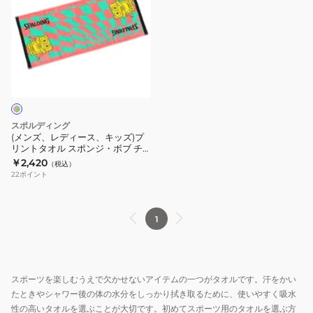
ズ、
レ
デ
ィ
ー
ス、
キ
ッ
スポルディング
ズ)
(メンズ、レディース、キッズ)プ
リントタオル スポンジ・ボブ チ
プ
ェッカーフラッグ SAT211310
￥2,420
（税込）
リ
22
ポイント
ン
ト
タ
1
オ
ル
ス
スポーツを楽しむうえで欠かせないアイテムの一つがタオルです。汗をかい
ポ
たときやシャワー後の体の水分をしっかり拭き取るために、使いやすく吸水
ン
性の高いタオルを選ぶことが大切です。初めてスポーツ用のタオルを選ぶ方