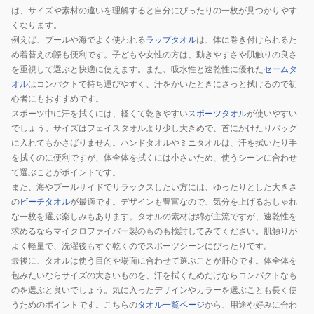
ジ・
は、サイズや素材の違いを理解すると自分にぴったりの一枚が見つかりやす
ボ
くなります。
ブ
例えば、プールや海でよく使われる
ラップタオル
は、体に巻き付けられるた
め着替えの際も便利です。子どもや女性の方は、動きやすさや肌触りの良さ
チ
を重視して選ぶと快適に使えます。また、吸水性と速乾性に優れた
セームタ
ェ
オル
はコンパクトで持ち運びやすく、汗をかいたときにさっと拭けるので初
ッ
心者にもおすすめです。
カ
スポーツ中に汗を拭くには、軽くて乾きやすい
スポーツタオル
が使いやすい
ー
でしょう。サイズはフェイスタオルより少し大きめで、首にかけたりバッグ
フ
に入れてもかさばりません。ハンドタオルやミニタオルは、汗を拭いたり手
ラ
を拭くのに便利ですが、体全体を拭くには小さいため、使うシーンに合わせ
て選ぶことがポイントです。
ッ
また、海やプールサイドでリラックスしたい方には、ゆったりとした大きさ
グ
の
ビーチタオル
が最適です。デザインも豊富なので、気分を上げるおしゃれ
SAT211310
な一枚を選ぶ楽しみもあります。タオルの素材は綿が主流ですが、速乾性を
求めるならマイクロファイバー製のものも検討してみてください。肌触りが
よく軽量で、洗濯後もすぐ乾くのでスポーツシーンにぴったりです。
最後に、タオルは使う目的や場面に合わせて選ぶことが肝心です。体全体を
包みたいならサイズの大きいものを、汗を拭くためだけならコンパクトなも
のを選ぶと良いでしょう。気に入ったデザインやカラーを選ぶことも長く使
うためのポイントです。こちらの
タオル一覧ページ
から、用途や好みに合わ