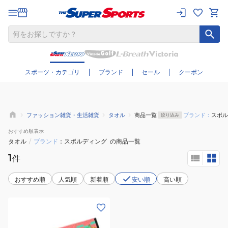
さらに絞り込む
スポーツ・カテゴリ
ブランド
セール
クーポン
ファッション雑貨・生活雑貨
タオル
商品一覧
ブランド：
スポル
絞り込み
おすすめ
順表示
タオル
/
ブランド
スポルディング
の商品一覧
1
件
おすすめ順
人気順
新着順
安い順
高い順
(メ
ン