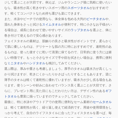
ジして選ぶことが大切です。例えば、ジムやランニング後に気軽に使いたい
なら、吸水性が高く乾きやすいスポーツ用の
スポーツタオル
がおすすめで
す。軽くてコンパクトなため持ち運びも楽にできます。
また、水泳やビーチでの使用なら、体全体を包める大判の
ビーチタオル
や、
濡れた身体をさっと拭ける
スイムタオル
が便利です。特に小さなお子様がい
る場合は、成長に合わせて使いやすいサイズの
ラップタオル
を選ぶと、体に
巻き付けて使えるので安心感があります。
フェイスタオルの素材は、肌触りの良さと吸水性がポイントです。柔らかく
て肌に優しいものは、デリケートな肌の方に特におすすめです。速乾性のあ
るものは、使った後すぐに乾いて清潔に保てるので、日常的に使う方には嬉
しい特徴です。もっと小さなサイズで手や顔を拭きたい場合は、携帯に便利
な
ミニタオル
や
ハンドタオル
も検討してみてください。
選ぶ際は、厚みや重さも考慮しましょう。厚手のタオルは吸水力が高くしっ
かり拭けますが、乾きにくかったりかさばったりすることもあります。逆に
薄手のタオルは軽くて速乾性に優れていますが、吸水力が少し劣る場合もあ
ります。使うシーンや好みに合わせてバランス良く選ぶことが大切です。さ
らに、プレゼント用に見た目にもこだわりたい方は、デザイン性のある
ギフ
トタオル
も豊富に揃っていますのでチェックしてみてください。
最後に、特に水泳やアウトドアでの使用に便利なセーム素材の
セームタオル
は、軽くて速乾性が高く、繰り返し使えて経済的です。用途や使用環境をし
っかり考えて、自分のライフスタイルに合ったフェイスタオルを選べば、毎