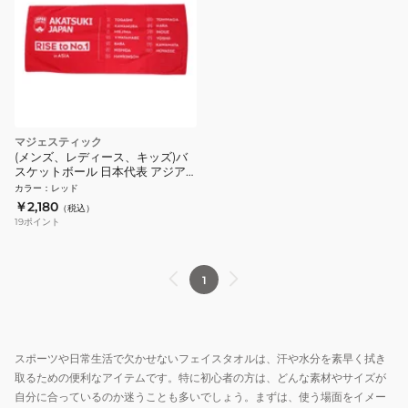
マジェスティック
(メンズ、レディース、キッズ)バ
スケットボール 日本代表 アジア
ナンバーワン記念 フェイスタオル
カラー
：
レッド
OT1323SS0029
￥2,180
（税込）
19
ポイント
1
スポーツや日常生活で欠かせないフェイスタオルは、汗や水分を素早く拭き
取るための便利なアイテムです。特に初心者の方は、どんな素材やサイズが
自分に合っているのか迷うことも多いでしょう。まずは、使う場面をイメー