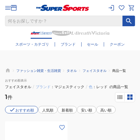
さらに絞り込む
スポーツ・カテゴリ
ブランド
セール
クーポン
ファッション雑貨・生活雑貨
タオル
フェイスタオル
商品一覧
おすすめ
順表示
フェイスタオル
/
ブランド
マジェスティック
/
色
レッド
の商品一覧
1
件
おすすめ順
人気順
新着順
安い順
高い順