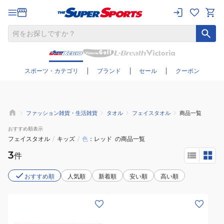
さらに絞り込む
スポーツ・カテゴリ
ブランド
セール
クーポン
ファッション雑貨・生活雑貨
タオル
フェイスタオル
商品一覧
おすすめ
順表示
フェイスタオル
/
キッズ
/
色
レッド
の商品一覧
3
件
おすすめ順
人気順
新着順
安い順
高い順