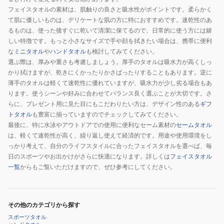
フェイスタオルの素材は、肌触りの良さと吸水性がポイントです。柔らかく
て肌に優しいものは、デリケートな肌の方に特におすすめです。速乾性のあ
るものは、使った後すぐに乾いて清潔に保てるので、日常的に使う方には嬉
しい特徴です。もっと小さなサイズで手や顔を拭きたい場合は、携帯に便利
な
ミニタオル
や
ハンドタオル
も検討してみてください。
選ぶ際は、厚みや重さも考慮しましょう。厚手のタオルは吸水力が高くしっ
かり拭けますが、乾きにくかったりかさばったりすることもあります。逆に
薄手のタオルは軽くて速乾性に優れていますが、吸水力が少し劣る場合もあ
ります。使うシーンや好みに合わせてバランス良く選ぶことが大切です。さ
らに、プレゼント用に見た目にもこだわりたい方は、デザイン性のある
ギフ
トタオル
も豊富に揃っていますのでチェックしてみてください。
最後に、特に水泳やアウトドアでの使用に便利なセーム素材の
セームタオル
は、軽くて速乾性が高く、繰り返し使えて経済的です。用途や使用環境をし
っかり考えて、自分のライフスタイルに合ったフェイスタオルを選べば、毎
日のスポーツやお出かけがさらに快適になります。詳しくは
フェイスタオル
一覧
からもご覧いただけますので、ぜひ参考にしてください。
その他のカテゴリから探す
スポーツタオル