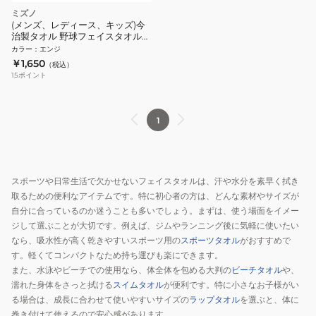
ミズノ
(メンズ、レディース、キッズ)今
治製タオル 野球フェイスタオル
箱入り 32JYB12000
カラー
：
エンジ
￥1,650
（税込）
15
ポイント
1
スポーツや日常生活で欠かせないフェイスタオルは、汗や水分を素早く拭き
取るための便利なアイテムです。特に初心者の方は、どんな素材やサイズが
自分に合っているのか迷うことも多いでしょう。まずは、使う場面をイメー
ジして選ぶことが大切です。例えば、ジムやランニング後に気軽に使いたい
なら、吸水性が高く乾きやすいスポーツ用の
スポーツタオル
がおすすめで
す。軽くてコンパクトなため持ち運びも楽にできます。
また、水泳やビーチでの使用なら、体全体を包める大判の
ビーチタオル
や、
濡れた身体をさっと拭ける
スイムタオル
が便利です。特に小さなお子様がい
る場合は、成長に合わせて使いやすいサイズの
ラップタオル
を選ぶと、体に
巻き付けて使えるので安心感があります。