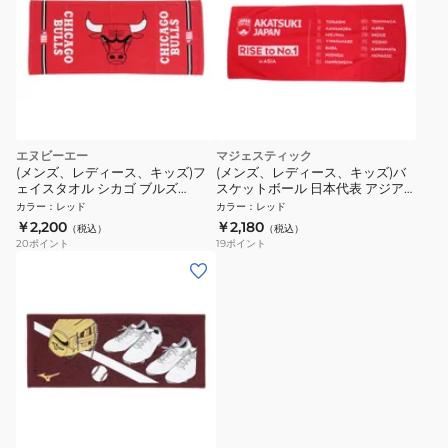
エヌビーエー
マジェスティック
(メンズ、レディース、キッズ)フ
(メンズ、レディース、キッズ)バ
ェイスタオル シカゴ ブルズ
スケットボール 日本代表 アジア
BULLS NBA54151
ナンバーワン記念 フェイスタオル
カラー
：
レッド
カラー
：
レッド
OT1323SS0029
￥2,200
￥2,180
（税込）
（税込）
20
ポイント
19
ポイント