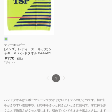
ズ、
レ
デ
ィ
ー
ス、
キ
ッ
ティーエスピー
ズ)
(メンズ、レディース、キッズ)シ
ャギーPTハンドタオル 044409
シ
0280
￥770
（税込）
ャ
7
ポイント
ギ
ー
PT
1
ハ
ン
ド
ハンドタオルはスポーツシーンで欠かせないアイテムのひとつです。特に汗
タ
をかきやすい運動中や、顔や手をさっと拭きたいときに便利で、常に持ち歩
オ
くことで快適さがぐっと増します。初めてハンドタオルを選ぶときは、まず