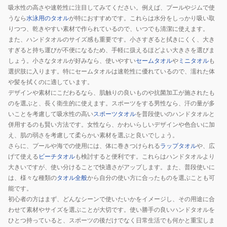
ル
吸水性の高さや速乾性に注目してみてください。例えば、プールやジムで使
044409
うなら
水泳用のタオル
が特におすすめです。これらは水分をしっかり吸い取
0280
りつつ、乾きやすい素材で作られているので、いつでも清潔に使えます。
また、ハンドタオルのサイズ感も重要です。小さすぎると拭きにくく、大き
すぎると持ち運びが不便になるため、手軽に扱えるほどよい大きさを選びま
しょう。小さなタオルが好みなら、使いやすい
セームタオル
や
ミニタオル
も
選択肢に入ります。特にセームタオルは速乾性に優れているので、濡れた体
や髪を拭くのに適しています。
デザインや素材にこだわるなら、肌触りの良いものや抗菌加工が施されたも
のを選ぶと、長く衛生的に使えます。スポーツをする男性なら、汗の量が多
いことを考慮して吸水性の高い
スポーツタオル
を普段使いのハンドタオルと
併用するのも賢い方法です。女性なら、かわいらしいデザインや色合いに加
え、肌の弱さを考慮して柔らかい素材を選ぶと良いでしょう。
さらに、プールや海での使用には、体に巻きつけられる
ラップタオル
や、広
げて使える
ビーチタオル
も検討すると便利です。これらはハンドタオルより
大きいですが、使い分けることで快適さがアップします。また、普段使いに
は、様々な種類の
タオル全般
から自分の使い方に合ったものを選ぶことも可
能です。
初心者の方はまず、どんなシーンで使いたいかをイメージし、その用途に合
わせて素材やサイズを選ぶことが大切です。使い勝手の良いハンドタオルを
ひとつ持っていると、スポーツの後だけでなく日常生活でも何かと重宝しま