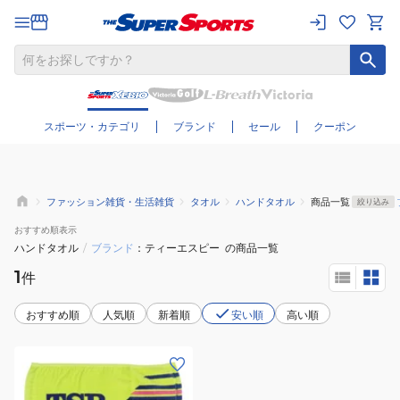
さらに絞り込む
スポーツ・カテゴリ
ブランド
セール
クーポン
ファッション雑貨・生活雑貨
タオル
ハンドタオル
商品一覧
絞り込み
おすすめ
順表示
ハンドタオル
/
ブランド
ティーエスピー
の商品一覧
1
件
おすすめ順
人気順
新着順
安い順
高い順
(メ
ン