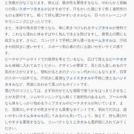
と失敗が少なくなります。例えば、吸水性を重視するなら、やわらかく肌触
りの良い
スポーツタオル
がおすすめです。汗をかいた後にすぐ乾く速乾性の
ものも便利ですし、軽くて持ち運びやすいタオルなら、日々のトレーニング
やランニングにぴったりです。
また、水泳や海水浴で使うなら、体に巻きつけられる
ラップタオル
が便利で
す。これなら濡れた体をすばやく包んで冷えを防げますし、着替えの際にも
役立ちます。さらに、コンパクトで手軽に持ち運べる
セームタオル
は、汗拭
きや顔拭きに使いやすく、スポーツ初心者の方にも扱いやすいサイズ感で
す。
ビーチやプールサイドでの使用を考えているなら、広げて使える
ビーチタオ
ル
も候補に入れてみてください。デザインが豊富で、見た目も楽しめるので
気分が上がりますし、寝転がるときのクッション代わりにもなります。日常
のスポーツ以外でも、汗拭きに最適な
フェイスタオル
や手軽に使える
ハンド
タオル
など、用途に合わせて選ぶのもポイントです。
選び方のコツとしては、まず自分がどんな場面で使うかをはっきりさせるこ
とが大切です。ジムやランニングなら軽くて速乾性のあるもの、プールや海
なら体をしっかり包めるラップタオルやビーチタオルが向いています。ま
た、洗濯のしやすさや乾きやすさも重要なポイントです。初めての方は、扱
いやすい
スイムタオル
を試してみるのも良いでしょう。加えて、持ち運びの
しやすさを重視するなら、コンパクトな
ミニタオル
も選択肢に入れてみてく
ださい。