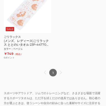
SALE
ごリラックス
(メンズ、レディース)ごリラック
ス ととのいタオル 23P-44770
BEG
カラー
：
ベージュ
￥749
（税込）
6
ポイント
1
スポーツやアウトドア、ジムでのトレーニングなど、さまざまな場面で活躍
するスポーツタオルは、ただ汗を拭くだけの道具ではありません。初心者の
方が選ぶときは、使うシーンや自分の好みに合った素材やサイズに注目する