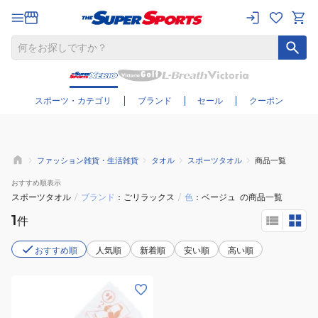
さらに絞り込む
スポーツ・カテゴリ
ブランド
セール
クーポン
ファッション雑貨・生活雑貨
タオル
スポーツタオル
商品一覧
おすすめ
順表示
スポーツタオル
/
ブランド
ごリラックス
/
色
ベージュ
の商品一覧
1
件
おすすめ順
人気順
新着順
安い順
高い順