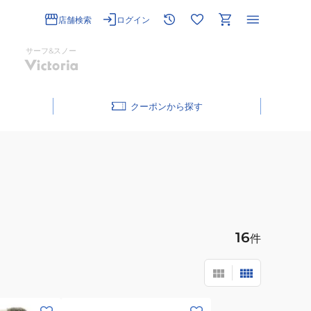
店舗検索
ログイン
サーフ&スノー
クーポン
16
件