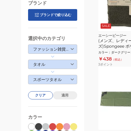
ブランド
ブランドで絞り込む
SALE
エーシーピージー
選択中のカテゴリ
(メンズ、レディ
ズ)Spongeee
ファッション雑貨・生活雑貨
911PA0AZ6826
カラー
：
ダークグリー
￥438
（税込）
タオル
3
ポイント
スポーツタオル
クリア
適用
カラー