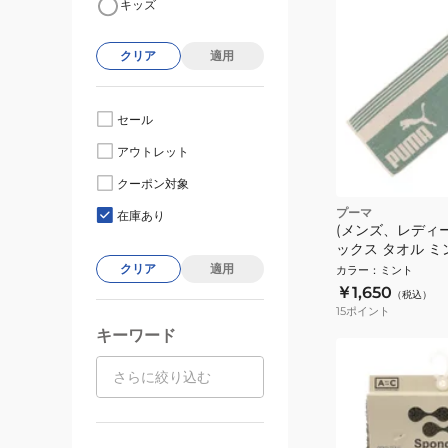
キッズ
クリア
適用
セール
アウトレット
クーポン対象
プーマ
在庫あり
(メンズ、レディ
ックス タオル ミ
05487304ト 
クリア
適用
カラー
：
ミント
運動 スポーツ ジ
￥1,650
（税込）
ティー 部活
15
ポイント
キーワード