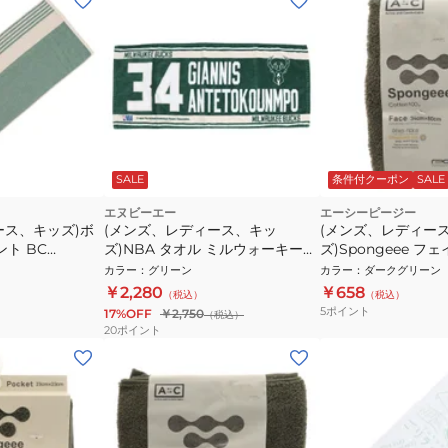
SALE
条件付クーポン
SALE
エヌビーエー
エーシーピージー
ース、キッズ)ボ
(メンズ、レディース、キッ
(メンズ、レディー
ント BC
ズ)NBA タオル ミルウォーキーバ
ズ)Spongeee フ
レーニングタオル
ックス ヤニスアデトクンボ
911PA0AZ6828GR
カラー
：
グリーン
カラー
：
ダークグリーン
ム 吸収力 スポー
NBA35330
￥2,280
￥658
（税込）
（税込）
5
ポイント
17%OFF
￥2,750
（税込）
20
ポイント