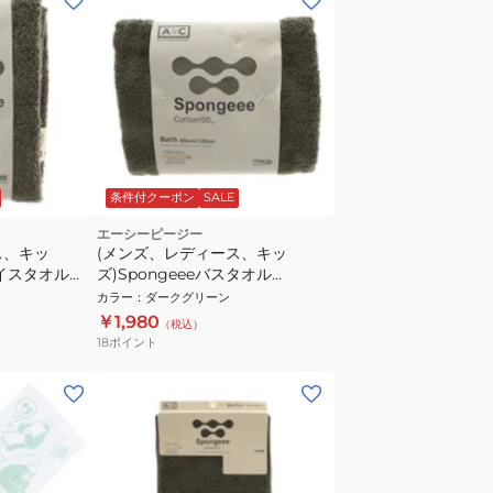
条件付クーポン
SALE
エーシーピージー
ス、キッ
(メンズ、レディース、キッ
ェイスタオル
ズ)Spongeeeバスタオル
N
911PA0AZ6830GRN
カラー
：
ダークグリーン
￥1,980
（税込）
18
ポイント