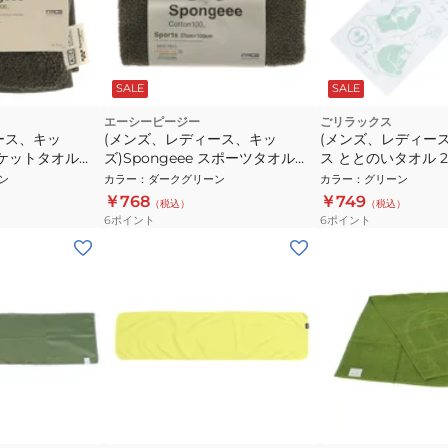
SALE
SALE
エーシーピージー
ごリラックス
ース、キッ
(メンズ、レディース、キッ
(メンズ、レディー
 ポケットタオル
ズ)Spongeee スポーツタオル
ス ととのいタオル 23
GRN
911PA0AZ6829GRN
GRN
ン
カラー
：
ダークグリーン
カラー
：
グリーン
￥768
￥749
（税込）
（税込）
6
ポイント
6
ポイント