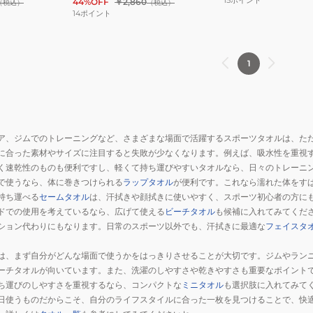
44%OFF
￥2,860
（税込）
（税込）
14
ポイント
1
ア、ジムでのトレーニングなど、さまざまな場面で活躍するスポーツタオルは、た
に合った素材やサイズに注目すると失敗が少なくなります。例えば、吸水性を重視
く速乾性のものも便利ですし、軽くて持ち運びやすいタオルなら、日々のトレーニ
で使うなら、体に巻きつけられる
ラップタオル
が便利です。これなら濡れた体をす
持ち運べる
セームタオル
は、汗拭きや顔拭きに使いやすく、スポーツ初心者の方に
ドでの使用を考えているなら、広げて使える
ビーチタオル
も候補に入れてみてくだ
ション代わりにもなります。日常のスポーツ以外でも、汗拭きに最適な
フェイスタ
は、まず自分がどんな場面で使うかをはっきりさせることが大切です。ジムやラン
ーチタオルが向いています。また、洗濯のしやすさや乾きやすさも重要なポイント
ち運びのしやすさを重視するなら、コンパクトな
ミニタオル
も選択肢に入れてみて
日使うものだからこそ、自分のライフスタイルに合った一枚を見つけることで、快