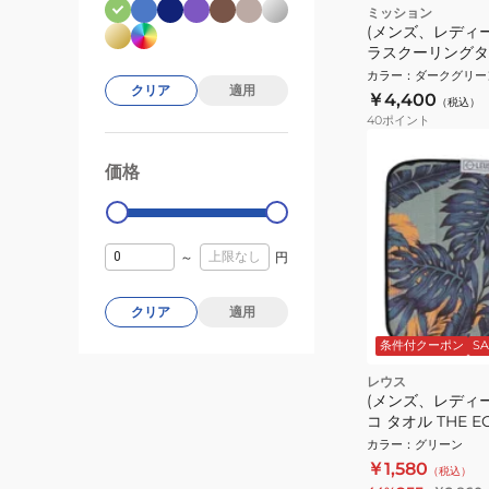
ミッション
(メンズ、レディ
ラスクーリングタオル
カラー
：
ダークグリー
クリア
適用
￥4,400
（税込）
40
ポイント
価格
99000
0
～
円
クリア
適用
条件付クーポン
SA
レウス
(メンズ、レディ
コ タオル THE E
JUNGLE RUSH 
カラー
：
グリーン
￥1,580
（税込）