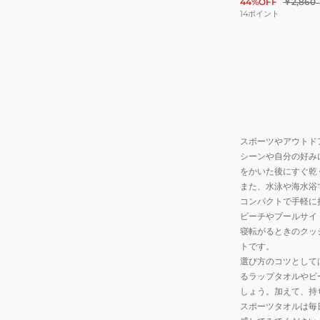
44%OFF
￥2,860
14
ポイント
スポーツやアウトド
シーンや自分の好み
をかいた後にすぐ乾
また、水泳や海水浴
コンパクトで手軽に
ビーチやプールサイ
寝転がるときのクッ
トです。
選び方のコツとして
るラップタオルやビ
しょう。加えて、持
スポーツタオルは毎