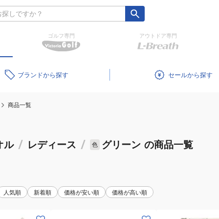
ゴルフ専門
アウトドア専門
ブランド
セール
商品一覧
オル
/
レディース
/
グリーン
の商品一覧
色
人気順
新着順
価格が安い順
価格が高い順