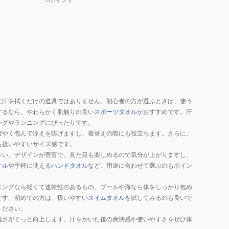
だ汗を拭くだけの道具ではありません。初心者の方が選ぶときは、使う
するなら、やわらかく肌触りの良い
スポーツタオル
がおすすめです。汗
ングやランニングにぴったりです。
ばやく包んで冷えを防げますし、着替えの際にも役立ちます。さらに、
も扱いやすいサイズ感です。
さい。デザインが豊富で、見た目も楽しめるので気分が上がりますし、
オル
や手軽に使える
ハンドタオル
など、用途に合わせて選ぶのもポイン
ニングなら軽くて速乾性のあるもの、プールや海なら体をしっかり包め
です。初めての方は、扱いやすい
スイムタオル
を試してみるのも良いで
ください。
適さがぐっと向上します。汗をかいた後の爽快感や使いやすさをぜひ体