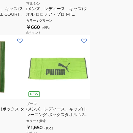
マルシン
ス、キッズ)ス
(メンズ、レディース、キッズ)タ
L COURT
オル ロロノア・ゾロ MT
6765003800
カラー
：
グリーン
￥660
（税込）
6
ポイント
NEW
プーマ
)ボックス タ
(メンズ、レディース、キッズ)ト
レーニング ボックスタオル N2
05466908
カラー
：
黄緑
￥1,650
（税込）
15
ポイント