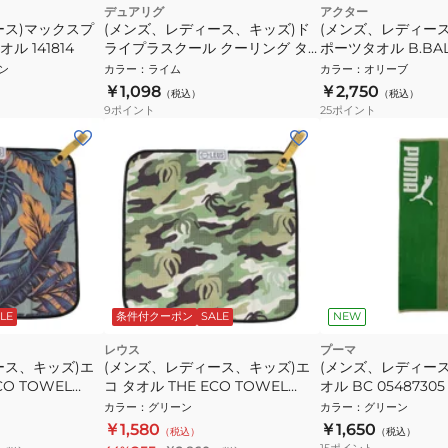
デュアリグ
アクター
ース)マックスプ
(メンズ、レディース、キッズ)ド
(メンズ、レディー
 141814
ライプラスクール クーリング タ
ポーツタオル B.BAL
オル 6S0001-LAAC-911ES LIM
224-010021 OL
ン
カラー
：
ライム
カラー
：
オリーブ
￥1,098
￥2,750
（税込）
（税込）
9
ポイント
25
ポイント
LE
条件付クーポン
SALE
NEW
レウス
プーマ
ース、キッズ)エ
(メンズ、レディース、キッズ)エ
(メンズ、レディース
CO TOWEL
コ タオル THE ECO TOWEL
オル BC 05487305
08FTTRJRGR
ISLAND CAMO 08FTTRICGR
カラー
：
グリーン
カラー
：
グリーン
￥1,580
￥1,650
（税込）
（税込）
15
ポイント