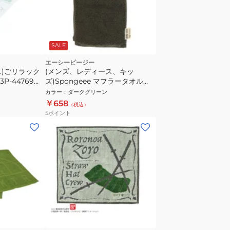
SALE
エーシーピージー
ス)ごリラック
(メンズ、レディース、キッ
P-44769
ズ)Spongeee マフラータオル
911PA0AZ6827GRN
カラー
：
ダークグリーン
￥658
（税込）
5
ポイント