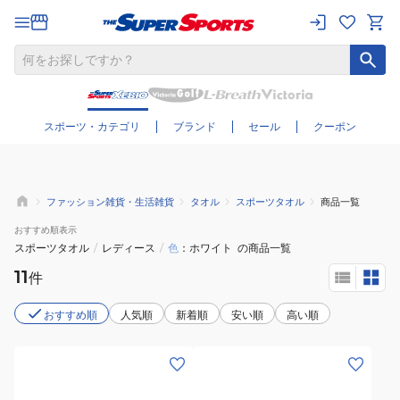
さらに絞り込む
スポーツ・カテゴリ
ブランド
セール
クーポン
ファッション雑貨・生活雑貨
タオル
スポーツタオル
商品一覧
おすすめ
順表示
スポーツタオル
/
レディース
/
色
ホワイト
の商品一覧
11
件
おすすめ順
人気順
新着順
安い順
高い順