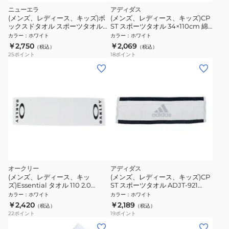
ニューエラ
アディダス
(メンズ、レディース、キッズ)ボ
(メンズ、レディース、キッズ)CP
ックスドタオル スポーツタオル
ST スポーツタオル 34×110cm 綿
フラッグロゴ 13644689
100% 白 ADJT-953 WHT
カラー
：
ホワイト
カラー
：
ホワイト
￥2,750
￥2,069
（税込）
（税込）
25
ポイント
18
ポイント
オークリー
アディダス
(メンズ、レディース、キッ
(メンズ、レディース、キッズ)CP
ズ)Essential タオル 110 2.0
ST スポーツタオル ADJT-921
FOS902418-100
WHT
カラー
：
ホワイト
カラー
：
ホワイト
￥2,420
￥2,189
（税込）
（税込）
22
ポイント
19
ポイント