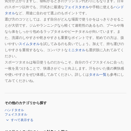
気分が上がりますし、寝転がるときのクッション代わりにもなります。日常
のスポーツ以外でも、汗拭きに最適な
フェイスタオル
や手軽に使える
ハンド
タオル
など、用途に合わせて選ぶのもポイントです。
選び方のコツとしては、まず自分がどんな場面で使うかをはっきりさせるこ
とが大切です。ジムやランニングなら軽くて速乾性のあるもの、プールや海
なら体をしっかり包めるラップタオルやビーチタオルが向いています。ま
た、洗濯のしやすさや乾きやすさも重要なポイントです。初めての方は、扱
いやすい
スイムタオル
を試してみるのも良いでしょう。加えて、持ち運びの
しやすさを重視するなら、コンパクトな
ミニタオル
も選択肢に入れてみてく
ださい。
スポーツタオルは毎日使うものだからこそ、自分のライフスタイルに合った
一枚を見つけることで、快適さがぐっと向上します。汗をかいた後の爽快感
や使いやすさをぜひ体感してみてください。詳しくは
タオル一覧
も参考にし
てみてくださいね。
その他のカテゴリから探す
ハンドタオル
フェイスタオル
すべて表示する