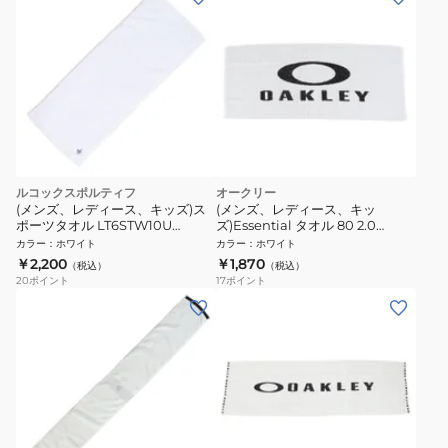
ルコックスポルティフ
オークリー
(メンズ、レディース、キッズ)ス
(メンズ、レディース、キッ
ポーツタオル LT6STW10U
ズ)Essential タオル 80 2.0
WH00
FOS902419-100
カラー
：
ホワイト
カラー
：
ホワイト
￥2,200
￥1,870
（税込）
（税込）
20
ポイント
17
ポイント