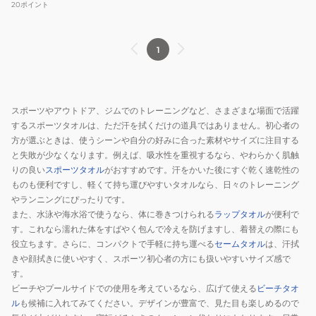
20
ポイント
1
スポーツやアウトドア、ジムでのトレーニングなど、さまざまな場面で活躍
するスポーツタオルは、ただ汗を拭くだけの道具ではありません。初心者の
方が選ぶときは、使うシーンや自分の好みに合った素材やサイズに注目する
と失敗が少なくなります。例えば、吸水性を重視するなら、やわらかく肌触
りの良い
スポーツタオル
がおすすめです。汗をかいた後にすぐ乾く速乾性の
ものも便利ですし、軽くて持ち運びやすいタオルなら、日々のトレーニング
やランニングにぴったりです。
また、水泳や海水浴で使うなら、体に巻きつけられる
ラップタオル
が便利で
す。これなら濡れた体をすばやく包んで冷えを防げますし、着替えの際にも
役立ちます。さらに、コンパクトで手軽に持ち運べる
セームタオル
は、汗拭
きや顔拭きに使いやすく、スポーツ初心者の方にも扱いやすいサイズ感で
す。
ビーチやプールサイドでの使用を考えているなら、広げて使える
ビーチタオ
ル
も候補に入れてみてください。デザインが豊富で、見た目も楽しめるので