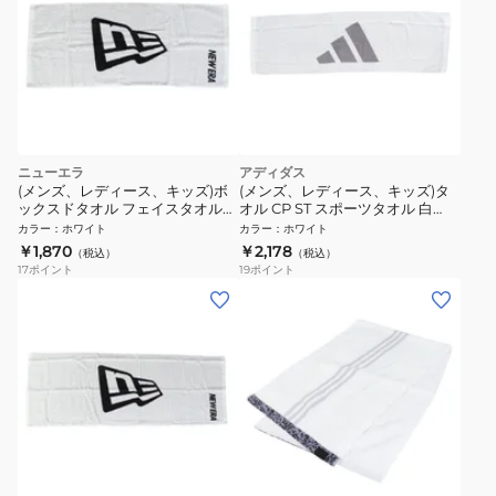
ニューエラ
アディダス
(メンズ、レディース、キッズ)ボ
(メンズ、レディース、キッズ)タ
ックスドタオル フェイスタオル
オル CP ST スポーツタオル 白
フラッグロゴ 13644691
110×34cm ADJT-962 WHT マフ
カラー
：
ホワイト
カラー
：
ホワイト
ラータオル プレゼント ギフト 抗
￥1,870
￥2,178
（税込）
（税込）
菌 防臭
17
ポイント
19
ポイント