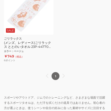
SALE
ごリラックス
(メンズ、レディース)ごリラック
ス ととのいタオル 23P-44770
BEG
カラー
：
ベージュ
￥749
（税込）
6
ポイント
1
スポーツやアウトドア、ジムでのトレーニングなど、さまざまな場面で活躍
するスポーツタオルは、ただ汗を拭くだけの道具ではありません。初心者の
方が選ぶときは、使うシーンや自分の好みに合った素材やサイズに注目する