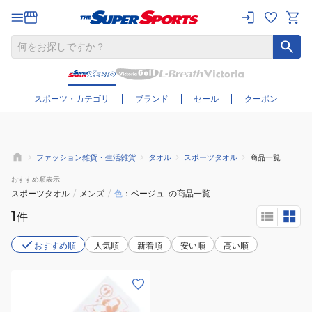
さらに絞り込む
スポーツ・カテゴリ
ブランド
セール
クーポン
ファッション雑貨・生活雑貨
タオル
スポーツタオル
商品一覧
おすすめ
順表示
スポーツタオル
/
メンズ
/
色
ベージュ
の商品一覧
1
件
おすすめ順
人気順
新着順
安い順
高い順