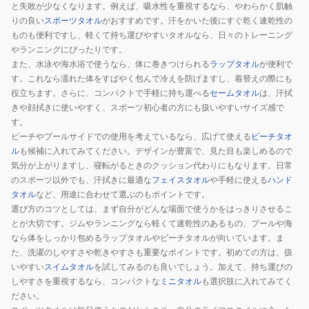
と失敗が少なくなります。例えば、吸水性を重視するなら、やわらかく肌触
りの良い
スポーツタオル
がおすすめです。汗をかいた後にすぐ乾く速乾性の
ものも便利ですし、軽くて持ち運びやすいタオルなら、日々のトレーニング
やランニングにぴったりです。
また、水泳や海水浴で使うなら、体に巻きつけられる
ラップタオル
が便利で
す。これなら濡れた体をすばやく包んで冷えを防げますし、着替えの際にも
役立ちます。さらに、コンパクトで手軽に持ち運べる
セームタオル
は、汗拭
きや顔拭きに使いやすく、スポーツ初心者の方にも扱いやすいサイズ感で
す。
ビーチやプールサイドでの使用を考えているなら、広げて使える
ビーチタオ
ル
も候補に入れてみてください。デザインが豊富で、見た目も楽しめるので
気分が上がりますし、寝転がるときのクッション代わりにもなります。日常
のスポーツ以外でも、汗拭きに最適な
フェイスタオル
や手軽に使える
ハンド
タオル
など、用途に合わせて選ぶのもポイントです。
選び方のコツとしては、まず自分がどんな場面で使うかをはっきりさせるこ
とが大切です。ジムやランニングなら軽くて速乾性のあるもの、プールや海
なら体をしっかり包めるラップタオルやビーチタオルが向いています。ま
た、洗濯のしやすさや乾きやすさも重要なポイントです。初めての方は、扱
いやすい
スイムタオル
を試してみるのも良いでしょう。加えて、持ち運びの
しやすさを重視するなら、コンパクトな
ミニタオル
も選択肢に入れてみてく
ださい。