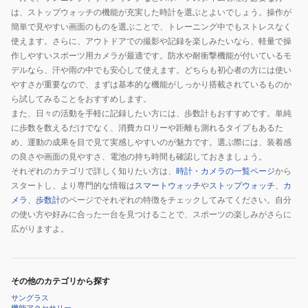
は、ストップウォッチの機能が充実した時計を選ぶとよいでしょう。操作が
簡単で見やすい画面のものを選ぶことで、トレーニング中でもストレスなく
使えます。さらに、アウトドアでの撮影や記録を楽しみたいなら、軽量で操
作しやすいスポーツ用カメラが最適です。防水や耐衝撃機能が付いているモ
デルなら、汗や雨の中でも安心して使えます。どちらも初心者の方には使い
やすさが重要なので、まずは基本的な機能がしっかり搭載されているものか
ら試してみることをおすすめします。
また、日々の活動を手軽に記録したい方には、歩数計もおすすめです。単純
に歩数を数えるだけでなく、消費カロリーや距離も測れるタイプもあるた
め、運動の成果を目で見て実感しやすいのが魅力です。選ぶ際には、装着感
の良さや画面の見やすさ、電池の持ち時間も確認しておきましょう。
それぞれのカテゴリで詳しく知りたい方は、
時計・カメラの一覧ページ
から
スタートし、より専門的な情報は
スマートウォッチ
や
ストップウォッチ
、
カ
メラ
、
歩数計
のページでそれぞれの特徴をチェックしてみてください。自分
の使い方や好みに合った一台を見つけることで、スポーツの楽しみがさらに
広がりますよ。
その他のカテゴリから探す
サングラス