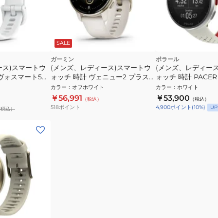
SALE
ガーミン
ポラール
ース)スマートウ
(メンズ、レディース)スマートウ
(メンズ、レディー
ヴォスマート5
ォッチ 時計 ヴェニュー2 プラス
ォッチ 時計 PACER
te S/M 010-
Venu 2 Plus White / Cream
トレッドSーL 90010
カラー
：
オフホワイト
カラー
：
ホワイト
Gold 010-02496-42
￥56,991
￥53,900
（税込）
（税込）
518
ポイント
4,900
ポイント
(
10
%)
UP
（税込）