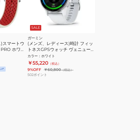
SALE
ガーミン
ス)スマートウ
(メンズ、レディース)時計 フィッ
 PRO ホワイ
トネスGPSウォッチ ヴェニュー
2180
3V Venu 3V White 010-02784-
カラー
：
ホワイト
40
￥55,220
（税込）
9%OFF
￥60,800
（税込）
502
ポイント