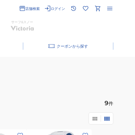
店舗検索
ログイン
サーフ&スノー
クーポン
9
件