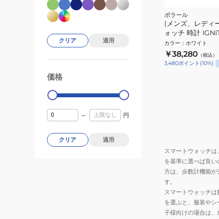
ポラール
(メンズ、レディ
ォッチ 時計 IGNI
クリア
適用
ャンパン 900851
カラー
：
ホワイト
￥38,280
（税込）
3,480
ポイント
(
10
%)
価格
99000
0
～
円
クリア
適用
スマートウォッチは
を基準に選べば良い
方は、歩数計機能が
す。
スマートウォッチは
を選ぶと、服装やシ
子様向けの場合は、