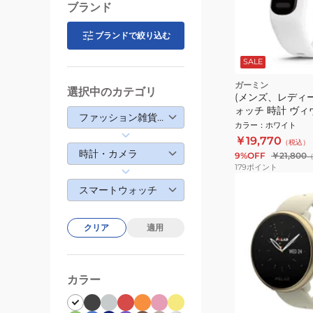
ブランド
ブランドで絞り込む
SALE
ガーミン
選択中のカテゴリ
(メンズ、レディ
ォッチ 時計 ヴィ
ファッション雑貨・生活雑貨
vivosmart 5 Whi
カラー
：
ホワイト
02645-61
￥19,770
（税込）
時計・カメラ
9%OFF
￥21,800
179
ポイント
スマートウォッチ
クリア
適用
カラー