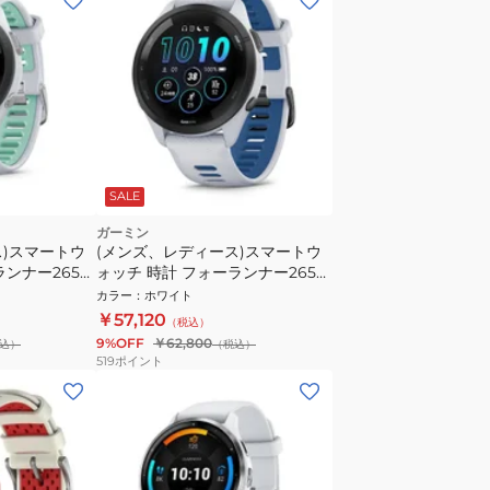
SALE
ガーミン
ス)スマートウ
(メンズ、レディース)スマートウ
ランナー265S
ォッチ 時計 フォーランナー265
010-02810-44
Forerunner 265 010-02810-41
カラー
：
ホワイト
￥57,120
（税込）
9%OFF
￥62,800
込）
（税込）
519
ポイント