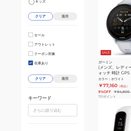
キッズ
クリア
適用
セール
アウトレット
SALE
クーポン対象
ガーミン
在庫あり
(メンズ、レディ
ォッチ 時計 GP
955 FORERUNN
クリア
適用
カラー
：
ホワイト
Power White 01
￥77,160
（税込）
9%OFF
￥84,800
701
ポイント
キーワード