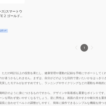
ース)スマートウ
TE 2 ゴールドシ
85
UP
1
、ただの時計以上の役割を果たし、健康管理や運動の記録を手軽にサポートしてく
のか迷うかもしれません。まずは、自分がどのような目的で使いたいかをはっきり
充実したモデルがおすすめですし、ランニングやサイクリングなどの運動を本格的に
腕時計のように身につけるものですから、デザインや装着感も重要なポイントです
ーンを問わず使いやすくなるでしょう。逆に男性は、画面の見やすさや耐久性を重
成長に合わせてベルトの調整がしやすく、簡単に操作できるシンプルな機能を持つ