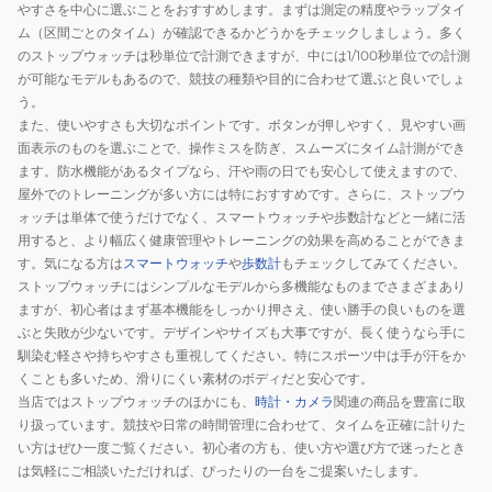
やすさを中心に選ぶことをおすすめします。まずは測定の精度やラップタイ
ム（区間ごとのタイム）が確認できるかどうかをチェックしましょう。多く
のストップウォッチは秒単位で計測できますが、中には1/100秒単位での計測
が可能なモデルもあるので、競技の種類や目的に合わせて選ぶと良いでしょ
う。
また、使いやすさも大切なポイントです。ボタンが押しやすく、見やすい画
面表示のものを選ぶことで、操作ミスを防ぎ、スムーズにタイム計測ができ
ます。防水機能があるタイプなら、汗や雨の日でも安心して使えますので、
屋外でのトレーニングが多い方には特におすすめです。さらに、ストップウ
ォッチは単体で使うだけでなく、スマートウォッチや歩数計などと一緒に活
用すると、より幅広く健康管理やトレーニングの効果を高めることができま
す。気になる方は
スマートウォッチ
や
歩数計
もチェックしてみてください。
ストップウォッチにはシンプルなモデルから多機能なものまでさまざまあり
ますが、初心者はまず基本機能をしっかり押さえ、使い勝手の良いものを選
ぶと失敗が少ないです。デザインやサイズも大事ですが、長く使うなら手に
馴染む軽さや持ちやすさも重視してください。特にスポーツ中は手が汗をか
くことも多いため、滑りにくい素材のボディだと安心です。
当店ではストップウォッチのほかにも、
時計・カメラ
関連の商品を豊富に取
り扱っています。競技や日常の時間管理に合わせて、タイムを正確に計りた
い方はぜひ一度ご覧ください。初心者の方も、使い方や選び方で迷ったとき
は気軽にご相談いただければ、ぴったりの一台をご提案いたします。