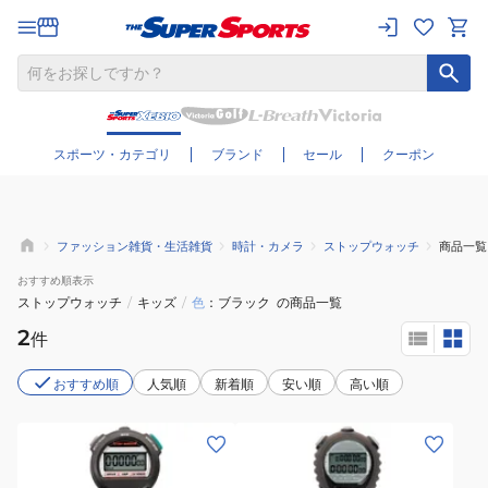
さらに絞り込む
スポーツ・カテゴリ
ブランド
セール
クーポン
ファッション雑貨・生活雑貨
時計・カメラ
ストップウォッチ
商品一覧
おすすめ
順表示
ストップウォッチ
/
キッズ
/
色
ブラック
の商品一覧
2
件
おすすめ順
人気順
新着順
安い順
高い順