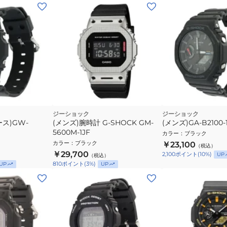
ジーショック
ジーショック
ス)GW-
(メンズ)腕時計 G‐SHOCK GM-
(メンズ)GA-B2100-
5600M-1JF
カラー
：
ブラック
カラー
：
ブラック
￥23,100
（税込）
￥29,700
2,100
ポイント
(
10
%)
UP
（税込）
810
ポイント
(
3
%)
UP
UP