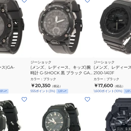
ジーショック
ジーショック
ス)GA-
(メンズ、レディース、キッズ)腕
(メンズ、レディース)
時計 G-SHOCK 黒 ブラック GA-
2100-1A1JF
2000S-1AJF
カラー
：
ブラック
カラー
：
ブラック
￥20,350
￥17,600
（税込）
（税込）
555
ポイント
(
3
%)
1,600
ポイント
(
10
%)
UP
UP
UP