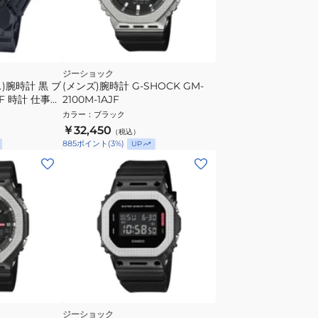
ジーショック
)腕時計 黒 ブ
(メンズ)腕時計 G‐SHOCK GM-
JF 時計 仕事
2100M-1AJF
カラー
：
ブラック
￥32,450
（税込）
885
ポイント
(
3
%)
UP
ジーショック