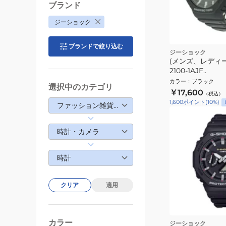
ブランド
ジーショック
ブランドで絞り込む
ジーショック
(メンズ、レディー
2100-1AJF..
カラー
：
ブラック
選択中のカテゴリ
￥17,600
（税込）
1,600
ポイント
(
10
%)
ファッション雑貨・生活雑貨
時計・カメラ
時計
クリア
適用
カラー
ジーショック