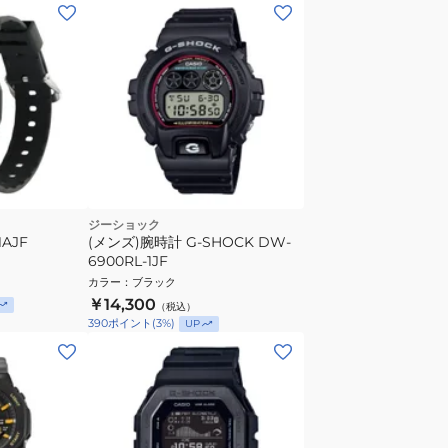
ジーショック
1AJF
(メンズ)腕時計 G‐SHOCK DW-
6900RL-1JF
カラー
：
ブラック
￥14,300
（税込）
390
ポイント
(
3
%)
UP