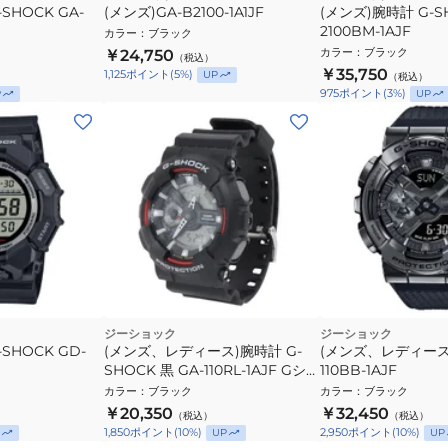
SHOCK GA-
(メンズ)GA-B2100-1A1JF
(メンズ)腕時計 G‐S
2100BM-1AJF
カラー
：
ブラック
カラー
：
ブラック
￥24,750
（税込）
￥35,750
1,125
ポイント
(
5
%)
UP
（税込）
975
ポイント
(
3
%)
P
UP
ジーショック
ジーショック
SHOCK GD-
(メンズ、レディース)腕時計 G-
(メンズ、レディース)
SHOCK 黒 GA-110RL-1AJF Gショ
110BB-1AJF
ック アナログ腕時計 アナログ 定
カラー
：
ブラック
カラー
：
ブラック
番 タフネス プレゼント ギフト
￥20,350
￥32,450
（税込）
（税込）
1,850
ポイント
(
10
%)
2,950
ポイント
(
10
%)
UP
UP