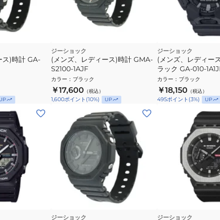
ジーショック
ジーショック
ス)時計 GA-
(メンズ、レディース)時計 GMA-
(メンズ、レディース
S2100-1AJF
ラック GA-010-1A1
会社
カラー
：
ブラック
カラー
：
ブラック
￥17,600
￥18,150
（税込）
（税込）
1,600
ポイント
(
10
%)
495
ポイント
(
3
%)
UP
UP
UP
ジーショック
ジーショック