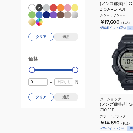
(メンズ)腕時計 G‐
2100-RL-1AJF
カラー
：
ブラック
￥17,600
（税込）
480
ポイント
(
3
%)
U
クリア
適用
価格
99000
0
～
円
クリア
適用
ジーショック
(メンズ)腕時計 G‐
010-1JF
カラー
：
ブラック
￥14,850
（税込）
405
ポイント
(
3
%)
UP