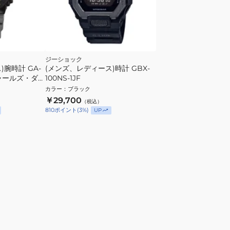
ジーショック
腕時計 GA-
(メンズ、レディース)時計 GBX-
 チャールズ・ダー
100NS-1JF
レーションモデ
カラー
：
ブラック
ウドリ
￥29,700
（税込）
810
ポイント
(
3
%)
UP