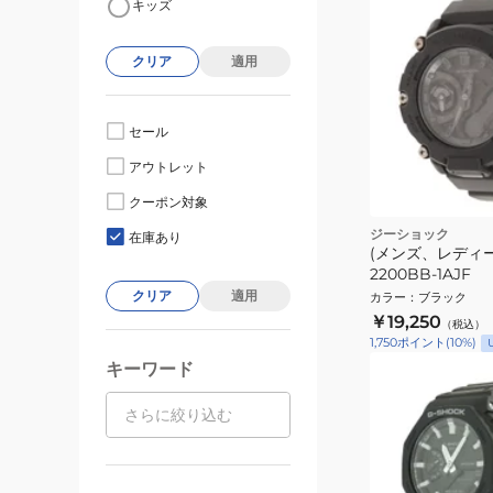
キッズ
クリア
適用
セール
アウトレット
クーポン対象
ジーショック
在庫あり
(メンズ、レディー
2200BB-1AJF
クリア
適用
カラー
：
ブラック
￥19,250
（税込）
1,750
ポイント
(
10
%)
キーワード