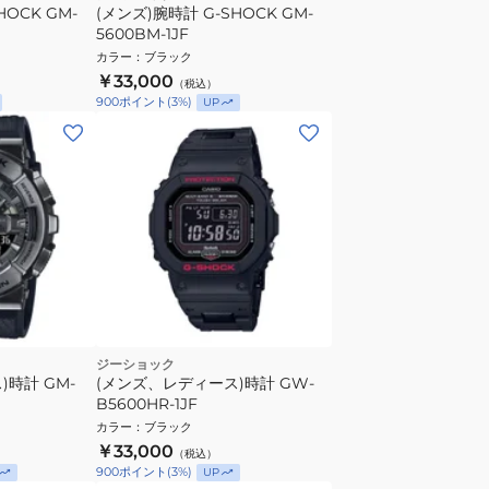
HOCK GM-
(メンズ)腕時計 G‐SHOCK GM-
5600BM-1JF
カラー
：
ブラック
￥33,000
（税込）
900
ポイント
(
3
%)
UP
ジーショック
時計 GM-
(メンズ、レディース)時計 GW-
B5600HR-1JF
カラー
：
ブラック
￥33,000
（税込）
900
ポイント
(
3
%)
UP