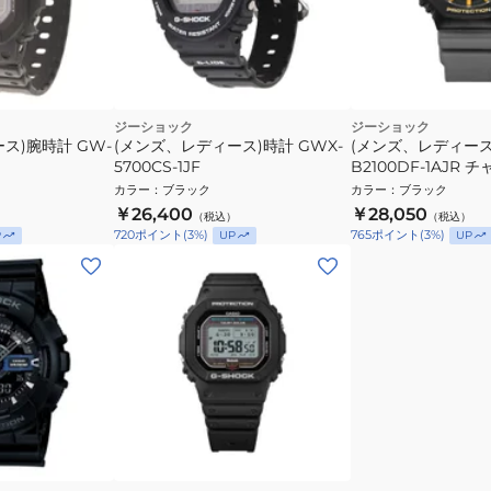
ジーショック
ジーショック
ス)腕時計 GW-
(メンズ、レディース)時計 GWX-
(メンズ、レディース)
5700CS-1JF
B2100DF-1AJR
ウィン財団 コラボ
カラー
：
ブラック
カラー
：
ブラック
ル ガラパゴスアホ
￥26,400
￥28,050
（税込）
（税込）
720
ポイント
(
3
%)
765
ポイント
(
3
%)
P
UP
UP