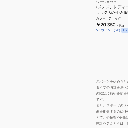
ジーショック
(メンズ、レディー
ラック GA-110-1
カラー
：
ブラック
￥20,350
（税込）
555
ポイント
(
3
%)
UP
スポーツを始めると
タイプの時計を選べ
の際に歩数や距離を
です。
また、スポーツのタ
果を把握するのに便
えて、心拍数や睡眠
時計を選ぶときは、