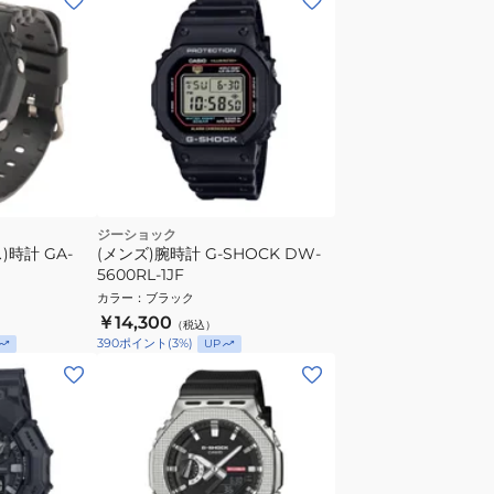
ジーショック
時計 GA-
(メンズ)腕時計 G‐SHOCK DW-
5600RL-1JF
カラー
：
ブラック
￥14,300
（税込）
390
ポイント
(
3
%)
UP