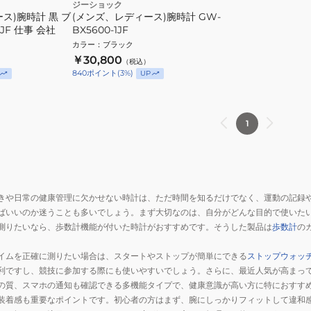
ジーショック
ス)腕時計 黒 ブ
(メンズ、レディース)腕時計 GW-
BJF 仕事 会社
BX5600-1JF
カラー
：
ブラック
￥30,800
（税込）
840
ポイント
(
3
%)
UP
1
きや日常の健康管理に欠かせない時計は、ただ時間を知るだけでなく、運動の記録
ばいいのか迷うことも多いでしょう。まず大切なのは、自分がどんな目的で使いた
測りたいなら、歩数計機能が付いた時計がおすすめです。そうした製品は
歩数計
の
イムを正確に測りたい場合は、スタートやストップが簡単にできる
ストップウォッ
利ですし、競技に参加する際にも使いやすいでしょう。さらに、最近人気が高まっ
の質、スマホの通知も確認できる多機能タイプで、健康意識が高い方に特におすす
装着感も重要なポイントです。初心者の方はまず、腕にしっかりフィットして違和