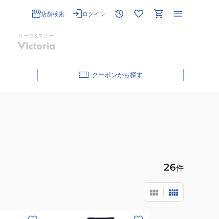
店舗検索
ログイン
サーフ&スノー
クーポン
26
件