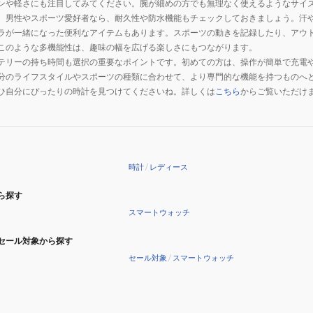
ンや軽さにも注目してみてください。腕が細めの方でも無理なく使えるようなサイ
。男性やスポーツ愛好者なら、耐久性や防水機能もチェックしておきましょう。汗
ラが一緒になった便利なアイテムもあります。スポーツの動きを記録したり、アウ
このような多機能性は、趣味の幅を広げる楽しさにもつながります。
テリーの持ち時間も選択の重要なポイントです。初めての方は、操作が簡単で充電
分のライフスタイルやスポーツの種類に合わせて、より専門的な機能を持つものへ
ひ自分にぴったりの時計を見つけてくださいね。詳しくは
こちら
からご覧いただけ
時計
/
レディース
ら探す
スマートウォッチ
セール対象から探す
セール対象
/
スマートウォッチ