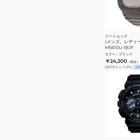
ジーショック
(メンズ、レディー
M5610U-1BJF
カラー
：
ブラック
￥24,200
（税込）
660
ポイント
(
3
%)
U