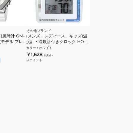
その他ブランド
)腕時計 GM-
(メンズ、レディース、キッズ)温
限定モデル プレ
度計・湿度計付きクロック HO-
ション 白
001
カラー
：
ホワイト
￥1,628
（税込）
14
ポイント