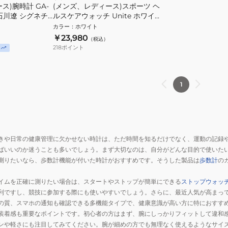
ス)腕時計 GA-
(メンズ、レディース)スポーツ ヘ
JR 石川遼 シグネチ
ルスケアウォッチ Unite ホワイト
S-L 900108444
カラー
：
ホワイト
￥23,980
（税込）
218
ポイント
1
きや日常の健康管理に欠かせない時計は、ただ時間を知るだけでなく、運動の記録
ばいいのか迷うことも多いでしょう。まず大切なのは、自分がどんな目的で使いた
測りたいなら、歩数計機能が付いた時計がおすすめです。そうした製品は
歩数計
の
イムを正確に測りたい場合は、スタートやストップが簡単にできる
ストップウォッ
利ですし、競技に参加する際にも使いやすいでしょう。さらに、最近人気が高まっ
の質、スマホの通知も確認できる多機能タイプで、健康意識が高い方に特におすす
装着感も重要なポイントです。初心者の方はまず、腕にしっかりフィットして違和
ンや軽さにも注目してみてください。腕が細めの方でも無理なく使えるようなサイ