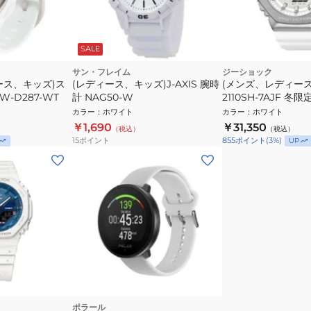
SALE
サン・フレイム
ジーショック
ース、キッズ)ス
(レディース、キッズ)J-AXIS 腕時
(メンズ、レディース
-D287-WT
計 NAG50-W
2110SH-7AJF 冬
シャスハートコレク
カラー
：
ホワイト
カラー
：
ホワイト
￥1,690
￥31,350
（税込）
（税込）
15
ポイント
855
ポイント
(
3
%)
UP
ポラール