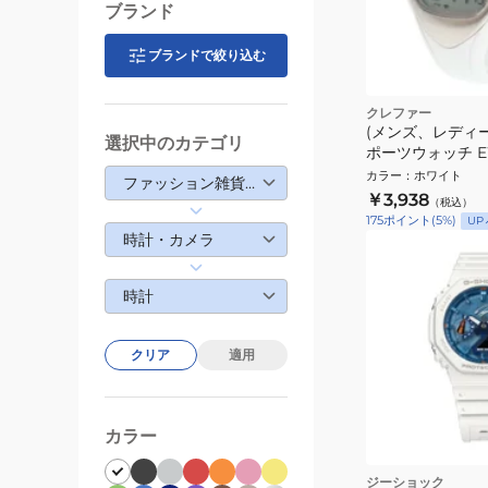
ブランド
ブランドで絞り込む
クレファー
(メンズ、レディ
選択中のカテゴリ
ポーツウォッチ EW
カラー
：
ホワイト
ファッション雑貨・生活雑貨
￥3,938
（税込）
175
ポイント
(
5
%)
UP
時計・カメラ
時計
クリア
適用
カラー
ジーショック