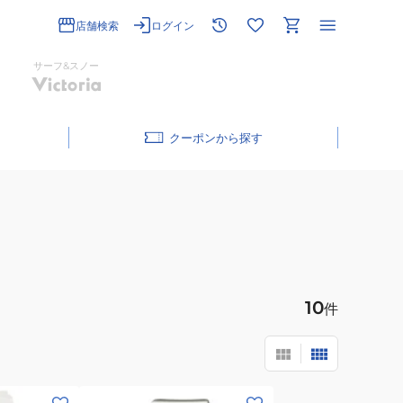
店舗検索
ログイン
サーフ&スノー
クーポン
10
件