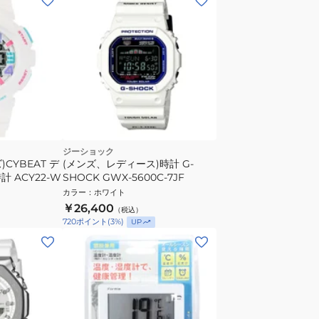
ジーショック
CYBEAT デ
(メンズ、レディース)時計 G-
 ACY22-W
SHOCK GWX-5600C-7JF
カラー
：
ホワイト
￥26,400
（税込）
720
ポイント
(
3
%)
UP