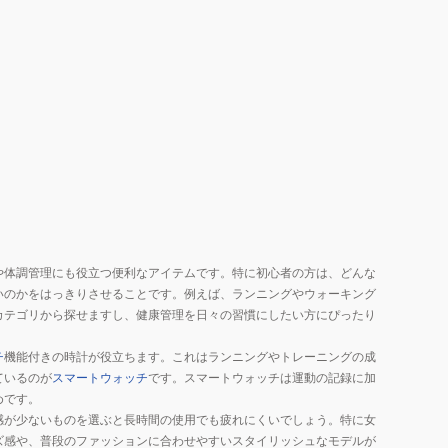
や体調管理にも役立つ便利なアイテムです。特に初心者の方は、どんな
いのかをはっきりさせることです。例えば、ランニングやウォーキング
カテゴリから探せますし、健康管理を日々の習慣にしたい方にぴったり
チ
機能付きの時計が役立ちます。これはランニングやトレーニングの成
ているのが
スマートウォッチ
です。スマートウォッチは運動の記録に加
めです。
感が少ないものを選ぶと長時間の使用でも疲れにくいでしょう。特に女
ズ感や、普段のファッションに合わせやすいスタイリッシュなモデルが