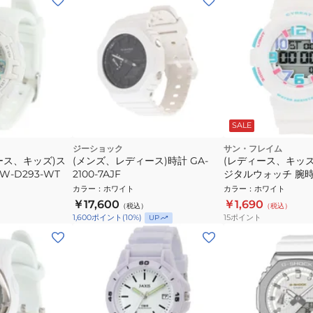
SALE
ジーショック
サン・フレイム
ース、キッズ)ス
(メンズ、レディース)時計 GA-
(レディース、キッズ)
-D293-WT
2100-7AJF
ジタルウォッチ 腕時計
カラー
：
ホワイト
カラー
：
ホワイト
￥17,600
￥1,690
（税込）
（税込）
15
ポイント
1,600
ポイント
(
10
%)
UP