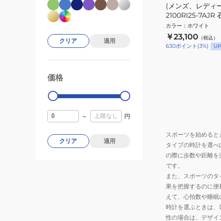
(メンズ、レディー
2100RI25-7A
ャーモデル
カラー
：
ホワイト
￥23,100
（税込）
クリア
適用
630
ポイント
(
3
%)
UP
価格
99000
0
～
円
スポーツを始めると
クリア
適用
タイプの時計を選べ
の際に歩数や距離を
です。
また、スポーツのタ
果を把握するのに便
えて、心拍数や睡眠
時計を選ぶときは、
性の場合は、デザイ