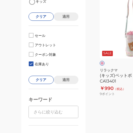
キッズ
ッ
ズ)
クリア
適用
ペ
ッ
ト
セール
ボ
ピ
アウトレット
ト
ン
ク
SALE
ル
クーポン対象
ポ
在庫あり
ー
リラックマ
(キッズ)ペット
チ
クリア
適用
CA13401
CA13401
￥990
（税込）
9
ポイント
キーワード