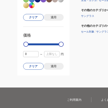
水筒・ボトル
/
セール
その他のカテゴリか
サングラス
クリア
適用
その他のカテゴリの
セール対象
/
サングラ
価格
99000
0
～
円
クリア
適用
ご利用案内
よく