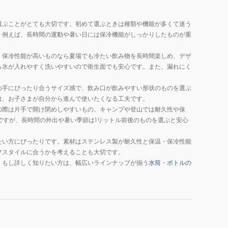
選ぶことがとても大切です。初めて選ぶときは種類や機能が多くて迷う
。例えば、長時間の運動や暑い日には保冷機能がしっかりしたものが重
、保冷性能が高いものなら夏場でも冷たい飲み物を長時間楽しめ、デザ
ら氷が入れやすく洗いやすいので衛生面でも安心です。また、漏れにく
の手にぴったり合うサイズ感で、飲み口が飲みやすい形状のものを選ぶ
は、お子さまが自分から進んで使いたくなる工夫です。
の際は片手で開け閉めしやすいもの、キャンプや登山では耐久性や保
分ですが、長時間の外出や暑い季節は1リットル前後のものを選ぶと安心
たい方にぴったりです。素材はステンレス製が耐久性と保温・保冷性能
フスタイルに合うかを考えることも大切です。
。もし詳しく知りたい方は、幅広いラインナップが揃う
水筒・ボトルの