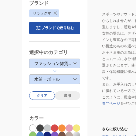
ブランド
リラックマ
スポーツやアウトド
かもしれませんが、
宝しますし、通勤や
ブランドで絞り込む
女性の場合は、デザ
インも豊富なので毎
い構造のものを選べ
選択中のカテゴリ
お子さま用の水筒は
とスムーズに水分補
ファッション雑貨・生活雑貨
選ぶときはまず、使
温・保冷機能に優れ
です。
水筒・ボトル
また、お手入れのし
に優れている一方で
クリア
適用
このように、用途や
専門ページ
をぜひご
カラー
さらに絞り込む