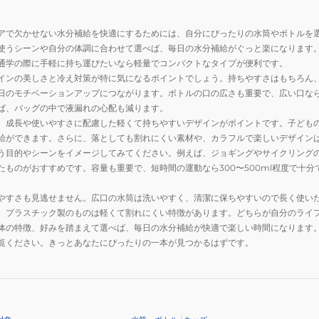
アで欠かせない水分補給を快適にするためには、自分にぴったりの水筒やボトルを
使うシーンや自分の体調に合わせて選べば、毎日の水分補給がぐっと楽になります
通学の際に手軽に持ち運びたいなら軽量でコンパクトなタイプが便利です。
インの美しさと冷え対策が特に気になるポイントでしょう。持ちやすさはもちろん
日のモチベーションアップにつながります。ボトルの口の広さも重要で、広い口な
ば、バッグの中で液漏れの心配も減ります。
、成長や使いやすさに配慮した軽くて持ちやすいデザインがポイントです。子ども
給ができます。さらに、落としても割れにくい素材や、カラフルで楽しいデザイン
う目的やシーンをイメージしてみてください。例えば、ジョギングやサイクリング
たものがおすすめです。容量も重要で、短時間の運動なら300〜500ml程度で十
やすさも見逃せません。広口の水筒は洗いやすく、清潔に保ちやすいので長く使い
、プラスチック製のものは軽くて割れにくい特徴があります。どちらが自分のライ
体の特徴、好みを踏まえて選べば、毎日の水分補給が快適で楽しい時間になります
覧ください。きっとあなたにぴったりの一本が見つかるはずです。