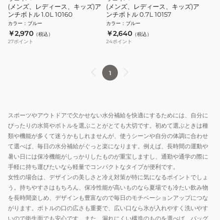
(メンズ、レディース、キッズ)ア
(メンズ、レディース、キッズ)ア
ンチボトル 1.0L 10160
ンチボトル 0.7L 10157
カラー
：
ブルー
カラー
：
ブルー
￥2,970
￥2,640
（税込）
（税込）
27
ポイント
24
ポイント
1
スポーツやアウトドアで欠かせない水分補給を快適にするためには、自分に
ぴったりの水筒やボトルを選ぶことがとても大切です。初めて選ぶときは種
類や機能が多くて迷うかもしれませんが、使うシーンや自分の体調に合わせ
て選べば、毎日の水分補給がぐっと楽になります。例えば、長時間の運動や
暑い日には保冷機能がしっかりしたものが重宝しますし、通勤や通学の際に
手軽に持ち運びたいなら軽量でコンパクトなタイプが便利です。
女性の場合は、デザインの美しさと冷え対策が特に気になるポイントでしょ
う。持ちやすさはもちろん、保冷性能が高いものなら夏場でも冷たい飲み物
を長時間楽しめ、デザインも豊富なので毎日のモチベーションアップにつな
がります。ボトルの口の広さも重要で、広い口なら氷が入れやすく洗いやす
いので衛生面でも安心です。また、漏れにくい構造のものを選べば、バッグ