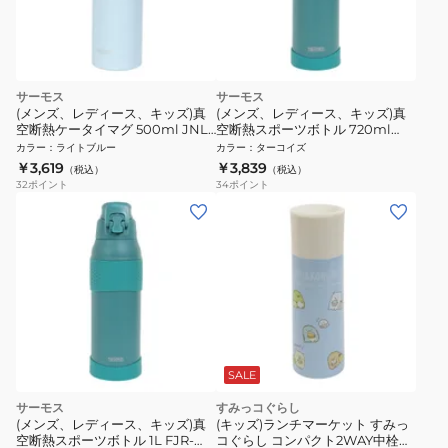
サーモス
サーモス
(メンズ、レディース、キッズ)真
(メンズ、レディース、キッズ)真
空断熱ケータイマグ 500ml JNL-
空断熱スポーツボトル 720ml
S500 ICB 水筒 保温 保冷 食洗器
FJR-720 TQS
カラー
：
ライトブルー
カラー
：
ターコイズ
対応 ライトブルー
￥3,619
￥3,839
（税込）
（税込）
32
ポイント
34
ポイント
SALE
サーモス
すみっコぐらし
(メンズ、レディース、キッズ)真
(キッズ)ランチマーケット すみっ
空断熱スポーツボトル 1L FJR-
コぐらし コンパクト2WAY中栓ス