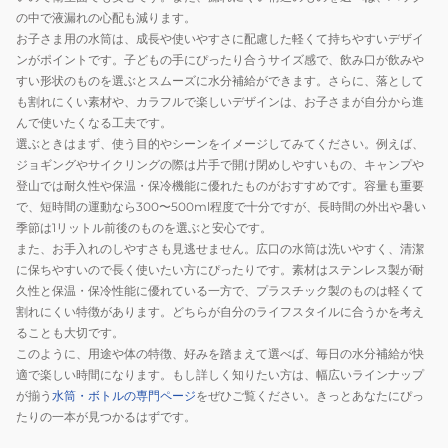
の中で液漏れの心配も減ります。
お子さま用の水筒は、成長や使いやすさに配慮した軽くて持ちやすいデザイ
ンがポイントです。子どもの手にぴったり合うサイズ感で、飲み口が飲みや
すい形状のものを選ぶとスムーズに水分補給ができます。さらに、落として
も割れにくい素材や、カラフルで楽しいデザインは、お子さまが自分から進
んで使いたくなる工夫です。
選ぶときはまず、使う目的やシーンをイメージしてみてください。例えば、
ジョギングやサイクリングの際は片手で開け閉めしやすいもの、キャンプや
登山では耐久性や保温・保冷機能に優れたものがおすすめです。容量も重要
で、短時間の運動なら300〜500ml程度で十分ですが、長時間の外出や暑い
季節は1リットル前後のものを選ぶと安心です。
また、お手入れのしやすさも見逃せません。広口の水筒は洗いやすく、清潔
に保ちやすいので長く使いたい方にぴったりです。素材はステンレス製が耐
久性と保温・保冷性能に優れている一方で、プラスチック製のものは軽くて
割れにくい特徴があります。どちらが自分のライフスタイルに合うかを考え
ることも大切です。
このように、用途や体の特徴、好みを踏まえて選べば、毎日の水分補給が快
適で楽しい時間になります。もし詳しく知りたい方は、幅広いラインナップ
が揃う
水筒・ボトルの専門ページ
をぜひご覧ください。きっとあなたにぴっ
たりの一本が見つかるはずです。