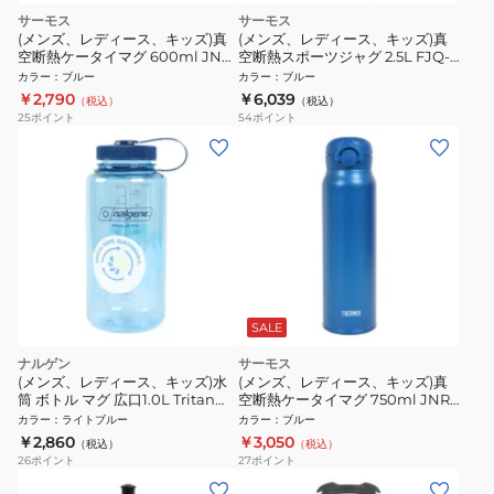
サーモス
サーモス
(メンズ、レディース、キッズ)真
(メンズ、レディース、キッズ)真
空断熱ケータイマグ 600ml JNR-
空断熱スポーツジャグ 2.5L FJQ-
603 MTB
2500 BL
カラー
：
ブルー
カラー
：
ブルー
￥2,790
￥6,039
（税込）
（税込）
25
ポイント
54
ポイント
SALE
ナルゲン
サーモス
(メンズ、レディース、キッズ)水
(メンズ、レディース、キッズ)真
筒 ボトル マグ 広口1.0L Tritan
空断熱ケータイマグ 750ml JNR-
Renew ベイビーブルー
753 MTB
カラー
：
ライトブルー
カラー
：
ブルー
91655NGWM1.0
￥2,860
￥3,050
（税込）
（税込）
26
ポイント
27
ポイント