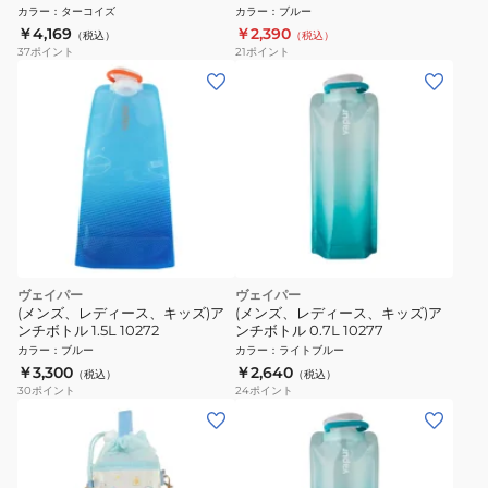
1000 TQS
テンレスボトル KA14802
カラー
：
ターコイズ
カラー
：
ブルー
￥4,169
￥2,390
（税込）
（税込）
37
ポイント
21
ポイント
ヴェイパー
ヴェイパー
(メンズ、レディース、キッズ)ア
(メンズ、レディース、キッズ)ア
ンチボトル 1.5L 10272
ンチボトル 0.7L 10277
カラー
：
ブルー
カラー
：
ライトブルー
￥3,300
￥2,640
（税込）
（税込）
30
ポイント
24
ポイント