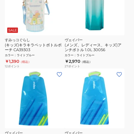
SALE
すみっコぐらし
ヴェイパー
(キッズ)キラキラペットボトルポ
(メンズ、レディース、キッズ)ア
ーチ CA39303
ンチボトル 1.0L 30056
カラー
：
ライトブルー
カラー
：
ライトブルー
￥1,390
￥2,970
（税込）
（税込）
12
ポイント
27
ポイント
ヴェイパー
ヴェイパー