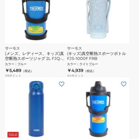
サーモス
サーモス
(メンズ、レディース、キッズ)真
(キッズ)真空断熱スポーツボトル
空断熱スポーツジャグ 2L FJQ-
FJS-1000F FRB
2000 BL
カラー
：
ブルー
カラー
：
ライトブルー
￥5,489
￥4,939
（税込）
（税込）
49
ポイント
44
ポイント
SALE