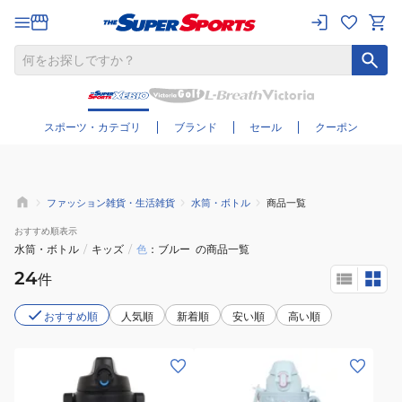
さらに絞り込む
スポーツ・カテゴリ
ブランド
セール
クーポン
ファッション雑貨・生活雑貨
水筒・ボトル
商品一覧
おすすめ
順表示
水筒・ボトル
/
キッズ
/
色
ブルー
の商品一覧
24
件
おすすめ順
人気順
新着順
安い順
高い順