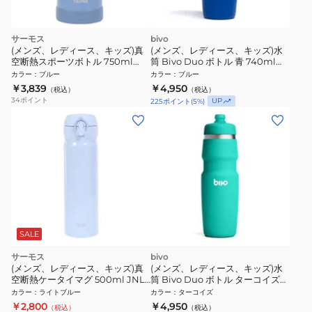
サーモス
bivo
(メンズ、レディース、キッズ)真
(メンズ、レディース、キッズ)水
空断熱スポーツボトル 750ml
筒 Bivo Duo ボトル 青 740ml
FJU-750 ASB
BT-NI-25-TB 重力による優れた飲
カラー
：
ブルー
カラー
：
ブルー
み心地 ステンレスボトル
￥3,839
￥4,950
（税込）
（税込）
34
ポイント
UP
225
ポイント
(
5
%)
SALE
サーモス
bivo
(メンズ、レディース、キッズ)真
(メンズ、レディース、キッズ)水
空断熱ケータイマグ 500ml JNL-
筒 Bivo Duo ボトル ターコイズ
506 PBL
740ml BT-NI-25-TQ 重力による
カラー
：
ライトブルー
カラー
：
ターコイズ
優れた飲み心地 ステンレスボトル
￥2,800
￥4,950
（税込）
（税込）