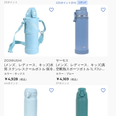
25
ポイント
UP
225
ポイント
(
5
%)
ZOJIRUSHI
サーモス
(メンズ、レディース、キッズ)水
(メンズ、レディース、キッズ)真
筒 ステンレスクールボトル 保冷
空断熱スポーツボトル 1L FJU-
専用 水色 1.0L SD-HB10-AL マイ
1000 ASB
カラー
：
サックス
カラー
：
ブルー
ボトル お手入れ簡単
￥4,928
￥4,169
（税込）
（税込）
44
ポイント
37
ポイント