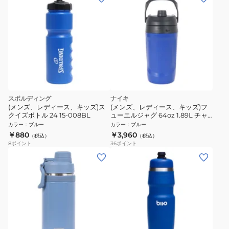
スポルディング
ナイキ
(メンズ、レディース、キッズ)ス
(メンズ、レディース、キッズ)フ
クイズボトル 24 15-008BL
ューエルジャグ 64oz 1.89L チャ
グ HY8011-476
カラー
：
ブルー
カラー
：
ブルー
￥880
￥3,960
（税込）
（税込）
8
ポイント
36
ポイント