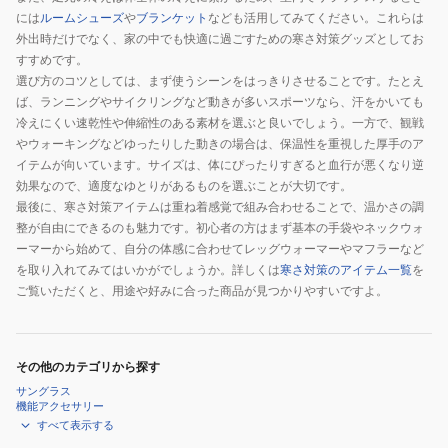
には
ルームシューズ
や
ブランケット
なども活用してみてください。これらは
外出時だけでなく、家の中でも快適に過ごすための寒さ対策グッズとしてお
すすめです。
選び方のコツとしては、まず使うシーンをはっきりさせることです。たとえ
ば、ランニングやサイクリングなど動きが多いスポーツなら、汗をかいても
冷えにくい速乾性や伸縮性のある素材を選ぶと良いでしょう。一方で、観戦
やウォーキングなどゆったりした動きの場合は、保温性を重視した厚手のア
イテムが向いています。サイズは、体にぴったりすぎると血行が悪くなり逆
効果なので、適度なゆとりがあるものを選ぶことが大切です。
最後に、寒さ対策アイテムは重ね着感覚で組み合わせることで、温かさの調
整が自由にできるのも魅力です。初心者の方はまず基本の手袋やネックウォ
ーマーから始めて、自分の体感に合わせてレッグウォーマーやマフラーなど
を取り入れてみてはいかがでしょうか。詳しくは
寒さ対策のアイテム一覧
を
ご覧いただくと、用途や好みに合った商品が見つかりやすいですよ。
その他のカテゴリから探す
サングラス
機能アクセサリー
すべて表示する