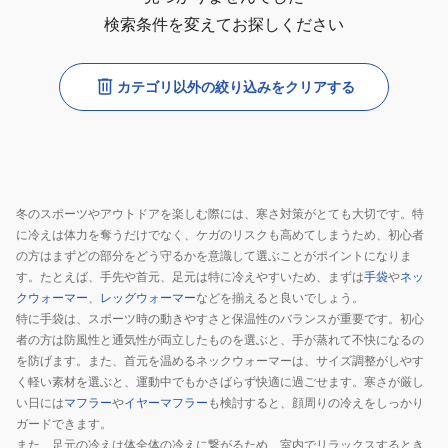
検索条件を変えてお探しください
カテゴリ以外の絞り込みをクリアする
冬のスポーツやアウトドアを楽しむ際には、寒さ対策がとても大切です。特
に冷えは体力を奪うだけでなく、ケガのリスクも高めてしまうため、初心者
の方はまずどの部分をどう守るかを意識して選ぶことがポイントになりま
す。たとえば、手先や首元、足元は特に冷えやすいため、まずは
手袋
や
ネッ
クウォーマー
、
レッグウォーマー
などを揃えると良いでしょう。
特に手袋は、スポーツ時の動きやすさと保温性のバランスが重要です。初心
者の方は防風性と通気性が両立したものを選ぶと、手が蒸れて不快になるの
を防げます。また、首元を温めるネックウォーマーは、サイズ調整がしやす
く軽い素材を選ぶと、運動中でもかさばらず快適に過ごせます。寒さが厳し
い日には
マフラー
や
イヤーマフラー
も検討すると、顔周りの冷えをしっかり
ガードできます。
また、足元の冷えは体全体の冷えに繋がるため、室内でリラックスするとき