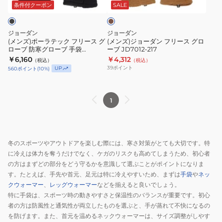
ッ
ン
011
ウ
条件付クーポン
SALE
ン
ク
フ
速
フ
リ
乾
ジョーダン
ジョーダン
リ
ー
(メンズ)ポーラテック フリース グ
(メンズ)ジョーダン フリース グロ
ローブ 防寒グローブ 手袋
ーブ JD7012-217
ー
ス
JD7012-010
￥6,160
￥4,312
（税込）
（税込）
ス
グ
39
ポイント
UP
560
ポイント
(
10
%)
グ
ロ
ロ
ー
ー
ブ
1
ブ
JD7012-
防
217
寒
冬のスポーツやアウトドアを楽しむ際には、寒さ対策がとても大切です。特
グ
に冷えは体力を奪うだけでなく、ケガのリスクも高めてしまうため、初心者
ロ
の方はまずどの部分をどう守るかを意識して選ぶことがポイントになりま
ー
す。たとえば、手先や首元、足元は特に冷えやすいため、まずは
手袋
や
ネッ
ブ
クウォーマー
、
レッグウォーマー
などを揃えると良いでしょう。
手
特に手袋は、スポーツ時の動きやすさと保温性のバランスが重要です。初心
袋
者の方は防風性と通気性が両立したものを選ぶと、手が蒸れて不快になるの
を防げます。また、首元を温めるネックウォーマーは、サイズ調整がしやす
JD7012-