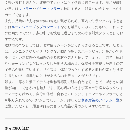
く軽い素材を選ぶと、運動中でもかさばらず快適に過ごせます。寒さが厳し
010
い日には
マフラー
や
イヤーマフラー
も検討すると、顔周りの冷えをしっかり
ガードできます。
また、足元の冷えは体全体の冷えに繋がるため、室内でリラックスするとき
には
ルームシューズ
や
ブランケット
なども活用してみてください。これらは
外出時だけでなく、家の中でも快適に過ごすための寒さ対策グッズとしてお
すすめです。
選び方のコツとしては、まず使うシーンをはっきりさせることです。たとえ
ば、ランニングやサイクリングなど動きが多いスポーツなら、汗をかいても
冷えにくい速乾性や伸縮性のある素材を選ぶと良いでしょう。一方で、観戦
やウォーキングなどゆったりした動きの場合は、保温性を重視した厚手のア
イテムが向いています。サイズは、体にぴったりすぎると血行が悪くなり逆
効果なので、適度なゆとりがあるものを選ぶことが大切です。
最後に、寒さ対策アイテムは重ね着感覚で組み合わせることで、温かさの調
整が自由にできるのも魅力です。初心者の方はまず基本の手袋やネックウォ
ーマーから始めて、自分の体感に合わせてレッグウォーマーやマフラーなど
を取り入れてみてはいかがでしょうか。詳しくは
寒さ対策のアイテム一覧
を
ご覧いただくと、用途や好みに合った商品が見つかりやすいですよ。
さらに絞り込む