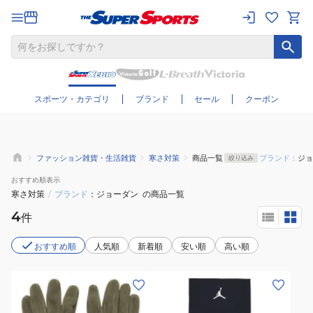
さらに絞り込む
スポーツ・カテゴリ
ブランド
セール
クーポン
ファッション雑貨・生活雑貨
寒さ対策
商品一覧
ブランド：
ジョ
絞り込み
おすすめ
順表示
寒さ対策
/
ブランド
ジョーダン
の商品一覧
4
件
おすすめ順
人気順
新着順
安い順
高い順
(メ
(メ
ン
ン