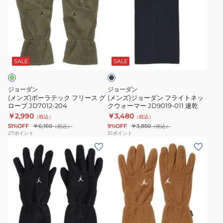
ズ)
ズ)
ポ
ジ
ー
ョ
ラ
ー
ブ
テ
ダ
ラ
ッ
ン
ッ
SALE
SALE
ク
ク
フ
フ
ラ
ジョーダン
ジョーダン
リ
イ
(メンズ)ポーラテック フリース グ
(メンズ)ジョーダン フライトネッ
ローブ JD7012-204
クウォーマー JD9019-011 速乾
ー
ト
￥2,990
￥3,480
（税込）
（税込）
ス
ネ
51%OFF
￥6,160
9%OFF
￥3,850
（税込）
（税込）
グ
ッ
27
ポイント
31
ポイント
(メ
(メ
ロ
ク
ン
ン
ー
ウ
ズ)
ズ)
ブ
ォ
ポ
ジ
JD7012-
ー
ー
ョ
204
マ
ラ
ー
ー
ブ
テ
ダ
JD9019-
ラ