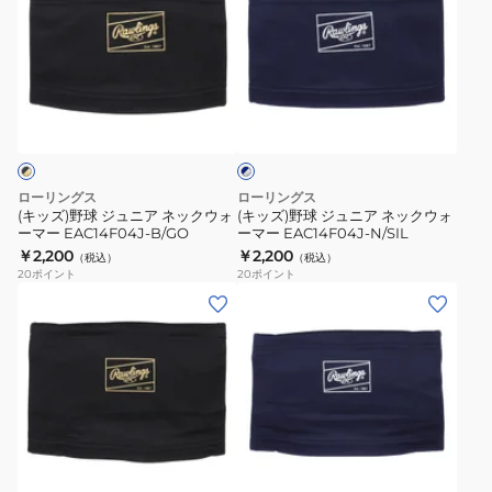
ズ)
ズ)
野
野
球
球
ジ
ジ
ネ
ュ
ュ
イ
ニ
ニ
ビ
ー
ア
ア
×
ネ
ネ
シ
ローリングス
ローリングス
ッ
ッ
ル
(キッズ)野球 ジュニア ネックウォ
(キッズ)野球 ジュニア ネックウォ
バ
ーマー EAC14F04J-B/GO
ーマー EAC14F04J-N/SIL
ク
ク
ー
￥2,200
￥2,200
（税込）
（税込）
ウ
ウ
20
ポイント
20
ポイント
ォ
ォ
(メ
(メ
ー
ー
ン
ン
マ
マ
ズ)
ズ)
ー
ー
野
野
EAC14F04J-
EAC14F04J-
球
球
B/GO
N/SIL
ネ
ネ
ネ
ッ
ッ
イ
ク
ク
ビ