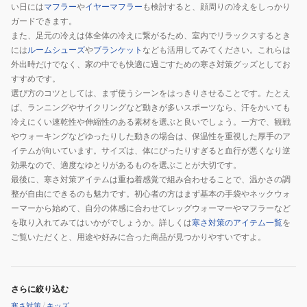
い日には
マフラー
や
イヤーマフラー
も検討すると、顔周りの冷えをしっかり
ガードできます。
また、足元の冷えは体全体の冷えに繋がるため、室内でリラックスするとき
には
ルームシューズ
や
ブランケット
なども活用してみてください。これらは
外出時だけでなく、家の中でも快適に過ごすための寒さ対策グッズとしてお
すすめです。
選び方のコツとしては、まず使うシーンをはっきりさせることです。たとえ
ば、ランニングやサイクリングなど動きが多いスポーツなら、汗をかいても
冷えにくい速乾性や伸縮性のある素材を選ぶと良いでしょう。一方で、観戦
やウォーキングなどゆったりした動きの場合は、保温性を重視した厚手のア
イテムが向いています。サイズは、体にぴったりすぎると血行が悪くなり逆
効果なので、適度なゆとりがあるものを選ぶことが大切です。
最後に、寒さ対策アイテムは重ね着感覚で組み合わせることで、温かさの調
整が自由にできるのも魅力です。初心者の方はまず基本の手袋やネックウォ
ーマーから始めて、自分の体感に合わせてレッグウォーマーやマフラーなど
を取り入れてみてはいかがでしょうか。詳しくは
寒さ対策のアイテム一覧
を
ご覧いただくと、用途や好みに合った商品が見つかりやすいですよ。
さらに絞り込む
寒さ対策
/
キッズ