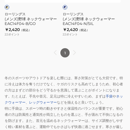
ー
ウ
ウ
×
ォ
ォ
シ
ローリングス
ローリングス
ー
ー
ル
(メンズ)野球 ネックウォーマー
(メンズ)野球 ネックウォーマー
バ
EAC14F04-B/GO
EAC14F04-N/SIL
マ
マ
ー
￥2,420
￥2,420
（税込）
（税込）
ー
ー
22
ポイント
22
ポイント
EAC14F04-
EAC14F04-
B/GO
N/SIL
1
冬のスポーツやアウトドアを楽しむ際には、寒さ対策がとても大切です。特
に冷えは体力を奪うだけでなく、ケガのリスクも高めてしまうため、初心者
の方はまずどの部分をどう守るかを意識して選ぶことがポイントになりま
す。たとえば、手先や首元、足元は特に冷えやすいため、まずは
手袋
や
ネッ
クウォーマー
、
レッグウォーマー
などを揃えると良いでしょう。
特に手袋は、スポーツ時の動きやすさと保温性のバランスが重要です。初心
者の方は防風性と通気性が両立したものを選ぶと、手が蒸れて不快になるの
を防げます。また、首元を温めるネックウォーマーは、サイズ調整がしやす
く軽い素材を選ぶと、運動中でもかさばらず快適に過ごせます。寒さが厳し