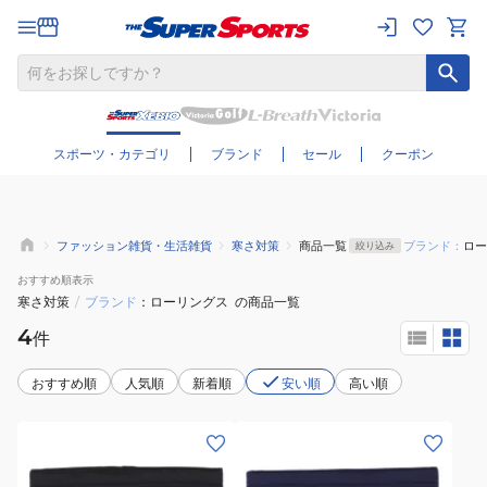
さらに絞り込む
スポーツ・カテゴリ
ブランド
セール
クーポン
ファッション雑貨・生活雑貨
寒さ対策
商品一覧
ブランド：
ロー
絞り込み
おすすめ
順表示
寒さ対策
/
ブランド
ローリングス
の商品一覧
4
件
おすすめ順
人気順
新着順
安い順
高い順
(キ
(キ
ッ
ッ