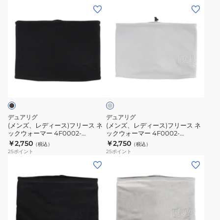
ク
ク
(メ
(メ
ズ
BLK
ウ
ウ
ン
ン
ォ
ォ
ズ、
ズ、
ー
ー
レ
レ
マ
マ
デ
デ
ー
ー
ィ
ィ
青
グ
グ
ー
ー
レ
ブ
レ
ス)
ス)
ー
ル
ー
フ
フ
ー
灰
リ
リ
デュアリグ
デュアリグ
5F0007-
色
ー
ー
(メンズ、レディース)フリース ネ
(メンズ、レディース)フリース ネ
WAWG-
5F0007-
ックウォーマー 4F0002-
ックウォーマー 4F0002-
ス
ス
WAWG-900ST BLK 黒 フリーサ
WAWG-900ST GRY グレー フリ
902ST
￥2,750
WAWG-
￥2,750
（税込）
（税込）
ネ
ネ
イズ
ーサイズ
25
ポイント
25
ポイント
BLU
902ST
ッ
ッ
(メ
(メ
GRY
ク
ク
ン
ン
ウ
ウ
ズ)
ズ)
ォ
ォ
フ
フ
ー
ー
リ
リ
マ
マ