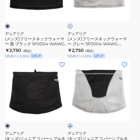
ー
ー
グ
ー
ー
ス
ス
レ
4F0002-
4F0002-
ネ
ネ
ー
WAWG-
WAWG-
ッ
ッ
900ST
900ST
ク
ク
デュアリグ
デュアリグ
BLK
GRY
ウ
ウ
(メンズ)フリースネックウォーマ
(メンズ)フリースネックウォーマ
黒
グ
ー 黒 ブラック 5F0004-WAWG-
ー グレー 5F0004-WAWG-
ォ
ォ
900ST BLK
900ST GRY
￥2,750
￥2,750
フ
レ
（税込）
（税込）
ー
ー
UP
UP
125
ポイント
(
5
%)
125
ポイント
(
5
%)
リ
ー
マ
マ
(キ
(キ
ー
フ
ー
ー
ッ
ッ
サ
リ
黒
グ
ズ)
ズ)
イ
ー
ブ
レ
ジ
ジ
ズ
サ
ラ
ー
ュ
ュ
イ
ッ
5F0004-
ニ
ニ
ズ
ク
WAWG-
グ
ア
ア
レ
5F0004-
900ST
リ
リ
ー
WAWG-
GRY
×
バ
バ
ブ
900ST
ー
ー
ル
デュアリグ
デュアリグ
BLK
シ
シ
ー
(キッズ)ジュニア リバーシブルネ
(キッズ)ジュニア リバーシブルネ