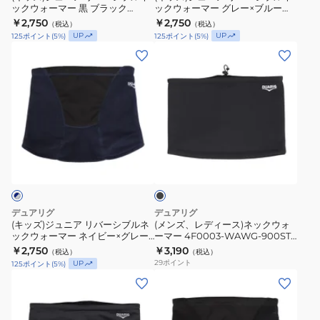
ックウォーマー 黒 ブラック
ックウォーマー グレー×ブルー
ブ
ブ
5F0008-WAWG-902ST BLK
5F0008-WAWG-902ST GRY
￥2,750
￥2,750
（税込）
（税込）
ル
ル
UP
UP
125
ポイント
(
5
%)
125
ポイント
(
5
%)
ネ
ネ
(キ
(メ
ッ
ッ
ッ
ン
ク
ク
ズ)
ズ、
ウ
ウ
ジ
レ
ォ
ォ
ュ
デ
ー
ー
ニ
ィ
マ
マ
ブ
ア
ー
ラ
ー
ー
リ
ス)
ッ
黒
グ
ク
バ
ネ
ブ
レ
ー
ッ
デュアリグ
デュアリグ
ラ
ー
シ
ク
(キッズ)ジュニア リバーシブルネ
(メンズ、レディース)ネックウォ
ッ
×
ックウォーマー ネイビー×グレー
ーマー 4F0003-WAWG-900ST
ブ
ウ
5F0008-WAWG-902ST NVY
BLK 黒 フリーサイズ
ク
￥2,750
ブ
￥3,190
（税込）
（税込）
ル
ォ
29
ポイント
UP
125
ポイント
(
5
%)
5F0008-
ル
ネ
ー
(メ
(メ
WAWG-
ー
ッ
マ
ン
ン
902ST
5F0008-
ク
ー
ズ)
ズ)
BLK
WAWG-