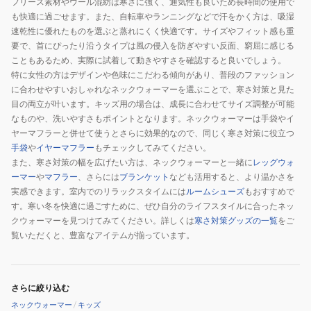
フリース素材やウール混紡は寒さに強く、通気性も良いため長時間の使用で
WAWG-
寒
も快適に過ごせます。また、自転車やランニングなどで汗をかく方は、吸湿
900ST
速乾性に優れたものを選ぶと蒸れにくく快適です。サイズやフィット感も重
GRY
要で、首にぴったり沿うタイプは風の侵入を防ぎやすい反面、窮屈に感じる
こともあるため、実際に試着して動きやすさを確認すると良いでしょう。
特に女性の方はデザインや色味にこだわる傾向があり、普段のファッション
に合わせやすいおしゃれなネックウォーマーを選ぶことで、寒さ対策と見た
目の両立が叶います。キッズ用の場合は、成長に合わせてサイズ調整が可能
なものや、洗いやすさもポイントとなります。ネックウォーマーは手袋やイ
ヤーマフラーと併せて使うとさらに効果的なので、同じく寒さ対策に役立つ
手袋
や
イヤーマフラー
もチェックしてみてください。
また、寒さ対策の幅を広げたい方は、ネックウォーマーと一緒に
レッグウォ
ーマー
や
マフラー
、さらには
ブランケット
なども活用すると、より温かさを
実感できます。室内でのリラックスタイムには
ルームシューズ
もおすすめで
す。寒い冬を快適に過ごすために、ぜひ自分のライフスタイルに合ったネッ
クウォーマーを見つけてみてください。詳しくは
寒さ対策グッズの一覧
をご
覧いただくと、豊富なアイテムが揃っています。
さらに絞り込む
ネックウォーマー
/
キッズ