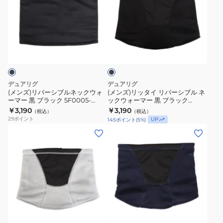
ウ
4F0003-
リ
リ
902ST
ォ
WAWG-
バ
ッ
GRY
ー
900ST
ー
タ
マ
BLK
ブ
シ
イ
ラ
ー
黒
ブ
リ
ッ
ネ
フ
ク
ル
バ
イ
リ
ネ
ー
デュアリグ
デュアリグ
ビ
ー
ッ
シ
(メンズ)リバーシブルネックウォ
(メンズ)リッタイ リバーシブル ネ
ー
サ
ーマー 黒 ブラック 5F0005-
ックウォーマー 黒 ブラック
ク
ブ
WAWG-900ST BLK
5F0006-WAWG-900ST BLK
×
￥3,190
イ
￥3,190
（税込）
（税込）
ウ
ル
29
ポイント
UP
145
ポイント
(
5
%)
グ
ズ
ォ
ネ
(メ
(メ
レ
ー
ッ
ン
ン
ー
マ
ク
ズ)
ズ)
5F0008-
ー
ウ
リ
ネ
WAWG-
黒
ォ
ッ
ッ
902ST
ブ
ー
タ
ク
NVY
ラ
マ
ネ
イ
ウ
イ
ッ
ー
リ
ォ
ビ
ク
黒