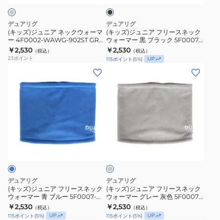
リ
リ
ク
ッ
リ
ー
ー
ク
ー
デュアリグ
デュアリグ
サ
サ
ウ
ス
(キッズ)ジュニア ネックウォーマ
(キッズ)ジュニア フリースネック
イ
イ
ー 4F0002-WAWG-902ST GRY
ウォーマー 黒 ブラック 5F0007-
ォ
ネ
グレー フリーサイズ
WAWG-902ST BLK
￥2,530
￥2,530
ズ
ズ
（税込）
（税込）
ー
ッ
23
ポイント
UP
115
ポイント
(
5
%)
マ
ク
(キ
(キ
ー
ウ
ッ
ッ
4F0002-
ォ
ズ)
ズ)
WAWG-
ー
ジ
ジ
902ST
マ
ュ
ュ
GRY
ー
ニ
ニ
グ
黒
グ
ア
ア
レ
レ
ブ
フ
フ
ー
ー
ラ
リ
リ
フ
ッ
ー
ー
デュアリグ
デュアリグ
リ
ク
ス
ス
(キッズ)ジュニア フリースネック
(キッズ)ジュニア フリースネック
ー
5F0007-
ウォーマー 青 ブルー 5F0007-
ウォーマー グレー 灰色 5F0007-
ネ
ネ
WAWG-902ST BLU
WAWG-902ST GRY
サ
￥2,530
WAWG-
￥2,530
（税込）
（税込）
ッ
ッ
UP
UP
115
ポイント
(
5
%)
115
ポイント
(
5
%)
イ
902ST