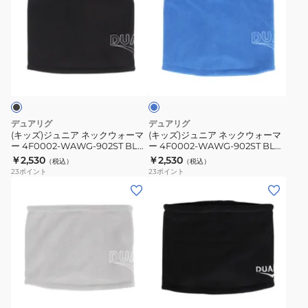
ズ)
ズ)
ジ
ジ
ュ
ュ
ニ
ニ
ブ
ア
ア
ル
ネ
ネ
ー
ッ
ッ
ク
ク
デュアリグ
デュアリグ
ウ
ウ
(キッズ)ジュニア ネックウォーマ
(キッズ)ジュニア ネックウォーマ
ー 4F0002-WAWG-902ST BLK
ー 4F0002-WAWG-902ST BLU
ォ
ォ
黒 フリーサイズ
青 フリーサイズ
￥2,530
￥2,530
（税込）
（税込）
ー
ー
23
ポイント
23
ポイント
マ
マ
(キ
(キ
ー
ー
ッ
ッ
4F0002-
4F0002-
ズ)
ズ)
WAWG-
WAWG-
ジ
ジ
902ST
902ST
ュ
ュ
BLK
BLU
ニ
ニ
ブ
黒
青
ア
ア
ラ
フ
フ
ネ
フ
ッ