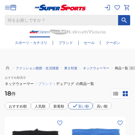
さらに絞り込む
スポーツ・カテゴリ
ブランド
セール
クーポン
ファッション雑貨・生活雑貨
寒さ対策
ネックウォーマー
商品一覧
絞
おすすめ
順表示
ネックウォーマー
/
ブランド
デュアリグ
の商品一覧
18
件
おすすめ順
人気順
新着順
安い順
高い順
(キ
(キ
ッ
ッ