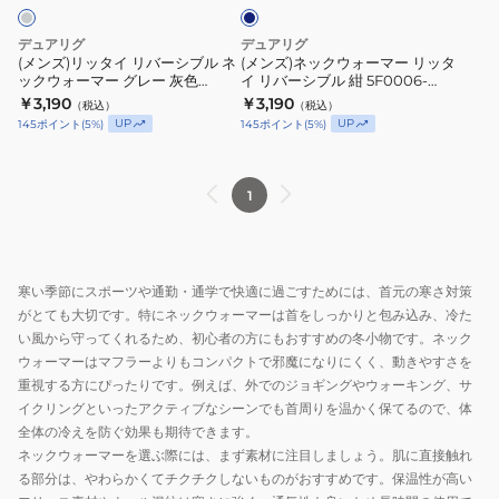
ー
バ
ー
5F0005-
ブ
ー
マ
デュアリグ
デュアリグ
WAWG-
ラ
シ
ー
(メンズ)リッタイ リバーシブル ネ
(メンズ)ネックウォーマー リッタ
900ST
ッ
ックウォーマー グレー 灰色
イ リバーシブル 紺 5F0006-
ブ
リ
5F0006-WAWG-900ST GRY
WAWG-900ST NVY 防寒
BLK
￥3,190
ク
￥3,190
（税込）
（税込）
ル
ッ
UP
UP
145
ポイント
(
5
%)
145
ポイント
(
5
%)
5F0006-
ネ
タ
WAWG-
ッ
イ
900ST
ク
リ
1
BLK
ウ
バ
ォ
ー
ー
シ
寒い季節にスポーツや通勤・通学で快適に過ごすためには、首元の寒さ対策
マ
ブ
がとても大切です。特にネックウォーマーは首をしっかりと包み込み、冷た
ー
ル
い風から守ってくれるため、初心者の方にもおすすめの冬小物です。ネック
グ
紺
ウォーマーはマフラーよりもコンパクトで邪魔になりにくく、動きやすさを
レ
5F0006-
重視する方にぴったりです。例えば、外でのジョギングやウォーキング、サ
ー
WAWG-
イクリングといったアクティブなシーンでも首周りを温かく保てるので、体
灰
900ST
全体の冷えを防ぐ効果も期待できます。
ネックウォーマーを選ぶ際には、まず素材に注目しましょう。肌に直接触れ
色
NVY
る部分は、やわらかくてチクチクしないものがおすすめです。保温性が高い
5F0006-
防