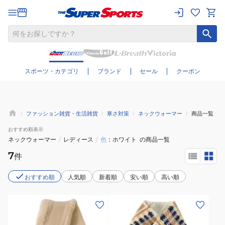
さらに絞り込む
スポーツ・カテゴリ
ブランド
セール
クーポン
ファッション雑貨・生活雑貨
寒さ対策
ネックウォーマー
商品一覧
おすすめ
順表示
ネックウォーマー
/
レディース
/
色
ホワイト
の商品一覧
7
件
おすすめ順
人気順
新着順
安い順
高い順