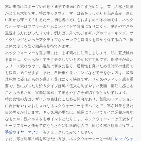
寒い季節にスポーツや通勤・通学で快適に過ごすためには、首元の寒さ対策
がとても大切です。特にネックウォーマーは首をしっかりと包み込み、冷た
い風から守ってくれるため、初心者の方にもおすすめの冬小物です。ネック
ウォーマーはマフラーよりもコンパクトで邪魔になりにくく、動きやすさを
重視する方にぴったりです。例えば、外でのジョギングやウォーキング、サ
イクリングといったアクティブなシーンでも首周りを温かく保てるので、体
全体の冷えを防ぐ効果も期待できます。
ネックウォーマーを選ぶ際には、まず素材に注目しましょう。肌に直接触れ
る部分は、やわらかくてチクチクしないものがおすすめです。保温性が高い
フリース素材やウール混紡は寒さに強く、通気性も良いため長時間の使用で
も快適に過ごせます。また、自転車やランニングなどで汗をかく方は、吸湿
速乾性に優れたものを選ぶと蒸れにくく快適です。サイズやフィット感も重
要で、首にぴったり沿うタイプは風の侵入を防ぎやすい反面、窮屈に感じる
こともあるため、実際に試着して動きやすさを確認すると良いでしょう。
特に女性の方はデザインや色味にこだわる傾向があり、普段のファッション
に合わせやすいおしゃれなネックウォーマーを選ぶことで、寒さ対策と見た
目の両立が叶います。キッズ用の場合は、成長に合わせてサイズ調整が可能
なものや、洗いやすさもポイントとなります。ネックウォーマーは手袋やイ
ヤーマフラーと併せて使うとさらに効果的なので、同じく寒さ対策に役立つ
手袋
や
イヤーマフラー
もチェックしてみてください。
また、寒さ対策の幅を広げたい方は、ネックウォーマーと一緒に
レッグウォ