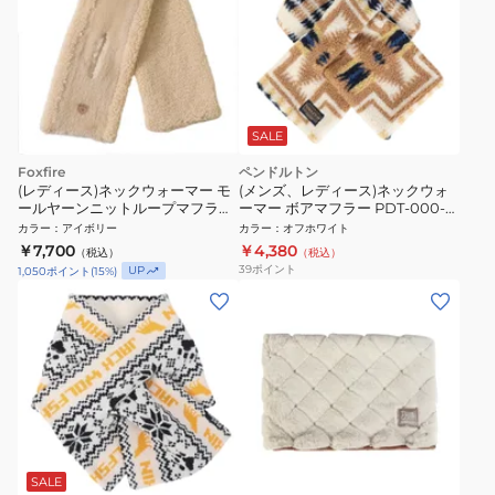
SALE
Foxfire
ペンドルトン
(レディース)ネックウォーマー モ
(メンズ、レディース)ネックウォ
ールヤーンニットループマフラー
ーマー ボアマフラー PDT-000-
8320440
243029 OWHT
カラー
：
アイボリー
カラー
：
オフホワイト
￥7,700
￥4,380
（税込）
（税込）
39
ポイント
UP
1,050
ポイント
(
15
%)
SALE