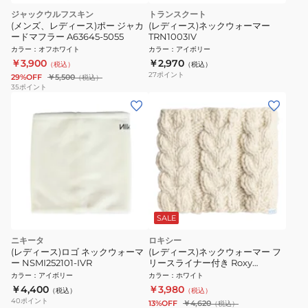
ジャックウルフスキン
トランスクート
(メンズ、レディース)ポー ジャカ
(レディース)ネックウォーマー
ードマフラー A63645-5055
TRN1003IV
カラー
：
オフホワイト
カラー
：
アイボリー
￥3,900
￥2,970
（税込）
（税込）
27
ポイント
29%OFF
￥5,500
（税込）
35
ポイント
SALE
ニキータ
ロキシー
(レディース)ロゴ ネックウォーマ
(レディース)ネックウォーマー フ
ー NSMI252101-IVR
リースライナー付き Roxy
WINTER COLLAR
カラー
：
アイボリー
カラー
：
ホワイト
25SNERJAA04294TDQ0
￥4,400
￥3,980
（税込）
（税込）
40
ポイント
13%OFF
￥4,620
（税込）