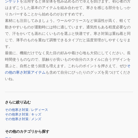
ンケット
を活用すると体全体を包み込めるので冷えを防げます。初心者の方
はまずこうした基本のアイテムを組み合わせて、寒さを感じる部分をしっか
りカバーすることから始めるのがおすすめです。
素材にも注目してみましょう。ウールやフリースなど保温性が高く、軽くて
動きやすいものが運動時には特に適しています。通気性もある程度必要なの
で、汗をかいても蒸れにくいものを選ぶと快適です。寒さ対策は重ね着と同
じで、薄手のものを重ねて調整できるタイプだと温度管理がしやすくなりま
す。
最後に、機能だけでなく見た目の好みや着け心地も大切にしてください。長
時間使うものなので、肌触りが良いものや自分のスタイルに合うデザインを
選ぶと、自然と使う頻度も増えます。これらのポイントを押さえて、ぜひ
そ
の他の寒さ対策アイテム
も含めて自分にぴったりのグッズを見つけてくださ
いね。
さらに絞り込む
その他寒さ対策
/
レディース
その他寒さ対策
/
キッズ
その他寒さ対策
/
メンズ
その他のカテゴリから探す