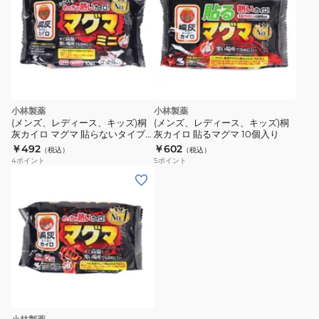
小林製薬
小林製薬
(メンズ、レディース、キッズ)桐
(メンズ、レディース、キッズ)桐
灰カイロ マグマ 貼らないタイプ
灰カイロ 貼るマグマ 10個入り
ミニ 10個入り
￥492
￥602
（税込）
（税込）
4
ポイント
5
ポイント