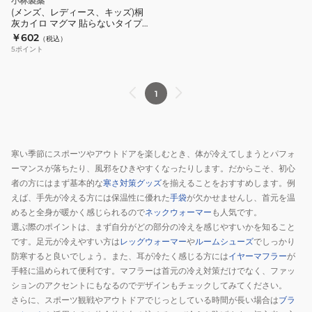
小林製薬
(メンズ、レディース、キッズ)桐
灰カイロ マグマ 貼らないタイプ
10個入り
￥602
（税込）
5
ポイント
1
寒い季節にスポーツやアウトドアを楽しむとき、体が冷えてしまうとパフォ
ーマンスが落ちたり、風邪をひきやすくなったりします。だからこそ、初心
者の方にはまず基本的な
寒さ対策グッズ
を揃えることをおすすめします。例
えば、手先が冷える方には保温性に優れた
手袋
が欠かせませんし、首元を温
めると全身が暖かく感じられるので
ネックウォーマー
も人気です。
選ぶ際のポイントは、まず自分がどの部分の冷えを感じやすいかを知ること
です。足元が冷えやすい方は
レッグウォーマー
や
ルームシューズ
でしっかり
防寒すると良いでしょう。また、耳が冷たく感じる方には
イヤーマフラー
が
手軽に温められて便利です。マフラーは首元の冷え対策だけでなく、ファッ
ションのアクセントにもなるのでデザインもチェックしてみてください。
さらに、スポーツ観戦やアウトドアでじっとしている時間が長い場合は
ブラ