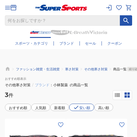
さらに絞り込む
スポーツ・カテゴリ
ブランド
セール
クーポン
ファッション雑貨・生活雑貨
寒さ対策
その他寒さ対策
商品一覧
絞り
おすすめ
順表示
その他寒さ対策
/
ブランド
小林製薬
の商品一覧
3
件
おすすめ順
人気順
新着順
安い順
高い順