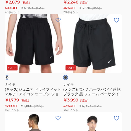
IO1430-010
￥2,879
￥2,240
（税込）
（税込）
シ
レ
40%OFF
￥4,840
36%OFF
￥3,520
（税込）
（税込）
ョ
ッ
26
ポイント
20
ポイント
(キ
(メ
ー
ク
ッ
ン
ト
ス
ズ)
ズ)
パ
ノ
ジ
パ
ン
ー
ュ
ン
ツ
ス
ニ
ツ
K
リ
ブ
ア
ハ
IF2183-
ー
ラ
ド
ー
010
ブ
ッ
SALE
SALE
ク
ラ
フ
シ
イ
パ
ャ
ナイキ
ナイキ
フ
ン
ツ
(キッズ)ジュニア ドライフィット
(メンズ)パンツ ハーフパンツ 速乾
マルチ+ アイコン ウーブン ショー
ブラック 黒 フォーム バーサタイ
ィ
ツ
IO1430-
トパンツ DX5382-010
ル 7インチ DV9858-010
￥1,779
￥3,999
（税込）
（税込）
ッ
速
010
37%OFF
￥2,860
42%OFF
￥6,930
（税込）
（税込）
ト
乾
16
ポイント
36
ポイント
(メ
(メ
マ
ブ
ン
ン
ル
ラ
ズ)
ズ)
チ
ッ