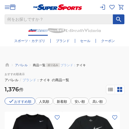
さらに絞り込む
スポーツ・カテゴリ
ブランド
セール
クーポン
アパレル
商品一覧
ブランド：
ナイキ
絞り込み
おすすめ
順表示
アパレル
/
ブランド
ナイキ
の商品一覧
1,376
件
おすすめ順
人気順
新着順
安い順
高い順
(メ
(メ
ン
ン