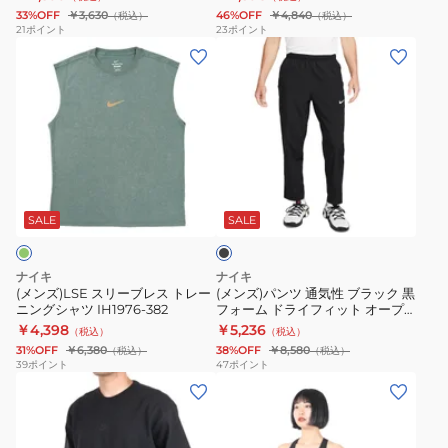
T
ロ
ン
33%OFF
￥3,630
46%OFF
￥4,840
（税込）
（税込）
シ
ン
ポ
21
ポイント
23
ポイント
(メ
(メ
ャ
グ
イ
ン
ン
ツ
ス
ン
ズ)LSE
ズ)
II9940-
リ
ト
ス
パ
010
ー
シ
リ
ン
ブ
ン
ー
ツ
T
プ
ブ
ブ
通
シ
ル
ラ
レ
気
ャ
洗
ッ
SALE
SALE
ク
ス
性
ツ
濯
ト
ブ
AR5194-
可
ナイキ
ナイキ
レ
ラ
010
綿
(メンズ)LSE スリーブレス トレー
(メンズ)パンツ 通気性 ブラック 黒
ニングシャツ IH1976-382
フォーム ドライフィット オープ
ー
ッ
100%
ンヘム パンツ FB7491-010
￥4,398
￥5,236
（税込）
（税込）
ニ
ク
AR4999-
31%OFF
￥6,380
38%OFF
￥8,580
（税込）
（税込）
ン
黒
013
39
ポイント
47
ポイント
(メ
(レ
グ
フ
ン
デ
シ
ォ
ズ)T
ィ
ャ
ー