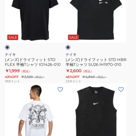
ズ)
ズ)
ド
ド
ラ
ラ
イ
イ
ブ
フ
フ
ラ
ィ
ィ
ッ
SALE
SALE
ク
ッ
ッ
ト
ト
ナイキ
ナイキ
STD
STD
(メンズ)ドライフィット STD
(メンズ)ドライフィット STD HBR
FLEX 半袖Tシャツ IO1426-010
半袖Tシャツ SU26 IH1970-010
FLEX
HBR
￥1,999
￥2,600
（税込）
（税込）
半
半
43%OFF
￥3,520
46%OFF
￥4,840
（税込）
（税込）
袖
袖
18
ポイント
23
ポイント
(メ
(メ
T
T
ン
ン
シ
シ
ズ)
ズ)LSE
ャ
ャ
ス
ス
ツ
ツ
ポ
リ
IO1426-
SU26
ー
ー
010
IH1970-
ブ
ツ
ブ
010
ラ