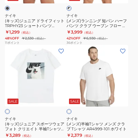
ク
ラ
短
ト
ッ
×
イ
パ
SUST
プ
ホ
ナイキ
ナイキ
フ
ン
ワ
DO7393-
ミ
(キッズ)ジュニア ドライフィット
(メンズ)ランニング 短パン ハーフ
イ
TRPHY23 ショートパンツ
パンツ クラブ ウーブン フロー シ
ィ
ハ
010
デ
ト
HF8081-010
ョートパンツ 黒 ブラック
￥1,299
￥3,999
（税込）
（税込）
ッ
ー
ィ
FN3308-010 刺しゅうロゴ
48%OFF
￥2,530
42%OFF
￥6,930
（税込）
（税込）
ト
フ
ア
11
ポイント
36
ポイント
(キ
(メ
TRPHY23
パ
ム
ッ
ン
シ
ン
サ
ズ)
ズ)
ョ
ツ
ポ
ジ
半
ー
ク
ー
ュ
袖
ト
ラ
ト
ニ
T
パ
ブ
パ
ホ
ア
シ
ン
ウ
ッ
ワ
ス
ャ
ツ
ー
デ
SALE
SALE
イ
ト
ポ
ツ
HF8081-
ブ
ィ
ー
メ
010
ン
ド
ナイキ
ナイキ
ツ
ン
フ
ス
(キッズ)ジュニア スポーツウェア
(メンズ)半袖Tシャツ メンズ クラ
フォト クリエイト 半袖Tシャツ
ブ Tシャツ AR4999-101 ホワイト
ウ
ズ
ロ
ポ
IO1977-100
￥3,289
￥2,379
（税込）
（税込）
ェ
ク
ー