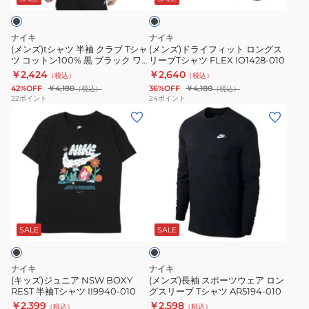
ッ
ク
ク
ッ
ワ
II9940-
ラ
ト
ン
100
ナイキ
ナイキ
ブ
ロ
ポ
(メンズ)tシャツ 半袖 クラブ Tシャ
(メンズ)ドライフィット ロングス
ツ コットン100% 黒 ブラック ワ
リーブTシャツ FLEX IO1428-010
T
ン
イ
ンポイント シンプル 洗濯可 綿
￥2,424
￥2,640
（税込）
（税込）
シ
グ
ン
100% AR4999-013
42%OFF
￥4,180
36%OFF
￥4,180
（税込）
（税込）
ャ
ス
ト
22
ポイント
24
ポイント
(キ
(メ
ツ
リ
シ
ッ
ン
コ
ー
ン
ズ)
ズ)
ッ
ブ
プ
ジ
長
ト
T
ル
ュ
袖
ン
シ
DX0990-
ニ
ス
100%
ャ
063
ブ
ア
ポ
黒
ツ
ラ
NSW
ー
ブ
FLEX
ッ
SALE
SALE
ク
BOXY
ツ
ラ
IO1428-
REST
ウ
ッ
010
ナイキ
ナイキ
半
ェ
ク
(キッズ)ジュニア NSW BOXY
(メンズ)長袖 スポーツウェア ロン
REST 半袖Tシャツ II9940-010
グスリーブ Tシャツ AR5194-010
袖
ア
ワ
￥2,399
￥2,598
（税込）
（税込）