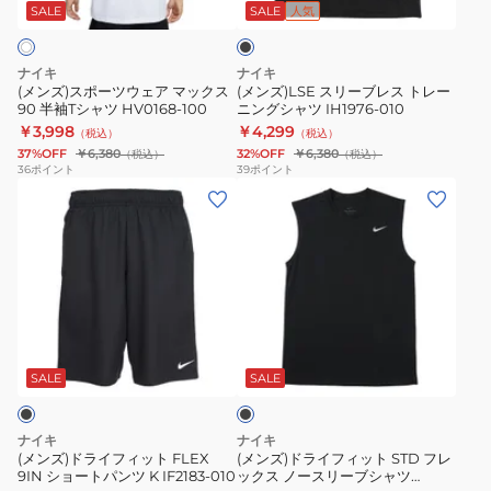
ウ
レ
ッ
SALE
SALE
人気
ク
ェ
ス
ア
ト
ナイキ
ナイキ
マ
レ
(メンズ)スポーツウェア マックス
(メンズ)LSE スリーブレス トレー
90 半袖Tシャツ HV0168-100
ニングシャツ IH1976-010
ッ
ー
￥3,998
￥4,299
（税込）
（税込）
ク
ニ
37%OFF
￥6,380
32%OFF
￥6,380
（税込）
（税込）
ス
ン
36
ポイント
39
ポイント
(メ
(メ
90
グ
ン
ン
半
シ
ズ)
ズ)
袖
ャ
ド
ド
T
ツ
ラ
ラ
シ
IH1976-
イ
イ
ャ
010
ブ
フ
フ
ツ
ラ
ィ
ィ
HV0168-
ッ
SALE
SALE
ク
ッ
ッ
100
ト
ト
ナイキ
ナイキ
FLEX
STD
(メンズ)ドライフィット FLEX
(メンズ)ドライフィット STD フレ
9IN ショートパンツ K IF2183-010
ックス ノースリーブシャツ
9IN
フ