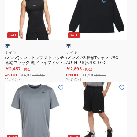
タ
長
ド
ツ
パ
ン
袖
ラ
IO1426-
ン
ク
T
イ
100
ツ
ブ
ト
シ
フ
FB7508-
ラ
ッ
ャ
ィ
010
ッ
SALE
SALE
ク
プ
ツ
ッ
ス
M90
ト
ナイキ
ナイキ
ト
AUTH
ス
(メンズ)タンクトップ ストレッチ
(メンズ)AS 長袖Tシャツ M90
速乾 ブラック 黒 ドライフィット
AUTH P IQ3700-010
レ
P
リ
タイト フィットネストップ
￥2,457
￥2,695
（税込）
（税込）
ッ
IQ3700-
ム
FB7915-010
41%OFF
￥4,180
61%OFF
￥6,930
（税込）
（税込）
チ
010
フ
22
ポイント
24
ポイント
(メ
(メ
速
ィ
ン
ン
乾
ッ
ズ)
ズ)
ブ
ト
ド
ト
ラ
ラ
ー
ッ
イ
タ
ク
ブ
フ
リ
黒
ラ
ィ
テ