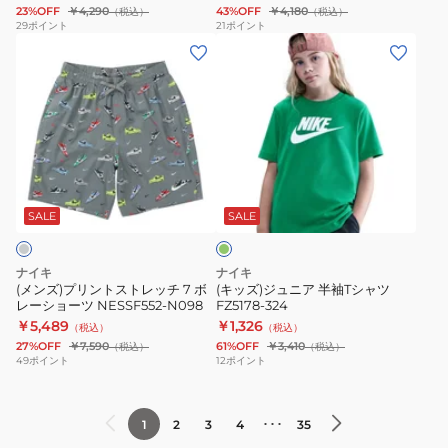
ー
23%OFF
￥4,290
43%OFF
￥4,180
（税込）
（税込）
ア
ラ
シ
ツ
29
ポイント
21
ポイント
(メ
(キ
フ
ブ
ョ
ブ
ン
ッ
ォ
T
ー
ラ
ズ)
ズ)
ト
シ
ト
FN2732-
プ
ジ
ク
ャ
パ
010
リ
ュ
リ
ツ
ン
ン
ニ
エ
AR4999-
ツ
グ
ト
ア
イ
101
黒
リ
ス
半
ト
ホ
ブ
ー
SALE
SALE
ン
ト
袖
半
ワ
ラ
レ
T
袖
イ
ッ
ナイキ
ナイキ
ッ
シ
T
ト
ク
(メンズ)プリントストレッチ 7 ボ
(キッズ)ジュニア 半袖Tシャツ
レーショーツ NESSF552-N098
FZ5178-324
チ
ャ
シ
FN3308-
￥5,489
￥1,326
（税込）
（税込）
7
ツ
ャ
010
27%OFF
￥7,590
61%OFF
￥3,410
（税込）
（税込）
ボ
FZ5178-
ツ
刺
49
ポイント
12
ポイント
レ
324
IO1977-
し
ー
100
ゅ
･･･
1
2
3
4
35
シ
う