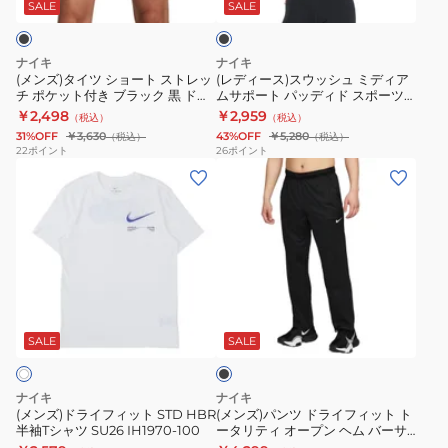
ョ
ッ
HV0168-
ー
ッ
SALE
SALE
ク
ー
シ
004
ト
ト
ュ
ド
ナイキ
ナイキ
ス
ミ
ラ
(メンズ)タイツ ショート ストレッ
(レディース)スウッシュ ミディア
チ ポケット付き ブラック 黒 ドラ
ムサポート パッディド スポーツ
ト
デ
イ
イフィット フィットネス
ブラ DX6822-010
￥2,498
￥2,959
（税込）
（税込）
レ
ィ
フ
FB7964-010
31%OFF
￥3,630
43%OFF
￥5,280
（税込）
（税込）
ッ
ア
ィ
22
ポイント
26
ポイント
(メ
(メ
チ
ム
ッ
ン
ン
ポ
サ
ト
ズ)
ズ)
ケ
ポ
テ
ド
パ
ッ
ー
ニ
ラ
ン
ト
ト
ス
イ
ツ
付
パ
ポ
ブ
フ
ド
き
ッ
ロ
ラ
ィ
ラ
ブ
デ
シ
ッ
SALE
SALE
ク
ッ
イ
ラ
ィ
ャ
ト
フ
ッ
ド
ツ
ナイキ
ナイキ
STD
ィ
ク
ス
DH0858-
(メンズ)ドライフィット STD HBR
(メンズ)パンツ ドライフィット ト
半袖Tシャツ SU26 IH1970-100
ータリティ オープン ヘム バーサ
HBR
ッ
黒
ポ
010
タイル パンツ FB7508-010