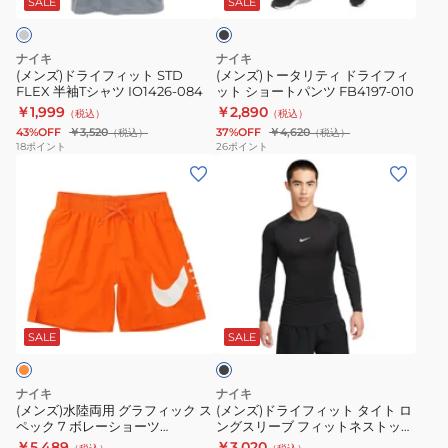
ド
ッ
SALE
SALE
ク
ッ
ィ
ラ
ト
ド
イ
ナイキ
ナイキ
STD
ラ
フ
(メンズ)ドライフィット STD
(メンズ)トータリティ ドライフィ
FLEX 半袖Tシャツ IO1426-084
ット ショートパンツ FB4197-010
FLEX
イ
ィ
￥1,999
￥2,890
（税込）
（税込）
半
フ
ッ
43%OFF
￥3,520
37%OFF
￥4,620
（税込）
（税込）
袖
ィ
ト
18
ポイント
26
ポイント
(メ
(メ
T
ッ
タ
ン
ン
シ
ト
イ
ズ)
ズ)
ャ
シ
ト
水
ド
ツ
ョ
フ
陸
ラ
IO1426-
ー
ィ
両
イ
084
ト
ッ
ブ
用
フ
パ
ト
ラ
グ
ィ
ン
ネ
ッ
SALE
SALE
ク
ラ
ッ
ツ
ス
フ
ト
FB4197-
ト
ナイキ
ナイキ
ィ
タ
010
ッ
(メンズ)水陸両用 グラフィック ス
(メンズ)ドライフィット タイト ロ
ペック 7 ボレーショーツ
ングスリーブ フィットネストップ
ッ
イ
プ
NESSF508-N840
FB7920-010
￥5,489
￥3,020