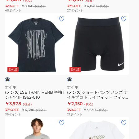
（税込）
（税込）
ク
ト
FB7915-
32%OFF
￥8,140
37%OFF
￥4,840
（税込）
（税込）
ス
ロ
010
49
ポイント
27
ポイント
(メ
(メ
ペ
ン
ン
ン
ッ
グ
ズ)LSE
ズ)
ク
ス
TRAIN
シ
7
リ
VERB
ョ
ボ
ー
半
ー
レ
ブ
ブ
袖
ト
ー
フ
ラ
T
パ
シ
ィ
ッ
SALE
SALE
ク
シ
ン
ョ
ッ
ャ
ツ
ー
ト
ナイキ
ナイキ
ツ
メ
ツ
ネ
(メンズ)LSE TRAIN VERB 半袖T
(メンズ)ショートパンツ メンズ ナ
シャツ IH1962-010
イキプロ ドライフィット フィッ
IH1962-
ン
NESSF508-
ス
トネス FB7959-010
￥3,978
￥2,350
（税込）
（税込）
010
ズ
N840
ト
37%OFF
￥6,380
35%OFF
￥3,630
（税込）
（税込）
ナ
ッ
36
ポイント
21
ポイント
(メ
(キ
イ
プ
ン
ッ
キ
FB7920-
ズ)T
ズ)
プ
010