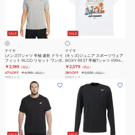
シ
ジ
ロ
ャ
ュ
ド
ツ
ニ
ラ
ホ
半
ア
イ
ワ
袖
ス
フ
SALE
SALE
イ
ト
速
ポ
ィ
乾
ー
ッ
ナイキ
ナイキ
ド
ツ
ト
(メンズ)Tシャツ 半袖 速乾 ドライ
(キッズ)ジュニア スポーツウェア
フィット RLGD リセット ワンポ
BOXY REST 半袖Tシャツ II9940-
ラ
ウ
フ
イント シンプル DX0990-063
100
￥2,189
￥2,579
（税込）
（税込）
イ
ェ
ィ
47%OFF
￥4,180
28%OFF
￥3,630
（税込）
（税込）
フ
ア
ッ
19
ポイント
23
ポイント
(メ
(メ
ィ
BOXY
ト
ン
ン
ッ
REST
ネ
ズ)t
ズ)
ト
半
ス
シ
ド
RLGD
袖
FB7959-
ャ
ラ
リ
T
010
ツ
イ
セ
シ
ブ
半
フ
ッ
ャ
ラ
袖
ィ
ト
ツ
SALE
SALE