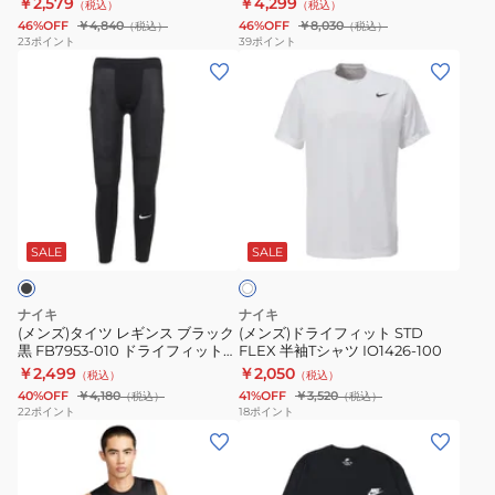
￥2,579
￥4,299
（税込）
（税込）
半
ト
ド
ー
46%OFF
￥4,840
46%OFF
￥8,030
（税込）
（税込）
袖
ト
ラ
ツ
23
ポイント
39
ポイント
(メ
(メ
T
ー
イ
ブ
ン
ン
シ
タ
フ
ラ
ズ)
ズ)
ャ
リ
ィ
DX6822-
タ
ド
ツ
テ
ッ
010
イ
ラ
SU26
ィ
ト
ツ
イ
IH1970-
オ
フ
ホ
レ
フ
100
ー
ィ
ワ
ギ
ィ
プ
ッ
SALE
SALE
イ
ト
ン
ッ
ン
ト
ス
ト
ヘ
ネ
ナイキ
ナイキ
ブ
STD
ム
ス
(メンズ)タイツ レギンス ブラック
(メンズ)ドライフィット STD
黒 FB7953-010 ドライフィット
FLEX 半袖Tシャツ IO1426-100
ラ
FLEX
バ
FB7964-
スリムフィット
￥2,499
￥2,050
（税込）
（税込）
ッ
半
ー
010
40%OFF
￥4,180
41%OFF
￥3,520
（税込）
（税込）
ク
袖
サ
22
ポイント
18
ポイント
(メ
(メ
黒
T
タ
ン
ン
FB7953-
シ
イ
ズ)
ズ)AS
010
ャ
ル