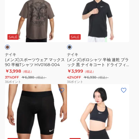
ス
ポ
+
ク
ポ
ロ
ア
黒
ー
シ
イ
フ
ブ
ツ
ャ
コ
ォ
ラ
ウ
ツ
ン
ー
ッ
SALE
SALE
ク
ェ
半
ウ
ム
ア
袖
ー
バ
ナイキ
ナイキ
マ
速
ブ
ー
(メンズ)スポーツウェア マックス
(メンズ)ポロシャツ 半袖 速乾 ブラ
90 半袖Tシャツ HV0168-004
ック 黒 ナイキコート ドライフィ
ッ
乾
ン
サ
ット テニスポロシャツ DH0858-
￥3,998
￥3,999
（税込）
（税込）
ク
ブ
シ
タ
010
37%OFF
￥6,380
42%OFF
￥6,930
（税込）
（税込）
ス
ラ
ョ
イ
36
ポイント
36
ポイント
(メ
(レ
90
ッ
ー
ル
ン
デ
半
ク
ト
7
ズ)
ィ
袖
黒
パ
イ
タ
ー
T
ナ
ン
ン
イ
ス)
シ
イ
ツ
チ
ツ
ス
ャ
キ
DX5382-
DV9858-
ブ
シ
ウ
ツ
コ
010
010
ラ