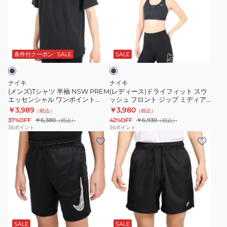
シ
ー
ツ
ム
ャ
ス)
IH1976-
ド
ツ
ド
382
ラ
ブ
半
ラ
イ
ラ
袖
イ
フ
ッ
条件付クーポン
SALE
SALE
ク
NSW
フ
ィ
PREM
ィ
ッ
ナイキ
ナイキ
エ
ッ
ト
(メンズ)Tシャツ 半袖 NSW PREM
(レディース)ドライフィット スウ
エッセンシャル ワンポイント
ッシュ フロント ジップ ミディア
ッ
ト
オ
SUST DO7393-010
ムサポート パッディド スポーツ
￥3,989
￥3,980
（税込）
（税込）
セ
ス
ー
ブラ FN2732-010
37%OFF
￥6,380
42%OFF
￥6,930
（税込）
（税込）
ン
ウ
プ
36
ポイント
36
ポイント
(キ
(メ
シ
ッ
ン
ッ
ン
ャ
シ
ヘ
ズ)
ズ)
ル
ュ
ム
ジ
ラ
ワ
フ
パ
ュ
ン
ン
ロ
ン
ニ
ニ
ポ
ン
ツ
ブ
ア
ン
イ
ト
FB7491-
ラ
ド
グ
ン
ジ
010
SALE
SALE
ッ