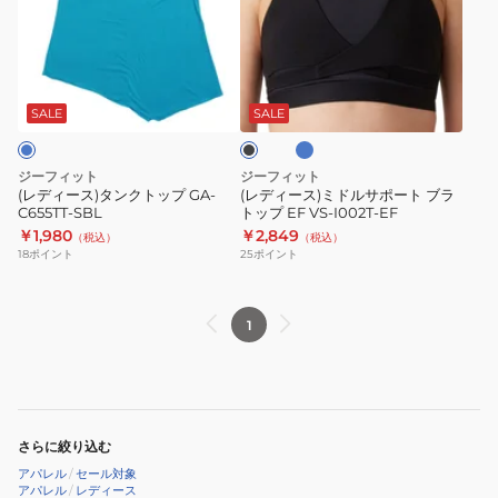
ー
ー
AB
ス)
ス)
VS-
タ
ミ
ラ
ブ
I002T-
ン
ド
イ
ラ
AB
ト
ク
ル
ッ
SALE
SALE
ブ
ク
ト
サ
ル
ッ
ポ
ー
ジーフィット
ジーフィット
プ
ー
(レディース)タンクトップ GA-
(レディース)ミドルサポート ブラ
C655TT-SBL
トップ EF VS-I002T-EF
GA-
ト
￥1,980
￥2,849
（税込）
（税込）
C655TT-
ブ
18
ポイント
25
ポイント
SBL
ラ
ト
ッ
1
プ
EF
VS-
I002T-
さらに絞り込む
EF
アパレル
/
セール対象
アパレル
/
レディース