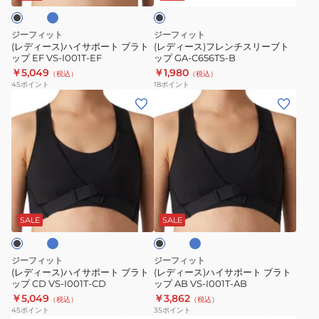
プ
ク
ポ
チ
GF-
ー
ス
ジーフィット
ジーフィット
I066T
ト
リ
(レディース)ハイサポート ブラト
(レディース)フレンチスリーブト
ップ EF VS-I001T-EF
ップ GA-C656TS-B
ブ
ー
￥5,049
￥1,980
（税込）
（税込）
ラ
ブ
45
ポイント
18
ポイント
ト
ト
(レ
(レ
ッ
ッ
デ
デ
プ
プ
ィ
ィ
EF
GA-
ー
ー
VS-
C656TS-
ス)
ス)
I001T-
B
ハ
ハ
ラ
ラ
ブ
EF
イ
イ
イ
ラ
ト
サ
サ
ッ
SALE
SALE
ブ
ク
ポ
ポ
ル
ー
ー
ー
ジーフィット
ジーフィット
ト
ト
(レディース)ハイサポート ブラト
(レディース)ハイサポート ブラト
ップ CD VS-I001T-CD
ップ AB VS-I001T-AB
ブ
ブ
￥5,049
￥3,862
（税込）
（税込）
ラ
ラ
45
ポイント
35
ポイント