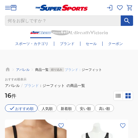
さらに絞り込む
スポーツ・カテゴリ
ブランド
セール
クーポン
アパレル
商品一覧
ブランド：
ジーフィット
絞り込み
おすすめ
順表示
アパレル
/
ブランド
ジーフィット
の商品一覧
16
件
おすすめ順
人気順
新着順
安い順
高い順
(レ
(レ
デ
デ