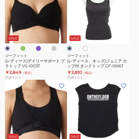
ィ
ィ
ー
ー
ス)
ス、
デ
キ
ミ
ラ
グ
ホ
ブ
イ
ッ
ベ
レ
ワ
ラ
ン
ー
リ
ズ)
イ
ッ
SALE
SALE
ダ
ト
ク
ー
ジ
サ
ュ
ジーフィット
ジーフィット
ポ
ニ
(レディース)デイリーサポート ブ
(レディース、キッズ)ジュニア カ
ラトップ VS-I003T
ップ付 タンクトップ GF-I066T
ー
ア
￥2,849
￥2,810
（税込）
（税込）
ト
カ
25
ポイント
25
ポイント
ブ
ッ
(レ
(レ
ラ
プ
デ
デ
ト
付
ィ
ィ
ッ
タ
ー
ー
プ
ン
ス)
ス)
VS-
ク
ハ
フ
ラ
ブ
I003T
ト
イ
レ
ラ
ッ
サ
ン
ッ
SALE
SALE