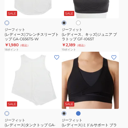
ホ
ブ
レ
ッ
ワ
ラ
ン
ズ)
イ
ッ
SALE
SALE
ト
ク
チ
ジ
ス
ュ
ジーフィット
ジーフィット
リ
ニ
(レディース)フレンチスリーブト
(レディース、キッズ)ジュニア ブ
ップ GA-C656TS-W
ラトップ GF-I065T
ー
ア
￥1,980
￥2,189
（税込）
（税込）
ブ
ブ
18
ポイント
19
ポイント
ト
ラ
(レ
(レ
ッ
ト
デ
デ
プ
ッ
ィ
ィ
GA-
プ
ー
ー
C656TS-
GF-
ス)
ス)
W
I065T
タ
ミ
ラ
ブ
ン
ド
イ
ラ
ト
ク
ル
ッ
SALE
SALE
ブ
ク
ト
サ
ル
ッ
ポ
ー
ジーフィット
ジーフィット
プ
ー
(レディース)タンクトップ GA-
(レディース)ミドルサポート ブラ