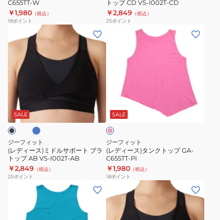
C655TT-W
トップ CD VS-I002T-CD
GA-
ト
￥1,980
￥2,849
（税込）
（税込）
C655TT-
ブ
18
ポイント
25
ポイント
W
ラ
(レ
(レ
ト
デ
デ
ッ
ィ
ィ
プ
ー
ー
CD
ス)
ス)
VS-
ミ
タ
ラ
ピ
I002T-
ド
ン
ン
CD
ル
ク
ク
SALE
SALE
サ
ト
ポ
ッ
ジーフィット
ジーフィット
ー
プ
(レディース)ミドルサポート ブラ
(レディース)タンクトップ GA-
トップ AB VS-I002T-AB
C655TT-PI
ト
GA-
￥2,849
￥1,980
（税込）
（税込）
ブ
C655TT-
25
ポイント
18
ポイント
ラ
PI
(レ
(レ
ト
デ
デ
ッ
ィ
ィ
プ