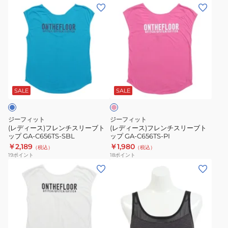
ト
ト
(レ
(レ
ッ
ッ
デ
デ
プ
プ
ィ
ィ
CD
AB
ー
ー
VS-
VS-
ス)
ス)
I001T-
I001T-
フ
フ
ピ
CD
AB
レ
レ
ン
ン
ン
ク
SALE
SALE
チ
チ
ス
ス
ジーフィット
ジーフィット
リ
リ
(レディース)フレンチスリーブト
(レディース)フレンチスリーブト
ップ GA-C656TS-SBL
ップ GA-C656TS-PI
ー
ー
￥2,189
￥1,980
（税込）
（税込）
ブ
ブ
19
ポイント
18
ポイント
ト
ト
(レ
(レ
ッ
ッ
デ
デ
プ
プ
ィ
ィ
GA-
GA-
ー
ー
C656TS-
C656TS-
ス)
ス、
SBL
PI
フ
キ