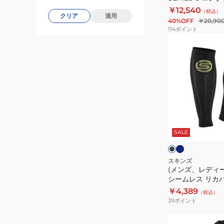
ン
70510
￥12,540
（税込）
SERIES-
クリア
適用
40%OFF
￥20,90
5
114
ポイント
ロ
(メ
ン
ン
グ
ズ、
タ
レ
イ
デ
ツ
ィ
181-
ー
ネ
ブ
70510
イ
ス)3
ラ
ビ
ッ
SALE
Seamless
ー
ク
ク
シ
ー
スキンズ
(メンズ、レディース
ム
シームレス リカ
レ
ツ 183-01372
￥4,389
（税込）
ス
39
ポイント
リ
カ
(メ