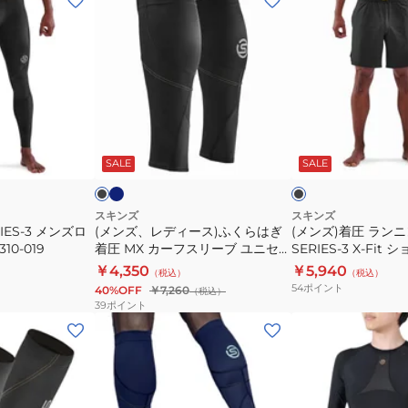
ン
ン
ズ、
ズ)
レ
着
デ
圧
ィ
ラ
ー
ン
ネ
ブ
ブ
イ
ス)
ニ
ラ
ラ
ビ
ッ
ッ
ッ
SALE
SALE
ふ
ン
ー
ー
ク
ク
く
グ
ら
ウ
スキンズ
スキンズ
IES-3 メンズロ
(メンズ、レディース)ふくらはぎ
(メンズ)着圧 ラン
は
エ
10-019
着圧 MX カーフスリーブ ユニセッ
SERIES-3 X-Fi
ぎ
ア
クス スポーツサポーター 183-
181-70345-019
￥4,350
￥5,940
（税込）
（税込）
着
SERIES-
00370
54
ポイント
40%OFF
￥7,260
（税込）
圧
3
39
ポイント
MX
X-
(メ
(メ
カ
Fit
ン
ン
ー
シ
ズ)SERIES-
ズ)SERIES-
フ
ョ
3
5