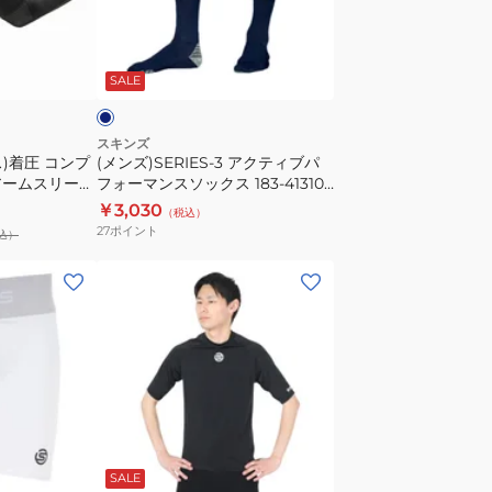
ク
シ
テ
ネ
ョ
ィ
イ
ン
SALE
ブ
SERIES
パ
3
フ
スキンズ
ハ
)着圧 コンプ
(メンズ)SERIES-3 アクティブパ
ォ
アームスリーブ
フォーマンスソックス 183-41310-
ー
ー
-00320-
098
￥3,030
フ
（税込）
マ
27
ポイント
込）
タ
ン
イ
ス
(メ
ツ
ソ
ン
182-
ッ
ズ)SERIES-
70348-
ク
1
019
ス
メ
183-
ン
41310-
ズ
ネ
ブ
098
イ
ト
ラ
ビ
SALE
ッ