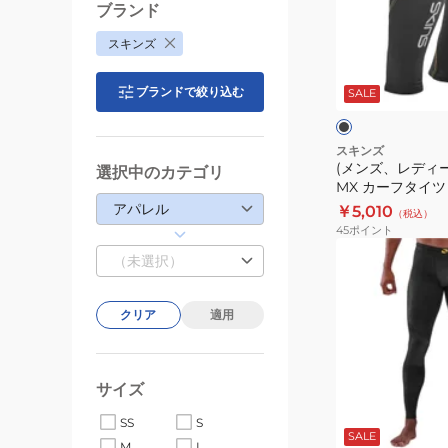
デ
ブランド
ィ
スキンズ
ー
ブ
ス)3
ラ
ブランドで絞り込む
ッ
SALE
Recovery
ク
ー
MX
カ
スキンズ
(メンズ、レディース)
ー
選択中のカテゴリ
MX カーフタイツ 18
フ
アパレル
￥5,010
（税込）
タ
45
ポイント
イ
(メ
（未選択）
ツ
ン
183-
ズ)
01373-
クリア
適用
着
019
圧
コ
サイズ
ン
ネ
ブ
イ
プ
ラ
SS
S
ビ
ッ
SALE
レ
M
L