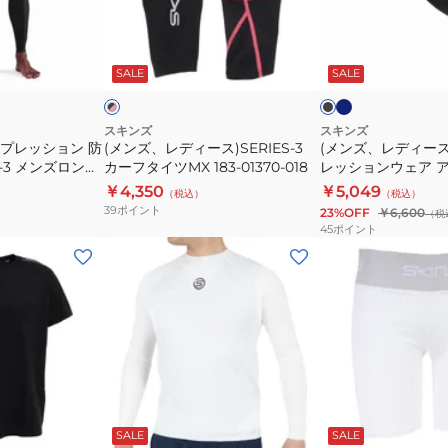
ィ
ィ
ー
ー
ネ
ブ
ブ
イ
ス)SERIES-
ス)
ラ
ラ
ビ
ッ
ビ
SALE
SALE
ッ
3
着
ー
ク
ー
カ
圧
ー
コ
スキンズ
スキンズ
ンプレッション 防
(メンズ、レディース)SERIES-3
(メンズ、レディース
フ
ン
S-3 メンズロング
カーフタイツMX 183-01370-018
レッションウェア 
タ
プ
ユニセックス 2.0 183
￥4,350
￥5,049
（税込）
（税込）
イ
レ
39
ポイント
23%OFF
￥6,600
（税
ツ
ッ
45
ポイント
MX
シ
(メ
(レ
183-
ョ
ン
デ
01370-
ン
ズ)
ィ
018
ウ
長
ー
ェ
袖
ス)
ア
T
タ
ア
シ
イ
ブ
レ
ブ
ホ
ホ
ー
ラ
ッ
ラ
ャ
ツ
ワ
ワ
ッ
ド
ッ
ッ
SALE
SALE
イ
イ
ム
ツ
レ