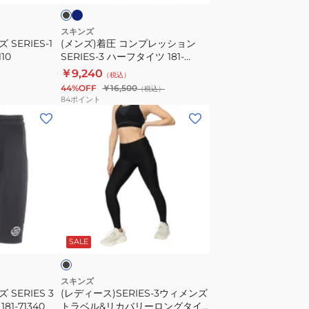
ッ
シ
スキンズ
SERIES-1
(メンズ)着圧 コンプレッション
ョ
10
SERIES-3 ハーフタイツ 181-
ン
70340
￥9,240
（税込）
SERIES-
44%OFF
￥16,500
（税込）
3
84
ポイント
ハ
(レ
ー
デ
フ
ィ
タ
ー
イ
ス)SERIES-
ツ
3
181-
ウ
ブ
70340
ィ
ラ
SALE
メ
ン
ズ
スキンズ
SERIES 3
(レディース)SERIES-3ウィメンズ
ト
1-71340
トラベル&リカバリーロングタイ