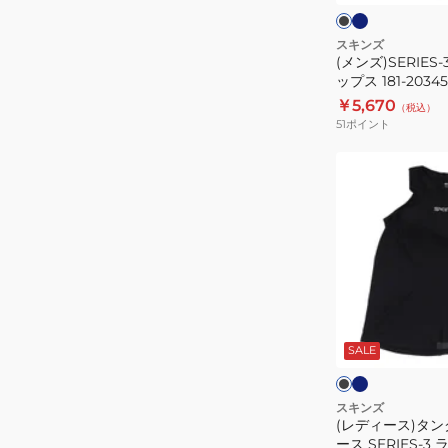
ー
ク
ト
ン
ト
グ
ッ
スキンズ
(メンズ)SERIES
タ
プ
ップス 181-20345
イ
ス
￥5,670
（税込）
ツ
181-
51
ポイント
181-
20345
70312
(レ
デ
ィ
ー
ス)
タ
ン
ネ
ブ
イ
ク
ラ
ビ
ッ
SALE
ト
ー
ク
ト
ッ
プ
スキンズ
(レディース)タン
レ
ース SERIES-