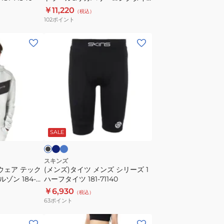
ラ
ツ 182-71310-019
￥11,220
（税込）
ベ
102
ポイント
ル
&
(メ
リ
ン
カ
ズ)
バ
タ
リ
イ
ー
ツ
ロ
メ
ネ
サ
ブ
ン
イ
ッ
ン
ラ
ビ
ク
SALE
グ
ズ
ス
タ
シ
イ
リ
スキンズ
ウェア テック
(メンズ)タイツ メンズ シリーズ 1
ツ
ー
ゾン 184-
ハーフタイツ 181-71140
182-
ズ
￥6,930
（税込）
71310-
1
63
ポイント
019
ハ
ー
(レ