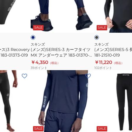
ス
ー
カ
長
リ
ト
ー
袖
ー
パ
フ
ト
ネ
ブ
ブ
ン
タ
ッ
イ
ラ
ビ
ッ
ッ
SALE
SALE
ユ
ツ
イ
プ
ク
ク
ニ
181-
ツ
ス
セ
70345-
MX
181-
スキンズ
スキンズ
3 Recovery
(メンズ)SERIES-3 カーフタイツ
(メンズ)SERIES-
ッ
019
ア
21510-
3-01373-019
MX アンダーウェア 183-01370-
181-21510-019
ク
ン
019
098
￥4,350
￥11,220
（税込）
（税込）
ス
ダ
39
ポイント
102
ポイント
ス
ー
(メ
(メ
ポ
ウ
ン
ン
ー
ェ
ズ、
ズ)
ツ
ア
レ
タ
サ
183-
デ
イ
ポ
01370-
ィ
ツ
ー
098
ー
メ
ブ
レ
サ
ブ
ネ
ブ
タ
ラ
ッ
ッ
ラ
ス)SERIES-
ン
イ
ラ
ー
ッ
ド
ク
ッ
ビ
ッ
ッ
SALE
SALE
3
ズ