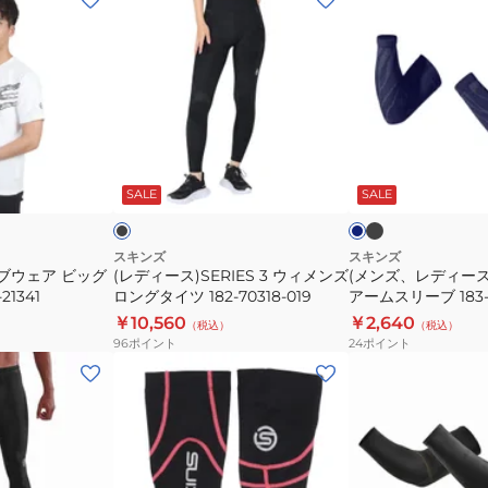
エ
ボ
デ
ン
ア
ー
ィ
ズ、
ウ
ル
ー
レ
ィ
ニ
ス)SERIES
デ
メ
ッ
3
ィ
ン
ト
ウ
ー
ブ
ブ
ネ
ズ
ブ
ラ
ィ
ス)3
ラ
イ
ッ
ッ
ビ
ッ
SALE
SALE
SERIES-
ル
メ
Seamless
ク
ー
ク
3
ゾ
ン
ア
ハ
ン
ズ
ー
スキンズ
スキンズ
ブウェア ビッグ
(レディース)SERIES 3 ウィメンズ
(メンズ、レディース)3
ー
184-
ロ
ム
21341
ロングタイツ 182-70318-019
アームスリーブ 183-0
フ
52912
ン
ス
￥10,560
￥2,640
（税込）
（税込）
タ
グ
リ
96
ポイント
24
ポイント
イ
タ
ー
(メ
(メ
ツ
イ
ブ
ン
ン
182-
ツ
183-
ズ、
ズ、
70340-
182-
01321
レ
レ
019
70318-
デ
デ
019