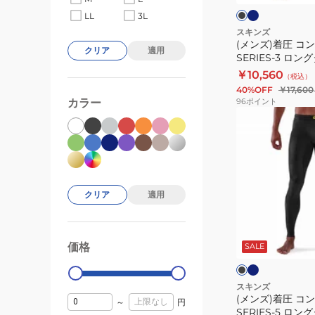
ー
ク
ー
ッ
LL
3L
ホ
シ
スキンズ
ワ
(メンズ)着圧 コ
ョ
イ
クリア
適用
SERIES-3 ロング
ト
ン
70310
￥10,560
（税込）
SERIES-
40%OFF
￥17,600
3
カラー
96
ポイント
ロ
(メ
ン
ン
グ
ズ)
タ
着
イ
圧
クリア
適用
ツ
コ
181-
ン
ネ
ブ
70310
イ
プ
ラ
ビ
価格
ッ
SALE
99000
0
レ
ー
ク
グ
ッ
レ
ー
シ
スキンズ
(メンズ)着圧 コ
ョ
～
円
SERIES-5 ロング