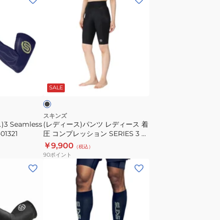
フ
デ
タ
ィ
イ
ー
ツ
ス)
181-
パ
71140
ン
ブ
ツ
ラ
SALE
レ
デ
ィ
スキンズ
 Seamless
(レディース)パンツ レディース 着
ー
1321
圧 コンプレッション SERIES 3 ハ
ス
ーフタイツ 182-70348-019
￥9,900
（税込）
着
90
ポイント
圧
(メ
コ
ン
ン
ズ)SERIES-
プ
3
レ
ア
ッ