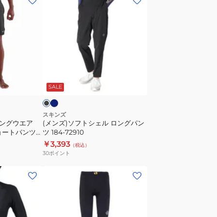
ン
ズ)
ソ
フ
ト
シ
ネ
ブ
イ
ェ
ラ
ビ
SALE
ル
ロ
ン
スキンズ
ニングウエア
(メンズ)ソフトシェル ロングパン
グ
t ショートパンツ
ツ 184-72910
パ
￥3,393
（税込）
ン
30
ポイント
ツ
184-
(メ
72910
ン
ズ)SERIES-
3