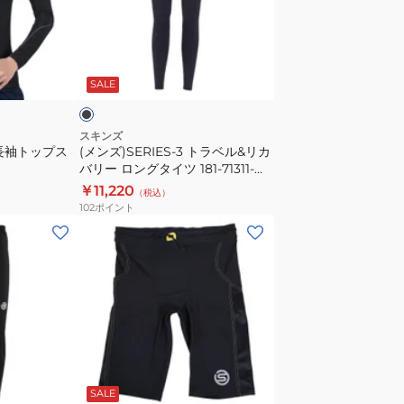
ト
ラ
ベ
ブ
ル
ラ
SALE
&
リ
カ
スキンズ
5 長袖トップス
(メンズ)SERIES-3 トラベル&リカ
バ
バリー ロングタイツ 181-71311-
リ
019
￥11,220
（税込）
ー
102
ポイント
ロ
(メ
ン
ン
グ
ズ)
タ
着
イ
圧
ツ
コ
181-
ン
ネ
ブ
71311-
イ
プ
ラ
ビ
019
SALE
レ