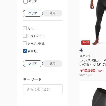
キッズ
ン
ズ)
クリア
適用
着
圧
SERIES-
セール
3
ブ
アウトレット
メ
ラ
ッ
SALE
ン
クーポン対象
ク
ク
ズ
在庫あり
ロ
スキンズ
(メンズ)着圧 SER
ン
クリア
適用
ングタイツ 181-713
グ
￥10,560
（税込）
タ
96
ポイント
イ
キーワード
ツ
(メ
181-
ン
71310-
ズ、
019
レ