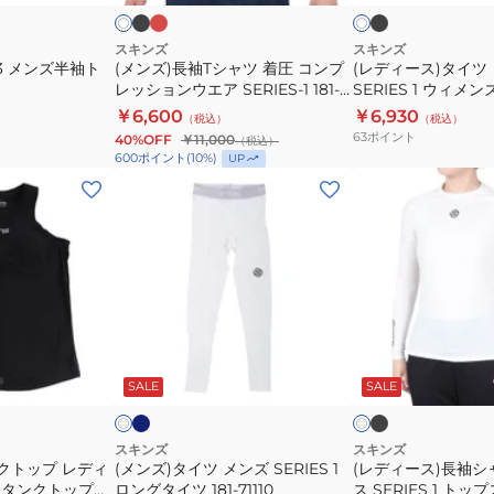
ク
ク
ー
ク
ト
ス
着
デ
リ
圧
ィ
スキンズ
スキンズ
-3 メンズ半袖ト
(メンズ)長袖Tシャツ 着圧 コンプ
(レディース)タイツ
ー
コ
ー
レッションウエア SERIES-1 181-
SERIES 1 ウィ
ブ
ン
ス
20110
ツ 182-71140
￥6,600
￥6,930
（税込）
（税込）
ユ
プ
SERIES
63
ポイント
40%OFF
￥11,000
（税込）
ニ
レ
1
600
ポイント
(
10
%)
UP
セ
ッ
ウ
(メ
(レ
ッ
シ
ィ
ン
デ
ク
ョ
メ
ズ)
ィ
ス
ン
ン
タ
ー
2.0
ウ
ズ
イ
ス)
183-
エ
ハ
ツ
長
00320-
ア
ー
メ
袖
ネ
ブ
ホ
ホ
SERIES-
フ
イ
ラ
ン
シ
ワ
ワ
ビ
ッ
ッ
SALE
SALE
イ
イ
1
タ
ズ
ャ
ー
ク
ー
ク
ト
181-
イ
SERIES
ツ
20110
ツ
1
レ
スキンズ
スキンズ
クトップ レディ
(メンズ)タイツ メンズ SERIES 1
182-
(レディース)長袖シ
ロ
デ
3 ラタンクトップ
ロングタイツ 181-71110
ス SERIES 1 ト