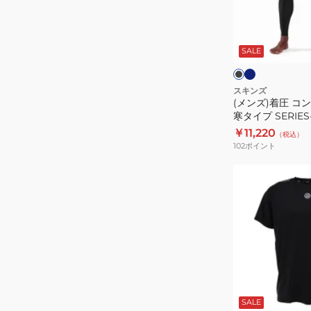
コ
184-
ン
ネ
ブ
21341
イ
プ
ラ
ビ
ッ
SALE
レ
ー
ク
ク
ッ
×
ピ
シ
スキンズ
ン
(メンズ)着圧 コ
ョ
ク
寒タイプ SERIE
ン
タイツ 181-70312
￥11,220
（税込）
防
102
ポイント
寒
タ
(メ
イ
ン
プ
ズ)SERIES-
SERIES-
3
3
メ
メ
ン
ン
ズ
ネ
ブ
ズ
イ
半
ラ
ビ
ッ
SALE
ロ
袖