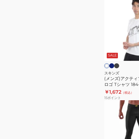
バ
ン
リ
ズ)
ー
ア
カ
ク
ー
テ
フ
ィ
ネ
ブ
ホ
タ
イ
ラ
ブ
ワ
ビ
ッ
SALE
イ
イ
ウ
ー
ク
ク
ト
ツ
ェ
183-
ア
スキンズ
(メンズ)アクティ
01372
ビ
ロゴ Tシャツ 184-
ッ
￥1,672
（税込）
グ
15
ポイント
ロ
(メ
ゴ
ン
T
ズ)
シ
着
ャ
圧
ツ