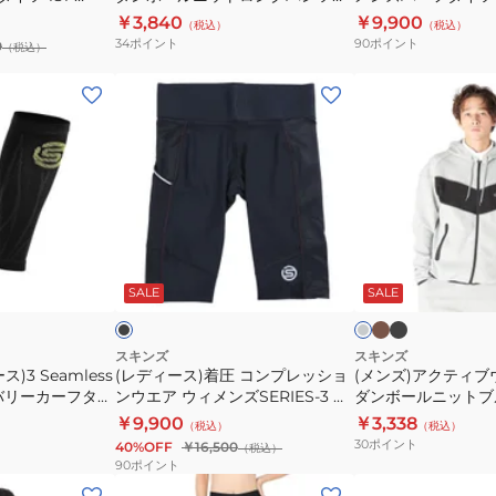
ッ
ン
184-72912
￥3,840
￥9,900
（税込）
（税込）
ク
ズ
34
ポイント
90
ポイント
0
（税込）
ダ
ハ
ン
ー
(レ
(メ
ボ
フ
デ
ン
ー
タ
ィ
ズ)
ル
イ
ー
ア
ニ
ツ
ス)
ク
ッ
181-
着
テ
ト
71340
圧
ィ
カ
ブ
ブ
ラ
ロ
ー
ラ
コ
ブ
ラ
イ
キ
ッ
ッ
ト
ッ
SALE
SALE
ン
ン
ウ
ク
ー
グ
ク
グ
プ
ェ
レ
パ
ー
レ
ア
スキンズ
スキンズ
)3 Seamless
(レディース)着圧 コンプレッショ
(メンズ)アクティブ
ン
ッ
テ
バリーカーフタイ
ンウエア ウィメンズSERIES-3 ハ
ダンボールニットブル
ツ
シ
ッ
ーフタイツ 182-70340-019
52912
￥9,900
￥3,338
（税込）
（税込）
184-
ョ
ク
30
ポイント
40%OFF
￥16,500
（税込）
72912
ン
ダ
90
ポイント
ウ
ン
(レ
(メ