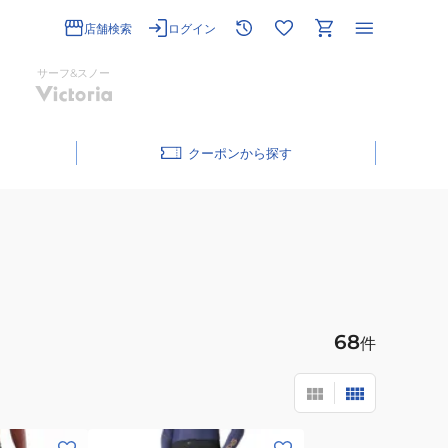
店舗検索
ログイン
サーフ&スノー
クーポン
68
件
(メ