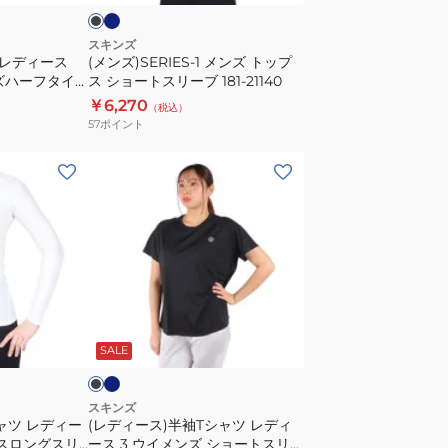
プ
ス
スキンズ
 レディース
(メンズ)SERIES-1 メンズ トップ
シ
メンズハーフタイ
ス ショートスリーブ 181-21140
ョ
￥6,270
（税込）
ー
57
ポイント
ト
ス
(レ
リ
デ
ー
ィ
ブ
ー
181-
ス)
21140
半
袖
ネ
ブ
イ
T
ラ
ビ
SALE
シ
ャ
ツ
スキンズ
ャツ レディー
(レディース)半袖Tシャツ レディ
レ
ップスロングスリ
ース 3 ウイメンズ ショートスリー