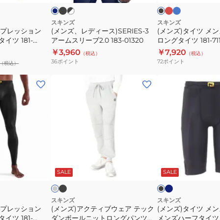
ク
ス
ー
ク
ク
ク
183-
ア
SERIES-
×
00370
ー
1
スキンズ
スキンズ
ンプレッション
(メンズ、レディース)SERIES-3
(メンズ)タイツ メンズ 
ム
ロ
タイツ 181-
アームスリーブ2.0 183-01320
ロングタイツ 181-711
ス
ン
￥3,960
￥7,920
（税込）
（税込）
リ
グ
36
ポイント
72
ポイント
（税込）
ー
タ
ブ
イ
(メ
(メ
2.0
ツ
ン
ン
183-
181-
ズ)
ズ)
01320
71110
ア
タ
ク
イ
テ
ツ
ィ
メ
ブ
ネ
ラ
ブ
ラ
イ
ブ
ン
イ
ラ
ッ
ビ
ト
ッ
ッ
SALE
SALE
ウ
ズ
ク
ー
ク
ク
ェ
SERIES
ア
3
スキンズ
スキンズ
ンプレッション
(メンズ)アクティブウェア テック
(メンズ)タイツ メンズ 
テ
メ
タイツ 181-
ダンボールニットロングパンツ
メンズハーフタイツ 18