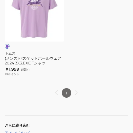
ズ)
バ
ス
ケ
ッ
ト
ボ
ー
トムス
ル
(メンズ)バスケットボールウェア
2024 3X3.EXE Tシャツ
ウ
￥1,999
（税込）
ェ
18
ポイント
ア
2024
3X3.EXE
1
T
シ
ャ
ツ
さらに絞り込む
アパレル
/
メンズ