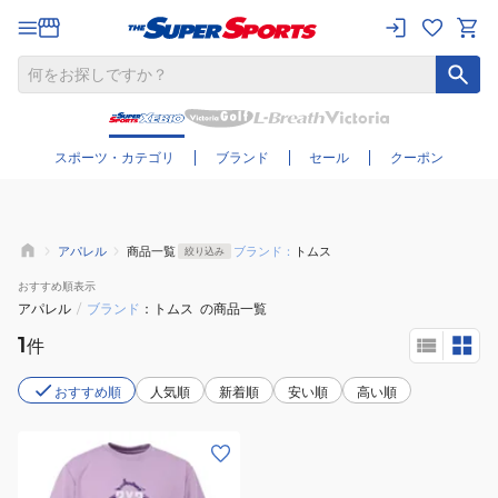
さらに絞り込む
スポーツ・カテゴリ
ブランド
セール
クーポン
アパレル
商品一覧
ブランド：
トムス
絞り込み
おすすめ
順表示
アパレル
/
ブランド
トムス
の商品一覧
1
件
おすすめ順
人気順
新着順
安い順
高い順
(メ
ン